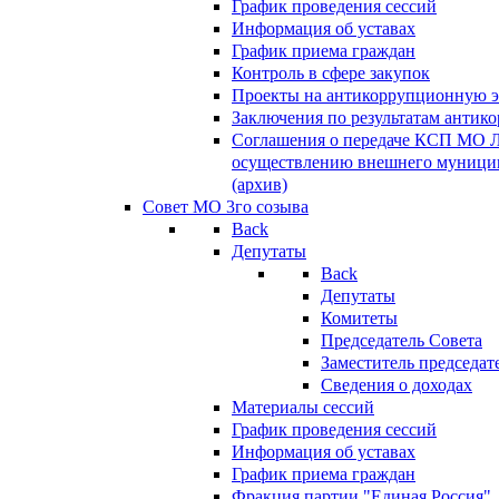
График проведения сессий
Информация об уставах
График приема граждан
Контроль в сфере закупок
Проекты на антикоррупционную э
Заключения по результатам антик
Соглашения о передаче КСП МО 
осуществлению внешнего муницип
(архив)
Совет МО 3го созыва
Back
Депутаты
Back
Депутаты
Комитеты
Председатель Совета
Заместитель председат
Сведения о доходах
Материалы сессий
График проведения сессий
Информация об уставах
График приема граждан
Фракция партии "Единая Россия"