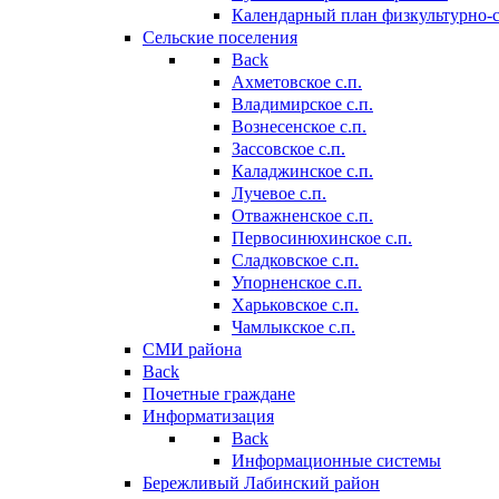
Календарный план физкультурно-
Сельские поселения
Back
Ахметовское с.п.
Владимирское с.п.
Вознесенское с.п.
Зассовское с.п.
Каладжинское с.п.
Лучевое с.п.
Отважненское с.п.
Первосинюхинское с.п.
Сладковское с.п.
Упорненское с.п.
Харьковское с.п.
Чамлыкское с.п.
СМИ района
Back
Почетные граждане
Информатизация
Back
Информационные системы
Бережливый Лабинский район