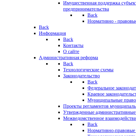
Имущественная поддержка субъект
предпринимательства
Back
Нормативно - правовы
Back
Информация
Back
Контакты
О сайте
Административная реформа
Back
Технологические схемы
Законодательство
Back
Федеральное законодат
Краевое законодательс
Муниципальные право
Проекты регламентов муниципаль
Утвержденные административные
Межведомственное взаимодейств
Back
Нормативно-правовые