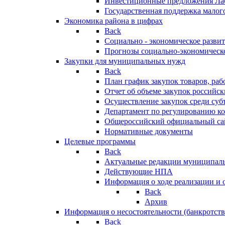
Инвестиционные предложения Ла
Государственная поддержка мало
Экономика района в цифрах
Back
Социально - экономическое разви
Прогнозы социально-экономическо
Закупки для муниципальных нужд
Back
План график закупок товаров, ра
Отчет об объеме закупок российск
Осуществление закупок среди с
Департамент по регулированию ко
Общероссийский официальный сайт
Нормативные документы
Целевые программы
Back
Актуальные редакции муниципал
Действующие НПА
Информация о ходе реализации и
Back
Архив
Информация о несостоятельности (банкротств
Back