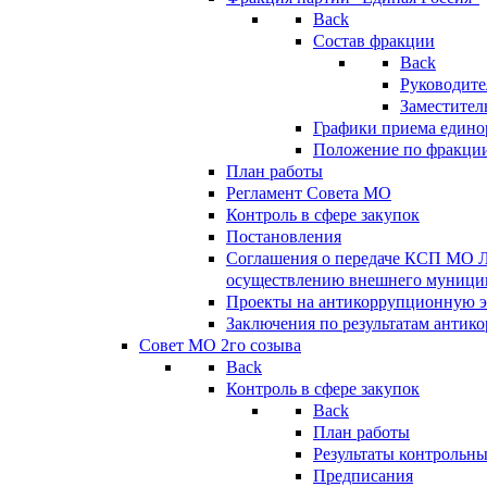
Back
Состав фракции
Back
Руководите
Заместител
Графики приема едино
Положение по фракци
План работы
Регламент Совета МО
Контроль в сфере закупок
Постановления
Соглашения о передаче КСП МО 
осуществлению внешнего муницип
Проекты на антикоррупционную э
Заключения по результатам антик
Совет МО 2го созыва
Back
Контроль в сфере закупок
Back
План работы
Результаты контрольн
Предписания