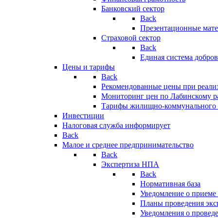
Банковский сектор
Back
Презентационные мате
Страховой сектор
Back
Единая система добро
Цены и тарифы
Back
Рекомендованные цены при реализ
Мониторинг цен по Лабинскому р
Тарифы жилищно-коммунального 
Инвестиции
Налоговая служба информирует
Back
Малое и среднее предпринимательство
Back
Экспертиза НПА
Back
Нормативная база
Уведомление о приеме
Планы проведения эк
Уведомления о провед