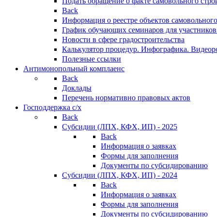
Подать обращение о факте самовольного стро
Back
Информация о реестре объектов самовольного
График обучающих семинаров для участников
Новости в сфере градостроительства
Калькулятор процедур. Инфографика. Видеор
Полезные ссылки
Антимонопольный комплаенс
Back
Доклады
Перечень нормативно правовых актов
Господдержка с/х
Back
Субсидии (ЛПХ, КФХ, ИП) - 2025
Back
Информация о заявках
Формы для заполнения
Документы по субсидированию
Субсидии (ЛПХ, КФХ, ИП) - 2024
Back
Информация о заявках
Формы для заполнения
Документы по субсидированию