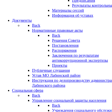
Предписания
Результаты контрольн
Материалы сессий
Информация об уставах
Документы
Back
Нормативные правовые акты
Back
Решения Совета
Постановления
Распоряжения
Заключения по результатам
антикоррупционной экспертизы
Проекты
Публичные слушания
Устав МО Лабинский район
Инструкция по делопроизводству администр
Лабинского района
Социальная сфера
Back
Управление социальной защиты населения
Back
Учреждения социального обслужи