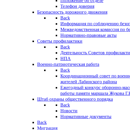
Положение об отделе
Телефон доверия
Безопасность дорожного движения
Back
Информация по соблюдению безо
Межведомственная комиссия по б
Нормативно-правовые акты
Советы профилактики
Back
Деятельность Советов профилакт
НПА
Военно-патриотическая работа
Back
Координационный совет по военн
жителей Лабинского района
Ежегодный конкурс оборонно-мас
работы памяти маршала Жукова Г.
Штаб охраны общественного порядка
Back
Новости
Нормативные документы
Back
Миграция