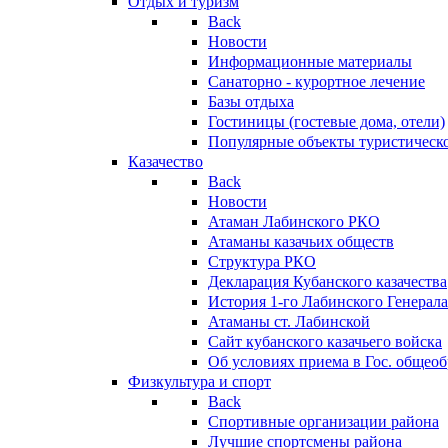
Отдых и туризм
Back
Новости
Информационные материалы
Санаторно - курортное лечение
Базы отдыха
Гостиницы (гостевые дома, отели)
Популярные объекты туристическо
Казачество
Back
Новости
Атаман Лабинского РКО
Атаманы казачьих обществ
Структура РКО
Декларация Кубанского казачества
История 1-го Лабинского Генерала
Атаманы ст. Лабинской
Cайт кубанского казачьего войска
Об условиях приема в Гос. общео
Физкультура и спорт
Back
Спортивные организации района
Лучшие спортсмены района