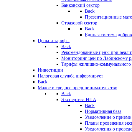
Банковский сектор
Back
Презентационные мате
Страховой сектор
Back
Единая система добро
Цены и тарифы
Back
Рекомендованные цены при реализ
Мониторинг цен по Лабинскому р
Тарифы жилищно-коммунального 
Инвестиции
Налоговая служба информирует
Back
Малое и среднее предпринимательство
Back
Экспертиза НПА
Back
Нормативная база
Уведомление о приеме
Планы проведения эк
Уведомления о провед