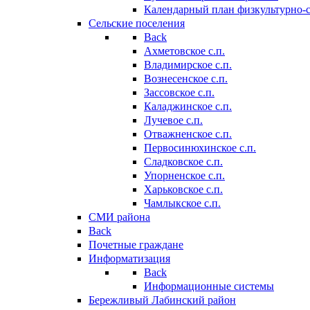
Календарный план физкультурно-
Сельские поселения
Back
Ахметовское с.п.
Владимирское с.п.
Вознесенское с.п.
Зассовское с.п.
Каладжинское с.п.
Лучевое с.п.
Отважненское с.п.
Первосинюхинское с.п.
Сладковское с.п.
Упорненское с.п.
Харьковское с.п.
Чамлыкское с.п.
СМИ района
Back
Почетные граждане
Информатизация
Back
Информационные системы
Бережливый Лабинский район