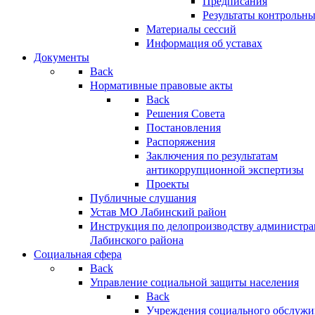
Предписания
Результаты контрольн
Материалы сессий
Информация об уставах
Документы
Back
Нормативные правовые акты
Back
Решения Совета
Постановления
Распоряжения
Заключения по результатам
антикоррупционной экспертизы
Проекты
Публичные слушания
Устав МО Лабинский район
Инструкция по делопроизводству администр
Лабинского района
Социальная сфера
Back
Управление социальной защиты населения
Back
Учреждения социального обслужи