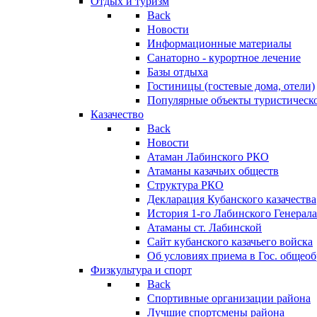
Отдых и туризм
Back
Новости
Информационные материалы
Санаторно - курортное лечение
Базы отдыха
Гостиницы (гостевые дома, отели)
Популярные объекты туристическо
Казачество
Back
Новости
Атаман Лабинского РКО
Атаманы казачьих обществ
Структура РКО
Декларация Кубанского казачества
История 1-го Лабинского Генерала
Атаманы ст. Лабинской
Cайт кубанского казачьего войска
Об условиях приема в Гос. общео
Физкультура и спорт
Back
Спортивные организации района
Лучшие спортсмены района