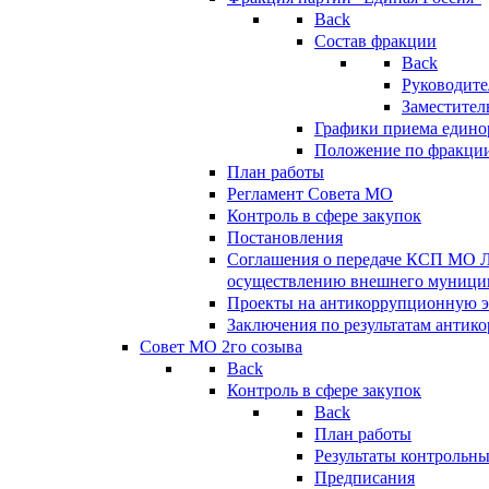
Back
Состав фракции
Back
Руководите
Заместител
Графики приема едино
Положение по фракци
План работы
Регламент Совета МО
Контроль в сфере закупок
Постановления
Соглашения о передаче КСП МО 
осуществлению внешнего муницип
Проекты на антикоррупционную э
Заключения по результатам антик
Совет МО 2го созыва
Back
Контроль в сфере закупок
Back
План работы
Результаты контрольн
Предписания