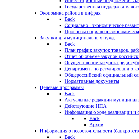
Инвестиционные предложения Ла
Государственная поддержка мало
Экономика района в цифрах
Back
Социально - экономическое разви
Прогнозы социально-экономическо
Закупки для муниципальных нужд
Back
План график закупок товаров, ра
Отчет об объеме закупок российск
Осуществление закупок среди с
Департамент по регулированию ко
Общероссийский официальный сайт
Нормативные документы
Целевые программы
Back
Актуальные редакции муниципал
Действующие НПА
Информация о ходе реализации и
Back
Архив
Информация о несостоятельности (банкротств
Back