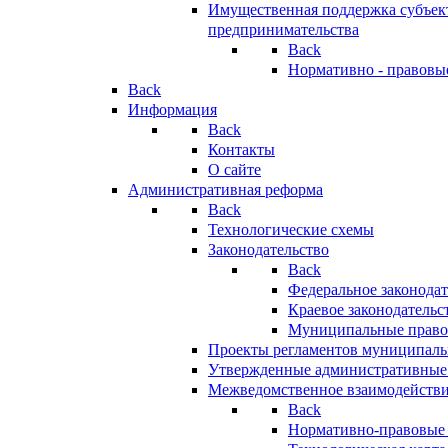
Имущественная поддержка субъект
предпринимательства
Back
Нормативно - правовы
Back
Информация
Back
Контакты
О сайте
Административная реформа
Back
Технологические схемы
Законодательство
Back
Федеральное законодат
Краевое законодательс
Муниципальные право
Проекты регламентов муниципаль
Утвержденные административные
Межведомственное взаимодейств
Back
Нормативно-правовые