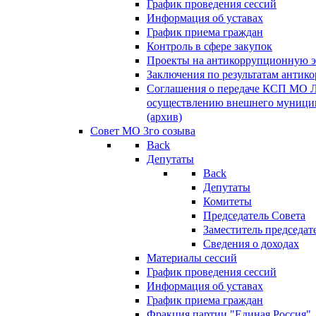
График проведения сессий
Информация об уставах
График приема граждан
Контроль в сфере закупок
Проекты на антикоррупционную э
Заключения по результатам антик
Соглашения о передаче КСП МО 
осуществлению внешнего муницип
(архив)
Совет МО 3го созыва
Back
Депутаты
Back
Депутаты
Комитеты
Председатель Совета
Заместитель председат
Сведения о доходах
Материалы сессий
График проведения сессий
Информация об уставах
График приема граждан
Фракция партии "Единая Россия"