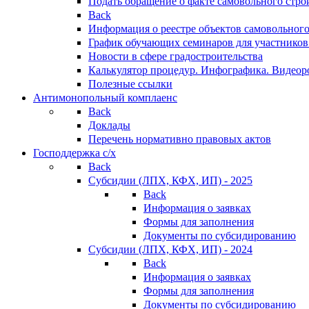
Подать обращение о факте самовольного стро
Back
Информация о реестре объектов самовольного
График обучающих семинаров для участников
Новости в сфере градостроительства
Калькулятор процедур. Инфографика. Видеор
Полезные ссылки
Антимонопольный комплаенс
Back
Доклады
Перечень нормативно правовых актов
Господдержка с/х
Back
Субсидии (ЛПХ, КФХ, ИП) - 2025
Back
Информация о заявках
Формы для заполнения
Документы по субсидированию
Субсидии (ЛПХ, КФХ, ИП) - 2024
Back
Информация о заявках
Формы для заполнения
Документы по субсидированию