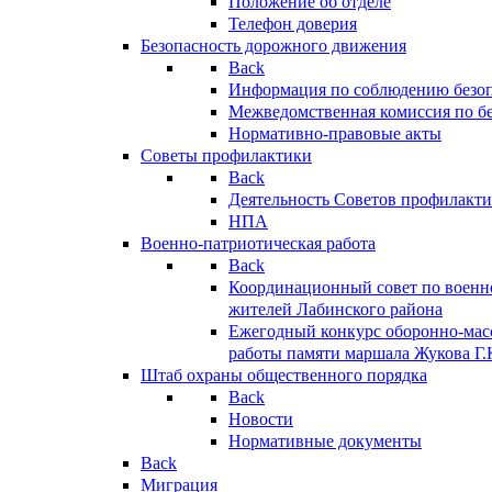
Положение об отделе
Телефон доверия
Безопасность дорожного движения
Back
Информация по соблюдению безо
Межведомственная комиссия по б
Нормативно-правовые акты
Советы профилактики
Back
Деятельность Советов профилакт
НПА
Военно-патриотическая работа
Back
Координационный совет по военн
жителей Лабинского района
Ежегодный конкурс оборонно-мас
работы памяти маршала Жукова Г.
Штаб охраны общественного порядка
Back
Новости
Нормативные документы
Back
Миграция