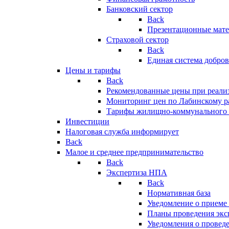
Банковский сектор
Back
Презентационные мате
Страховой сектор
Back
Единая система добро
Цены и тарифы
Back
Рекомендованные цены при реализ
Мониторинг цен по Лабинскому р
Тарифы жилищно-коммунального 
Инвестиции
Налоговая служба информирует
Back
Малое и среднее предпринимательство
Back
Экспертиза НПА
Back
Нормативная база
Уведомление о приеме
Планы проведения эк
Уведомления о провед