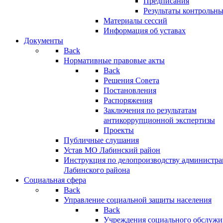
Предписания
Результаты контрольн
Материалы сессий
Информация об уставах
Документы
Back
Нормативные правовые акты
Back
Решения Совета
Постановления
Распоряжения
Заключения по результатам
антикоррупционной экспертизы
Проекты
Публичные слушания
Устав МО Лабинский район
Инструкция по делопроизводству администр
Лабинского района
Социальная сфера
Back
Управление социальной защиты населения
Back
Учреждения социального обслужи