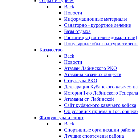
Отдых и туризм
Back
Новости
Информационные материалы
Санаторно - курортное лечение
Базы отдыха
Гостиницы (гостевые дома, отели)
Популярные объекты туристическо
Казачество
Back
Новости
Атаман Лабинского РКО
Атаманы казачьих обществ
Структура РКО
Декларация Кубанского казачества
История 1-го Лабинского Генерала
Атаманы ст. Лабинской
Cайт кубанского казачьего войска
Об условиях приема в Гос. общео
Физкультура и спорт
Back
Спортивные организации района
Лучшие спортсмены района