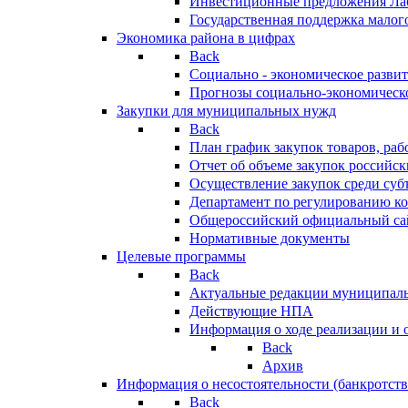
Инвестиционные предложения Ла
Государственная поддержка мало
Экономика района в цифрах
Back
Социально - экономическое разви
Прогнозы социально-экономическо
Закупки для муниципальных нужд
Back
План график закупок товаров, ра
Отчет об объеме закупок российск
Осуществление закупок среди с
Департамент по регулированию ко
Общероссийский официальный сайт
Нормативные документы
Целевые программы
Back
Актуальные редакции муниципал
Действующие НПА
Информация о ходе реализации и
Back
Архив
Информация о несостоятельности (банкротств
Back