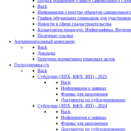
Подать обращение о факте самовольного стро
Back
Информация о реестре объектов самовольного
График обучающих семинаров для участников
Новости в сфере градостроительства
Калькулятор процедур. Инфографика. Видеор
Полезные ссылки
Антимонопольный комплаенс
Back
Доклады
Перечень нормативно правовых актов
Господдержка с/х
Back
Субсидии (ЛПХ, КФХ, ИП) - 2025
Back
Информация о заявках
Формы для заполнения
Документы по субсидированию
Субсидии (ЛПХ, КФХ, ИП) - 2024
Back
Информация о заявках
Формы для заполнения
Документы по субсидированию