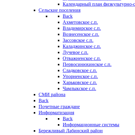
Календарный план физкультурно-
Сельские поселения
Back
Ахметовское с.п.
Владимирское с.п.
Вознесенское с.п.
Зассовское с.п.
Каладжинское с.п.
Лучевое с.п.
Отважненское с.п.
Первосинюхинское с.п.
Сладковское с.п.
Упорненское с.п.
Харьковское с.п.
Чамлыкское с.п.
СМИ района
Back
Почетные граждане
Информатизация
Back
Информационные системы
Бережливый Лабинский район