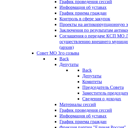
График проведения сессий
Информация об уставах
График приема граждан
Контроль в сфере закупок
Проекты на антикоррупционную э
Заключения по результатам антик
Соглашения о передаче КСП МО 
осуществлению внешнего муницип
(архив)
Совет МО 3го созыва
Back
Депутаты
Back
Депутаты
Комитеты
Председатель Совета
Заместитель председат
Сведения о доходах
Материалы сессий
График проведения сессий
Информация об уставах
График приема граждан
Фракция партии "Единая Россия"