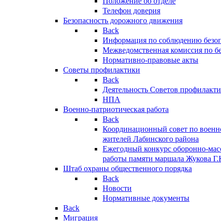
Положение об отделе
Телефон доверия
Безопасность дорожного движения
Back
Информация по соблюдению безо
Межведомственная комиссия по б
Нормативно-правовые акты
Советы профилактики
Back
Деятельность Советов профилакт
НПА
Военно-патриотическая работа
Back
Координационный совет по военн
жителей Лабинского района
Ежегодный конкурс оборонно-мас
работы памяти маршала Жукова Г.
Штаб охраны общественного порядка
Back
Новости
Нормативные документы
Back
Миграция