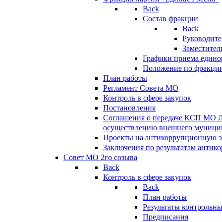
Back
Состав фракции
Back
Руководите
Заместител
Графики приема едино
Положение по фракци
План работы
Регламент Совета МО
Контроль в сфере закупок
Постановления
Соглашения о передаче КСП МО 
осуществлению внешнего муницип
Проекты на антикоррупционную э
Заключения по результатам антик
Совет МО 2го созыва
Back
Контроль в сфере закупок
Back
План работы
Результаты контрольн
Предписания