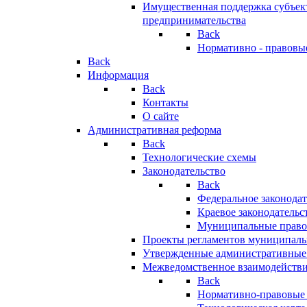
Имущественная поддержка субъект
предпринимательства
Back
Нормативно - правовы
Back
Информация
Back
Контакты
О сайте
Административная реформа
Back
Технологические схемы
Законодательство
Back
Федеральное законодат
Краевое законодательс
Муниципальные право
Проекты регламентов муниципаль
Утвержденные административные
Межведомственное взаимодейств
Back
Нормативно-правовые