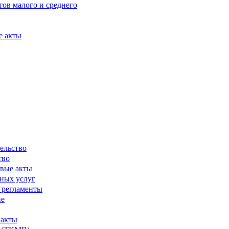
ов малого и среднего
е акты
ельство
тво
вые акты
ных услуг
 регламенты
ие
 акты