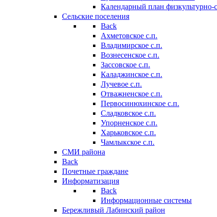
Календарный план физкультурно-
Сельские поселения
Back
Ахметовское с.п.
Владимирское с.п.
Вознесенское с.п.
Зассовское с.п.
Каладжинское с.п.
Лучевое с.п.
Отважненское с.п.
Первосинюхинское с.п.
Сладковское с.п.
Упорненское с.п.
Харьковское с.п.
Чамлыкское с.п.
СМИ района
Back
Почетные граждане
Информатизация
Back
Информационные системы
Бережливый Лабинский район