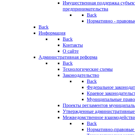
Имущественная поддержка субъект
предпринимательства
Back
Нормативно - правовы
Back
Информация
Back
Контакты
О сайте
Административная реформа
Back
Технологические схемы
Законодательство
Back
Федеральное законодат
Краевое законодательс
Муниципальные право
Проекты регламентов муниципаль
Утвержденные административные
Межведомственное взаимодейств
Back
Нормативно-правовые