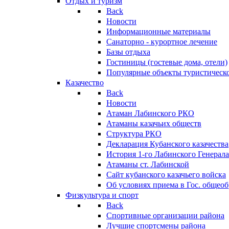
Отдых и туризм
Back
Новости
Информационные материалы
Санаторно - курортное лечение
Базы отдыха
Гостиницы (гостевые дома, отели)
Популярные объекты туристическо
Казачество
Back
Новости
Атаман Лабинского РКО
Атаманы казачьих обществ
Структура РКО
Декларация Кубанского казачества
История 1-го Лабинского Генерала
Атаманы ст. Лабинской
Cайт кубанского казачьего войска
Об условиях приема в Гос. общео
Физкультура и спорт
Back
Спортивные организации района
Лучшие спортсмены района