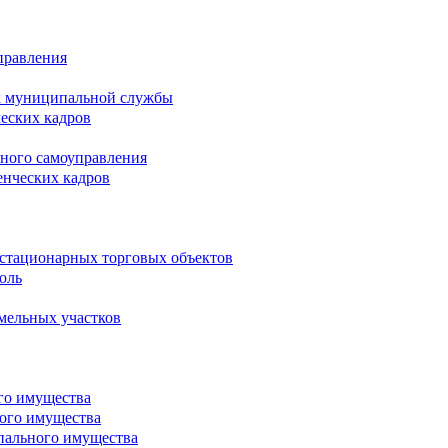
правления
х муниципальной службы
ческих кадров
тного самоуправления
енческих кадров
естационарных торговых объектов
оль
мельных участков
го имущества
ого имущества
пального имущества