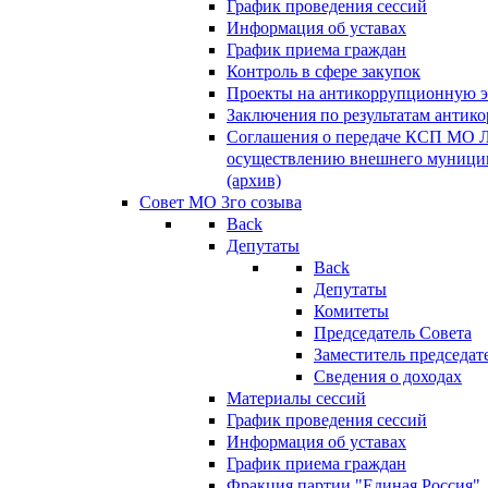
График проведения сессий
Информация об уставах
График приема граждан
Контроль в сфере закупок
Проекты на антикоррупционную э
Заключения по результатам антик
Соглашения о передаче КСП МО 
осуществлению внешнего муницип
(архив)
Совет МО 3го созыва
Back
Депутаты
Back
Депутаты
Комитеты
Председатель Совета
Заместитель председат
Сведения о доходах
Материалы сессий
График проведения сессий
Информация об уставах
График приема граждан
Фракция партии "Единая Россия"