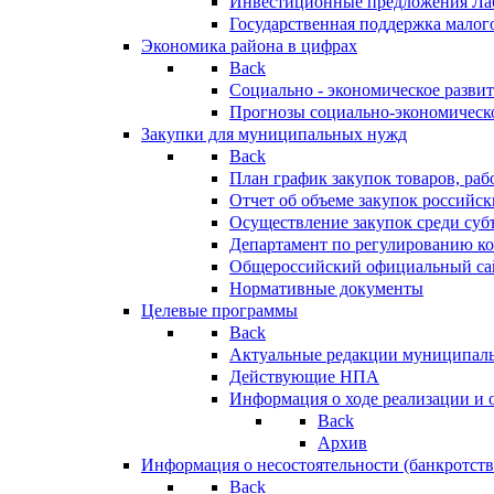
Инвестиционные предложения Ла
Государственная поддержка мало
Экономика района в цифрах
Back
Социально - экономическое разви
Прогнозы социально-экономическо
Закупки для муниципальных нужд
Back
План график закупок товаров, ра
Отчет об объеме закупок российск
Осуществление закупок среди с
Департамент по регулированию ко
Общероссийский официальный сайт
Нормативные документы
Целевые программы
Back
Актуальные редакции муниципал
Действующие НПА
Информация о ходе реализации и
Back
Архив
Информация о несостоятельности (банкротств
Back