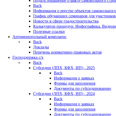
Подать обращение о факте самовольного стро
Back
Информация о реестре объектов самовольного
График обучающих семинаров для участников
Новости в сфере градостроительства
Калькулятор процедур. Инфографика. Видеор
Полезные ссылки
Антимонопольный комплаенс
Back
Доклады
Перечень нормативно правовых актов
Господдержка с/х
Back
Субсидии (ЛПХ, КФХ, ИП) - 2025
Back
Информация о заявках
Формы для заполнения
Документы по субсидированию
Субсидии (ЛПХ, КФХ, ИП) - 2024
Back
Информация о заявках
Формы для заполнения
Документы по субсидированию