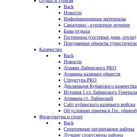
Отдых и туризм
Back
Новости
Информационные материалы
Санаторно - курортное лечение
Базы отдыха
Гостиницы (гостевые дома, отели)
Популярные объекты туристическо
Казачество
Back
Новости
Атаман Лабинского РКО
Атаманы казачьих обществ
Структура РКО
Декларация Кубанского казачества
История 1-го Лабинского Генерала
Атаманы ст. Лабинской
Cайт кубанского казачьего войска
Об условиях приема в Гос. общео
Физкультура и спорт
Back
Спортивные организации района
Лучшие спортсмены района