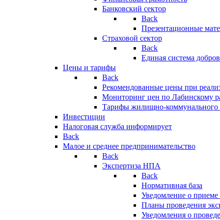
Банковский сектор
Back
Презентационные мате
Страховой сектор
Back
Единая система добро
Цены и тарифы
Back
Рекомендованные цены при реализ
Мониторинг цен по Лабинскому р
Тарифы жилищно-коммунального 
Инвестиции
Налоговая служба информирует
Back
Малое и среднее предпринимательство
Back
Экспертиза НПА
Back
Нормативная база
Уведомление о приеме
Планы проведения эк
Уведомления о провед