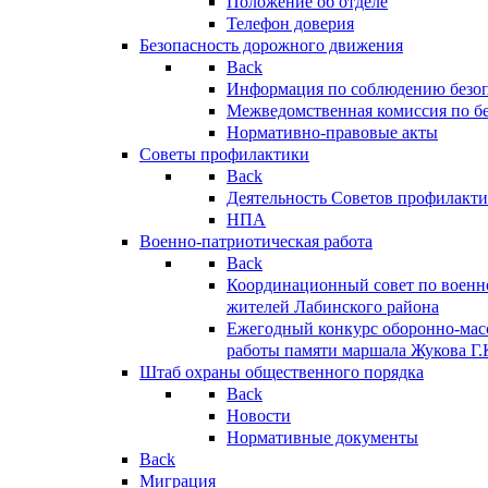
Положение об отделе
Телефон доверия
Безопасность дорожного движения
Back
Информация по соблюдению безо
Межведомственная комиссия по б
Нормативно-правовые акты
Советы профилактики
Back
Деятельность Советов профилакт
НПА
Военно-патриотическая работа
Back
Координационный совет по военн
жителей Лабинского района
Ежегодный конкурс оборонно-мас
работы памяти маршала Жукова Г.
Штаб охраны общественного порядка
Back
Новости
Нормативные документы
Back
Миграция