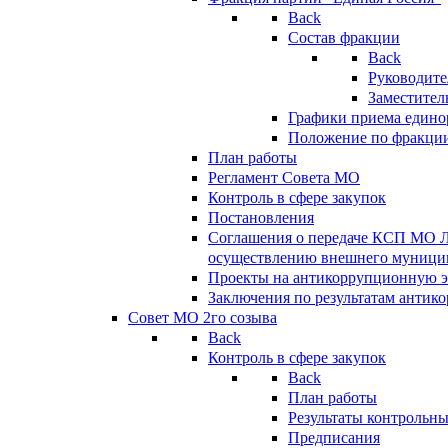
Back
Состав фракции
Back
Руководите
Заместител
Графики приема едино
Положение по фракци
План работы
Регламент Совета МО
Контроль в сфере закупок
Постановления
Соглашения о передаче КСП МО 
осуществлению внешнего муницип
Проекты на антикоррупционную э
Заключения по результатам антик
Совет МО 2го созыва
Back
Контроль в сфере закупок
Back
План работы
Результаты контрольн
Предписания