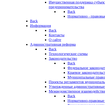
Имущественная поддержка субъект
предпринимательства
Back
Нормативно - правовы
Back
Информация
Back
Контакты
О сайте
Административная реформа
Back
Технологические схемы
Законодательство
Back
Федеральное законодат
Краевое законодательс
Муниципальные право
Проекты регламентов муниципаль
Утвержденные административные
Межведомственное взаимодейств
Back
Нормативно-правовые