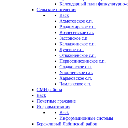
Календарный план физкультурно-
Сельские поселения
Back
Ахметовское с.п.
Владимирское с.п.
Вознесенское с.п.
Зассовское с.п.
Каладжинское с.п.
Лучевое с.п.
Отважненское с.п.
Первосинюхинское с.п.
Сладковское с.п.
Упорненское с.п.
Харьковское с.п.
Чамлыкское с.п.
СМИ района
Back
Почетные граждане
Информатизация
Back
Информационные системы
Бережливый Лабинский район