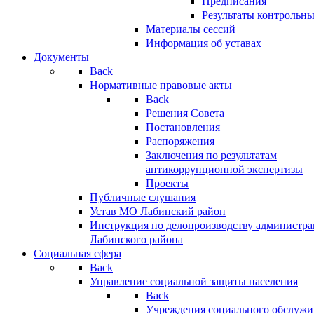
Предписания
Результаты контрольн
Материалы сессий
Информация об уставах
Документы
Back
Нормативные правовые акты
Back
Решения Совета
Постановления
Распоряжения
Заключения по результатам
антикоррупционной экспертизы
Проекты
Публичные слушания
Устав МО Лабинский район
Инструкция по делопроизводству администр
Лабинского района
Социальная сфера
Back
Управление социальной защиты населения
Back
Учреждения социального обслужи