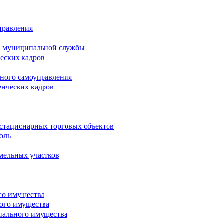
правления
х муниципальной службы
ческих кадров
тного самоуправления
енческих кадров
естационарных торговых объектов
оль
мельных участков
го имущества
ого имущества
пального имущества