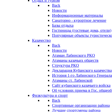
Отдых и туризм
Back
Новости
Информационные материалы
Санаторно - курортное лечение
Базы отдыха
Гостиницы (гостевые дома, отели)
Популярные объекты туристическо
Казачество
Back
Новости
Атаман Лабинского РКО
Атаманы казачьих обществ
Структура РКО
Декларация Кубанского казачества
История 1-го Лабинского Генерала
Атаманы ст. Лабинской
Cайт кубанского казачьего войска
Об условиях приема в Гос. общео
Физкультура и спорт
Back
Спортивные организации района
Лучшие спортсмены района