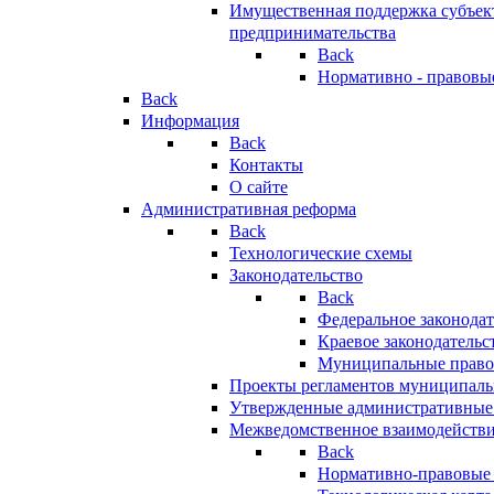
Имущественная поддержка субъект
предпринимательства
Back
Нормативно - правовы
Back
Информация
Back
Контакты
О сайте
Административная реформа
Back
Технологические схемы
Законодательство
Back
Федеральное законодат
Краевое законодательс
Муниципальные право
Проекты регламентов муниципаль
Утвержденные административные
Межведомственное взаимодейств
Back
Нормативно-правовые