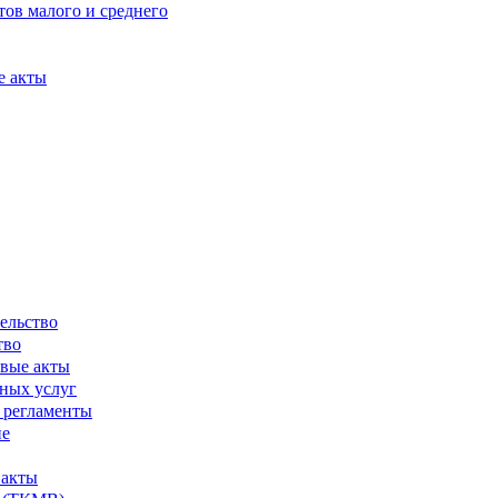
ов малого и среднего
е акты
ельство
тво
вые акты
ных услуг
 регламенты
ие
 акты