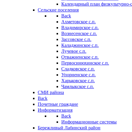
Календарный план физкультурно-
Сельские поселения
Back
Ахметовское с.п.
Владимирское с.п.
Вознесенское с.п.
Зассовское с.п.
Каладжинское с.п.
Лучевое с.п.
Отважненское с.п.
Первосинюхинское с.п.
Сладковское с.п.
Упорненское с.п.
Харьковское с.п.
Чамлыкское с.п.
СМИ района
Back
Почетные граждане
Информатизация
Back
Информационные системы
Бережливый Лабинский район