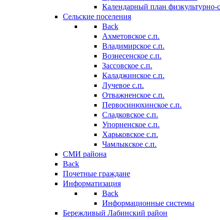
Календарный план физкультурно-
Сельские поселения
Back
Ахметовское с.п.
Владимирское с.п.
Вознесенское с.п.
Зассовское с.п.
Каладжинское с.п.
Лучевое с.п.
Отважненское с.п.
Первосинюхинское с.п.
Сладковское с.п.
Упорненское с.п.
Харьковское с.п.
Чамлыкское с.п.
СМИ района
Back
Почетные граждане
Информатизация
Back
Информационные системы
Бережливый Лабинский район