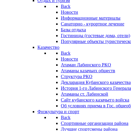
Отдых и туризм
Back
Новости
Информационные материалы
Санаторно - курортное лечение
Базы отдыха
Гостиницы (гостевые дома, отели)
Популярные объекты туристическо
Казачество
Back
Новости
Атаман Лабинского РКО
Атаманы казачьих обществ
Структура РКО
Декларация Кубанского казачества
История 1-го Лабинского Генерала
Атаманы ст. Лабинской
Cайт кубанского казачьего войска
Об условиях приема в Гос. общео
Физкультура и спорт
Back
Спортивные организации района
Лучшие спортсмены района