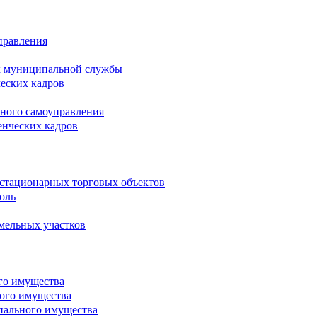
правления
х муниципальной службы
ческих кадров
тного самоуправления
енческих кадров
естационарных торговых объектов
оль
мельных участков
го имущества
ого имущества
пального имущества