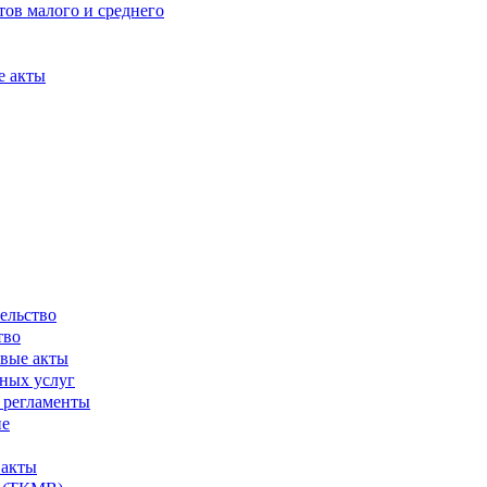
ов малого и среднего
е акты
ельство
тво
вые акты
ных услуг
 регламенты
ие
 акты