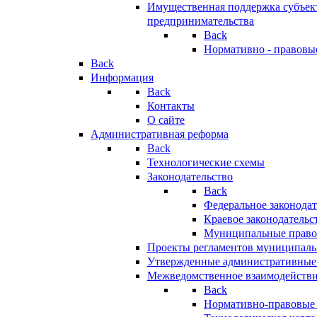
Имущественная поддержка субъект
предпринимательства
Back
Нормативно - правовы
Back
Информация
Back
Контакты
О сайте
Административная реформа
Back
Технологические схемы
Законодательство
Back
Федеральное законодат
Краевое законодательс
Муниципальные право
Проекты регламентов муниципаль
Утвержденные административные
Межведомственное взаимодейств
Back
Нормативно-правовые