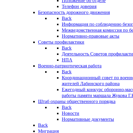
Положение об отделе
Телефон доверия
Безопасность дорожного движения
Back
Информация по соблюдению безо
Межведомственная комиссия по б
Нормативно-правовые акты
Советы профилактики
Back
Деятельность Советов профилакт
НПА
Военно-патриотическая работа
Back
Координационный совет по военн
жителей Лабинского района
Ежегодный конкурс оборонно-мас
работы памяти маршала Жукова Г.
Штаб охраны общественного порядка
Back
Новости
Нормативные документы
Back
Миграция