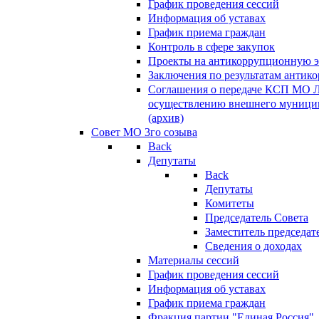
График проведения сессий
Информация об уставах
График приема граждан
Контроль в сфере закупок
Проекты на антикоррупционную э
Заключения по результатам антик
Соглашения о передаче КСП МО 
осуществлению внешнего муницип
(архив)
Совет МО 3го созыва
Back
Депутаты
Back
Депутаты
Комитеты
Председатель Совета
Заместитель председат
Сведения о доходах
Материалы сессий
График проведения сессий
Информация об уставах
График приема граждан
Фракция партии "Единая Россия"