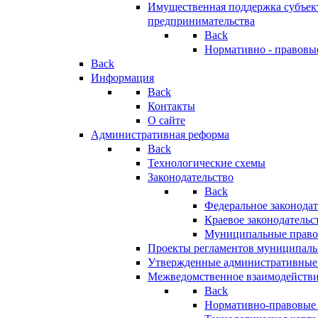
Имущественная поддержка субъект
предпринимательства
Back
Нормативно - правовы
Back
Информация
Back
Контакты
О сайте
Административная реформа
Back
Технологические схемы
Законодательство
Back
Федеральное законодат
Краевое законодательс
Муниципальные право
Проекты регламентов муниципаль
Утвержденные административные
Межведомственное взаимодейств
Back
Нормативно-правовые