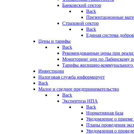
Банковский сектор
Back
Презентационные мате
Страховой сектор
Back
Единая система добро
Цены и тарифы
Back
Рекомендованные цены при реализ
Мониторинг цен по Лабинскому р
Тарифы жилищно-коммунального 
Инвестиции
Налоговая служба информирует
Back
Малое и среднее предпринимательство
Back
Экспертиза НПА
Back
Нормативная база
Уведомление о приеме
Планы проведения эк
Уведомления о провед