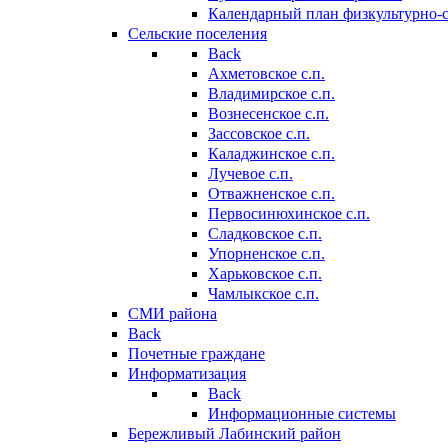
Календарный план физкультурно-
Сельские поселения
Back
Ахметовское с.п.
Владимирское с.п.
Вознесенское с.п.
Зассовское с.п.
Каладжинское с.п.
Лучевое с.п.
Отважненское с.п.
Первосинюхинское с.п.
Сладковское с.п.
Упорненское с.п.
Харьковское с.п.
Чамлыкское с.п.
СМИ района
Back
Почетные граждане
Информатизация
Back
Информационные системы
Бережливый Лабинский район