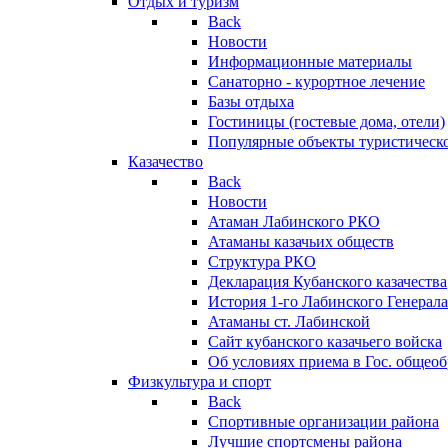
Отдых и туризм
Back
Новости
Информационные материалы
Санаторно - курортное лечение
Базы отдыха
Гостиницы (гостевые дома, отели)
Популярные объекты туристическо
Казачество
Back
Новости
Атаман Лабинского РКО
Атаманы казачьих обществ
Структура РКО
Декларация Кубанского казачества
История 1-го Лабинского Генерала
Атаманы ст. Лабинской
Cайт кубанского казачьего войска
Об условиях приема в Гос. общео
Физкультура и спорт
Back
Спортивные организации района
Лучшие спортсмены района