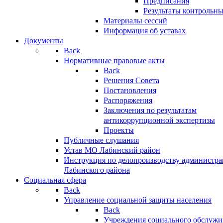
Предписания
Результаты контрольн
Материалы сессий
Информация об уставах
Документы
Back
Нормативные правовые акты
Back
Решения Совета
Постановления
Распоряжения
Заключения по результатам
антикоррупционной экспертизы
Проекты
Публичные слушания
Устав МО Лабинский район
Инструкция по делопроизводству администр
Лабинского района
Социальная сфера
Back
Управление социальной защиты населения
Back
Учреждения социального обслужи