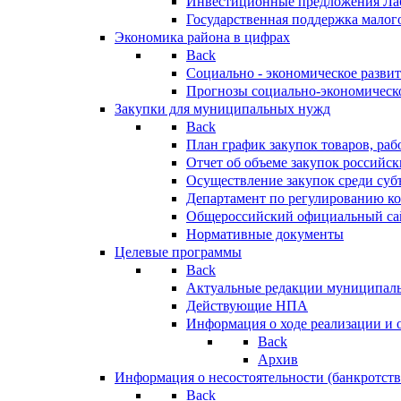
Инвестиционные предложения Ла
Государственная поддержка мало
Экономика района в цифрах
Back
Социально - экономическое разви
Прогнозы социально-экономическо
Закупки для муниципальных нужд
Back
План график закупок товаров, ра
Отчет об объеме закупок российск
Осуществление закупок среди с
Департамент по регулированию ко
Общероссийский официальный сайт
Нормативные документы
Целевые программы
Back
Актуальные редакции муниципал
Действующие НПА
Информация о ходе реализации и
Back
Архив
Информация о несостоятельности (банкротств
Back