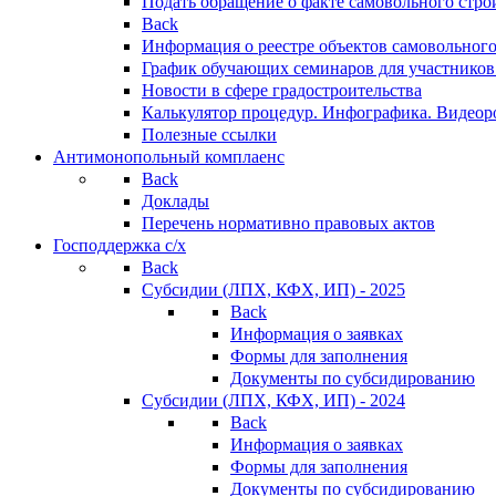
Подать обращение о факте самовольного стро
Back
Информация о реестре объектов самовольного
График обучающих семинаров для участников
Новости в сфере градостроительства
Калькулятор процедур. Инфографика. Видеор
Полезные ссылки
Антимонопольный комплаенс
Back
Доклады
Перечень нормативно правовых актов
Господдержка с/х
Back
Субсидии (ЛПХ, КФХ, ИП) - 2025
Back
Информация о заявках
Формы для заполнения
Документы по субсидированию
Субсидии (ЛПХ, КФХ, ИП) - 2024
Back
Информация о заявках
Формы для заполнения
Документы по субсидированию