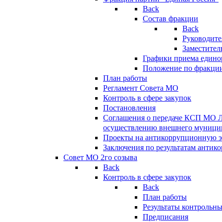
Back
Состав фракции
Back
Руководите
Заместител
Графики приема едино
Положение по фракци
План работы
Регламент Совета МО
Контроль в сфере закупок
Постановления
Соглашения о передаче КСП МО 
осуществлению внешнего муницип
Проекты на антикоррупционную э
Заключения по результатам антик
Совет МО 2го созыва
Back
Контроль в сфере закупок
Back
План работы
Результаты контрольн
Предписания