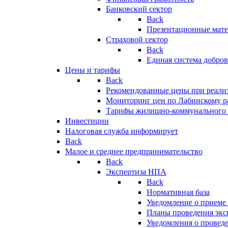
Банковский сектор
Back
Презентационные мате
Страховой сектор
Back
Единая система добро
Цены и тарифы
Back
Рекомендованные цены при реализ
Мониторинг цен по Лабинскому р
Тарифы жилищно-коммунального 
Инвестиции
Налоговая служба информирует
Back
Малое и среднее предпринимательство
Back
Экспертиза НПА
Back
Нормативная база
Уведомление о приеме
Планы проведения эк
Уведомления о провед