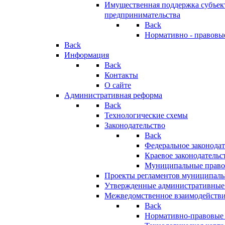
Имущественная поддержка субъект
предпринимательства
Back
Нормативно - правовы
Back
Информация
Back
Контакты
О сайте
Административная реформа
Back
Технологические схемы
Законодательство
Back
Федеральное законодат
Краевое законодательс
Муниципальные право
Проекты регламентов муниципаль
Утвержденные административные
Межведомственное взаимодейств
Back
Нормативно-правовые