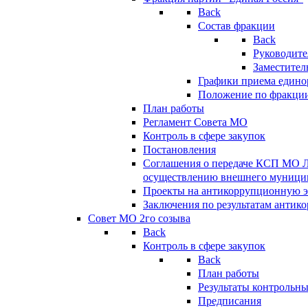
Back
Состав фракции
Back
Руководите
Заместител
Графики приема едино
Положение по фракци
План работы
Регламент Совета МО
Контроль в сфере закупок
Постановления
Соглашения о передаче КСП МО 
осуществлению внешнего муницип
Проекты на антикоррупционную э
Заключения по результатам антик
Совет МО 2го созыва
Back
Контроль в сфере закупок
Back
План работы
Результаты контрольн
Предписания