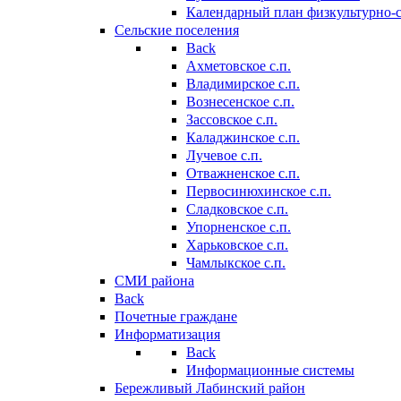
Календарный план физкультурно-
Сельские поселения
Back
Ахметовское с.п.
Владимирское с.п.
Вознесенское с.п.
Зассовское с.п.
Каладжинское с.п.
Лучевое с.п.
Отважненское с.п.
Первосинюхинское с.п.
Сладковское с.п.
Упорненское с.п.
Харьковское с.п.
Чамлыкское с.п.
СМИ района
Back
Почетные граждане
Информатизация
Back
Информационные системы
Бережливый Лабинский район