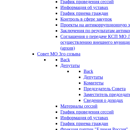
График проведения сессий
Информация об уставах
График приема граждан
Контроль в сфере закупок
Проекты на антикоррупционную э
Заключения по результатам антик
Соглашения о передаче КСП МО 
осуществлению внешнего муницип
(архив)
Совет МО 3го созыва
Back
Депутаты
Back
Депутаты
Комитеты
Председатель Совета
Заместитель председат
Сведения о доходах
Материалы сессий
График проведения сессий
Информация об уставах
График приема граждан
Фракция партии "Единая Россия"