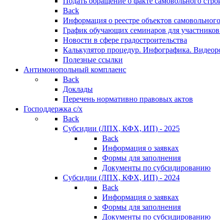
Подать обращение о факте самовольного стро
Back
Информация о реестре объектов самовольного
График обучающих семинаров для участников
Новости в сфере градостроительства
Калькулятор процедур. Инфографика. Видеор
Полезные ссылки
Антимонопольный комплаенс
Back
Доклады
Перечень нормативно правовых актов
Господдержка с/х
Back
Субсидии (ЛПХ, КФХ, ИП) - 2025
Back
Информация о заявках
Формы для заполнения
Документы по субсидированию
Субсидии (ЛПХ, КФХ, ИП) - 2024
Back
Информация о заявках
Формы для заполнения
Документы по субсидированию