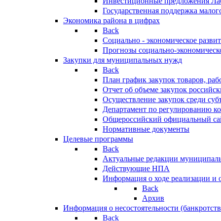
Инвестиционные предложения Ла
Государственная поддержка мало
Экономика района в цифрах
Back
Социально - экономическое разви
Прогнозы социально-экономическо
Закупки для муниципальных нужд
Back
План график закупок товаров, ра
Отчет об объеме закупок российск
Осуществление закупок среди с
Департамент по регулированию ко
Общероссийский официальный сайт
Нормативные документы
Целевые программы
Back
Актуальные редакции муниципал
Действующие НПА
Информация о ходе реализации и
Back
Архив
Информация о несостоятельности (банкротств
Back