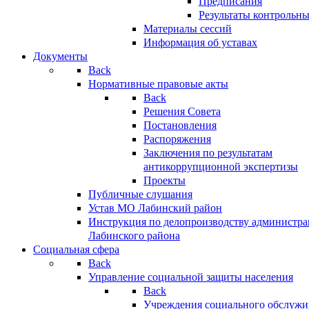
Предписания
Результаты контрольн
Материалы сессий
Информация об уставах
Документы
Back
Нормативные правовые акты
Back
Решения Совета
Постановления
Распоряжения
Заключения по результатам
антикоррупционной экспертизы
Проекты
Публичные слушания
Устав МО Лабинский район
Инструкция по делопроизводству администр
Лабинского района
Социальная сфера
Back
Управление социальной защиты населения
Back
Учреждения социального обслужи