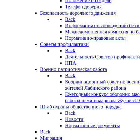
Положение об отделе
Телефон доверия
Безопасность дорожного движения
Back
Информация по соблюдению безо
Межведомственная комиссия по б
Нормативно-правовые акты
Советы профилактики
Back
Деятельность Советов профилакт
НПА
Военно-патриотическая работа
Back
Координационный совет по военн
жителей Лабинского района
Ежегодный конкурс оборонно-мас
работы памяти маршала Жукова Г.
Штаб охраны общественного порядка
Back
Новости
Нормативные документы
Back
Миграция