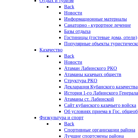
Отдых и туризм
Back
Новости
Информационные материалы
Санаторно - курортное лечение
Базы отдыха
Гостиницы (гостевые дома, отели)
Популярные объекты туристическо
Казачество
Back
Новости
Атаман Лабинского РКО
Атаманы казачьих обществ
Структура РКО
Декларация Кубанского казачества
История 1-го Лабинского Генерала
Атаманы ст. Лабинской
Cайт кубанского казачьего войска
Об условиях приема в Гос. общео
Физкультура и спорт
Back
Спортивные организации района
Лучшие спортсмены района