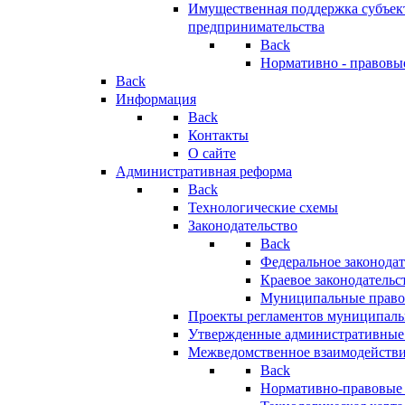
Имущественная поддержка субъект
предпринимательства
Back
Нормативно - правовы
Back
Информация
Back
Контакты
О сайте
Административная реформа
Back
Технологические схемы
Законодательство
Back
Федеральное законодат
Краевое законодательс
Муниципальные право
Проекты регламентов муниципаль
Утвержденные административные
Межведомственное взаимодейств
Back
Нормативно-правовые