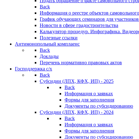
Подать обращение о факте самовольного стро
Back
Информация о реестре объектов самовольного
График обучающих семинаров для участников
Новости в сфере градостроительства
Калькулятор процедур. Инфографика. Видеор
Полезные ссылки
Антимонопольный комплаенс
Back
Доклады
Перечень нормативно правовых актов
Господдержка с/х
Back
Субсидии (ЛПХ, КФХ, ИП) - 2025
Back
Информация о заявках
Формы для заполнения
Документы по субсидированию
Субсидии (ЛПХ, КФХ, ИП) - 2024
Back
Информация о заявках
Формы для заполнения
Документы по субсидированию