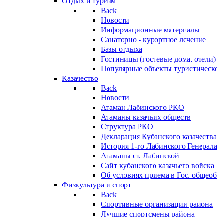
Отдых и туризм
Back
Новости
Информационные материалы
Санаторно - курортное лечение
Базы отдыха
Гостиницы (гостевые дома, отели)
Популярные объекты туристическо
Казачество
Back
Новости
Атаман Лабинского РКО
Атаманы казачьих обществ
Структура РКО
Декларация Кубанского казачества
История 1-го Лабинского Генерала
Атаманы ст. Лабинской
Cайт кубанского казачьего войска
Об условиях приема в Гос. общео
Физкультура и спорт
Back
Спортивные организации района
Лучшие спортсмены района