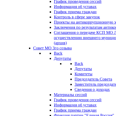
График проведения сессий
Информация об уставах
График приема граждан
Контроль в сфере закупок
Проекты на антикоррупционную э
Заключения по результатам антик
Соглашения о передаче КСП МО 
осуществлению внешнего муницип
(архив)
Совет МО 3го созыва
Back
Депутаты
Back
Депутаты
Комитеты
Председатель Совета
Заместитель председат
Сведения о доходах
Материалы сессий
График проведения сессий
Информация об уставах
График приема граждан
Фракция партии "Единая Россия"