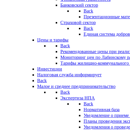
Банковский сектор
Back
Презентационные мате
Страховой сектор
Back
Единая система добро
Цены и тарифы
Back
Рекомендованные цены при реализ
Мониторинг цен по Лабинскому р
Тарифы жилищно-коммунального 
Инвестиции
Налоговая служба информирует
Back
Малое и среднее предпринимательство
Back
Экспертиза НПА
Back
Нормативная база
Уведомление о приеме
Планы проведения эк
Уведомления о провед