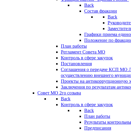
Back
Состав фракции
Back
Руководите
Заместител
Графики приема едино
Положение по фракци
План работы
Регламент Совета МО
Контроль в сфере закупок
Постановления
Соглашения о передаче КСП МО 
осуществлению внешнего муницип
Проекты на антикоррупционную э
Заключения по результатам антик
Совет МО 2го созыва
Back
Контроль в сфере закупок
Back
План работы
Результаты контрольн
Предписания