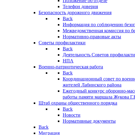
Положение об отделе
Телефон доверия
Безопасность дорожного движения
Back
Информация по соблюдению безо
Межведомственная комиссия по б
Нормативно-правовые акты
Советы профилактики
Back
Деятельность Советов профилакт
НПА
Военно-патриотическая работа
Back
Координационный совет по военн
жителей Лабинского района
Ежегодный конкурс оборонно-мас
работы памяти маршала Жукова Г.
Штаб охраны общественного порядка
Back
Новости
Нормативные документы
Back
Миграция