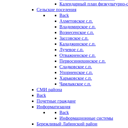
Календарный план физкультурно-
Сельские поселения
Back
Ахметовское с.п.
Владимирское с.п.
Вознесенское с.п.
Зассовское с.п.
Каладжинское с.п.
Лучевое с.п.
Отважненское с.п.
Первосинюхинское с.п.
Сладковское с.п.
Упорненское с.п.
Харьковское с.п.
Чамлыкское с.п.
СМИ района
Back
Почетные граждане
Информатизация
Back
Информационные системы
Бережливый Лабинский район