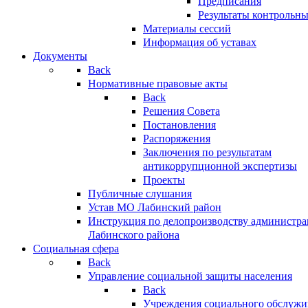
Предписания
Результаты контрольн
Материалы сессий
Информация об уставах
Документы
Back
Нормативные правовые акты
Back
Решения Совета
Постановления
Распоряжения
Заключения по результатам
антикоррупционной экспертизы
Проекты
Публичные слушания
Устав МО Лабинский район
Инструкция по делопроизводству администр
Лабинского района
Социальная сфера
Back
Управление социальной защиты населения
Back
Учреждения социального обслужи