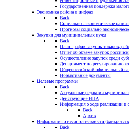
Инвестиционные предложения Ла
Государственная поддержка мало
Экономика района в цифрах
Back
Социально - экономическое разви
Прогнозы социально-экономическо
Закупки для муниципальных нужд
Back
План график закупок товаров, ра
Отчет об объеме закупок российск
Осуществление закупок среди с
Департамент по регулированию ко
Общероссийский официальный сайт
Нормативные документы
Целевые программы
Back
Актуальные редакции муниципал
Действующие НПА
Информация о ходе реализации и
Back
Архив
Информация о несостоятельности (банкротств
Back