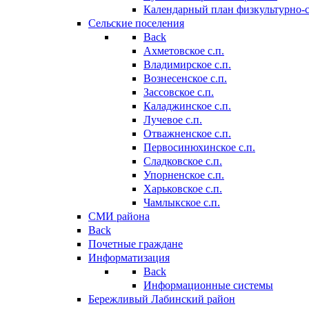
Календарный план физкультурно-
Сельские поселения
Back
Ахметовское с.п.
Владимирское с.п.
Вознесенское с.п.
Зассовское с.п.
Каладжинское с.п.
Лучевое с.п.
Отважненское с.п.
Первосинюхинское с.п.
Сладковское с.п.
Упорненское с.п.
Харьковское с.п.
Чамлыкское с.п.
СМИ района
Back
Почетные граждане
Информатизация
Back
Информационные системы
Бережливый Лабинский район