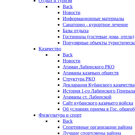
Отдых и туризм
Back
Новости
Информационные материалы
Санаторно - курортное лечение
Базы отдыха
Гостиницы (гостевые дома, отели)
Популярные объекты туристическо
Казачество
Back
Новости
Атаман Лабинского РКО
Атаманы казачьих обществ
Структура РКО
Декларация Кубанского казачества
История 1-го Лабинского Генерала
Атаманы ст. Лабинской
Cайт кубанского казачьего войска
Об условиях приема в Гос. общео
Физкультура и спорт
Back
Спортивные организации района
Лучшие спортсмены района