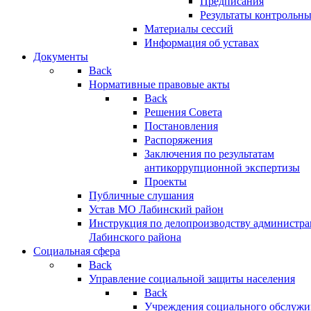
Предписания
Результаты контрольн
Материалы сессий
Информация об уставах
Документы
Back
Нормативные правовые акты
Back
Решения Совета
Постановления
Распоряжения
Заключения по результатам
антикоррупционной экспертизы
Проекты
Публичные слушания
Устав МО Лабинский район
Инструкция по делопроизводству администр
Лабинского района
Социальная сфера
Back
Управление социальной защиты населения
Back
Учреждения социального обслужи