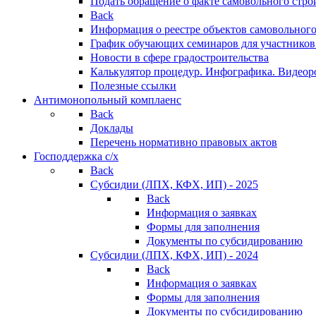
Подать обращение о факте самовольного стро
Back
Информация о реестре объектов самовольного
График обучающих семинаров для участников
Новости в сфере градостроительства
Калькулятор процедур. Инфографика. Видеор
Полезные ссылки
Антимонопольный комплаенс
Back
Доклады
Перечень нормативно правовых актов
Господдержка с/х
Back
Субсидии (ЛПХ, КФХ, ИП) - 2025
Back
Информация о заявках
Формы для заполнения
Документы по субсидированию
Субсидии (ЛПХ, КФХ, ИП) - 2024
Back
Информация о заявках
Формы для заполнения
Документы по субсидированию