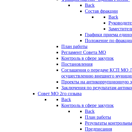
Back
Состав фракции
Back
Руководите
Заместител
Графики приема едино
Положение по фракци
План работы
Регламент Совета МО
Контроль в сфере закупок
Постановления
Соглашения о передаче КСП МО 
осуществлению внешнего муницип
Проекты на антикоррупционную э
Заключения по результатам антик
Совет МО 2го созыва
Back
Контроль в сфере закупок
Back
План работы
Результаты контрольн
Предписания