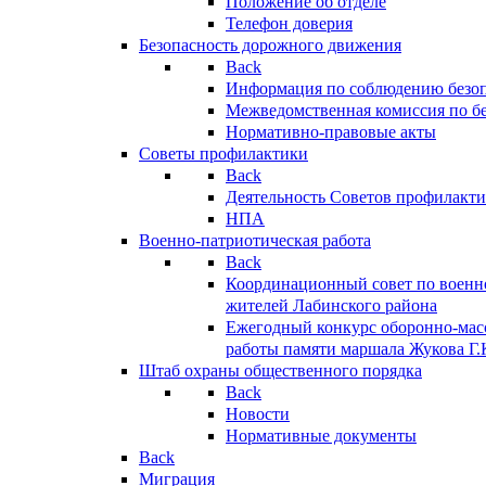
Положение об отделе
Телефон доверия
Безопасность дорожного движения
Back
Информация по соблюдению безо
Межведомственная комиссия по б
Нормативно-правовые акты
Советы профилактики
Back
Деятельность Советов профилакт
НПА
Военно-патриотическая работа
Back
Координационный совет по военн
жителей Лабинского района
Ежегодный конкурс оборонно-мас
работы памяти маршала Жукова Г.
Штаб охраны общественного порядка
Back
Новости
Нормативные документы
Back
Миграция