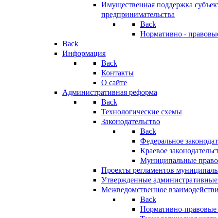
Имущественная поддержка субъект
предпринимательства
Back
Нормативно - правовы
Back
Информация
Back
Контакты
О сайте
Административная реформа
Back
Технологические схемы
Законодательство
Back
Федеральное законодат
Краевое законодательс
Муниципальные право
Проекты регламентов муниципаль
Утвержденные административные
Межведомственное взаимодейств
Back
Нормативно-правовые