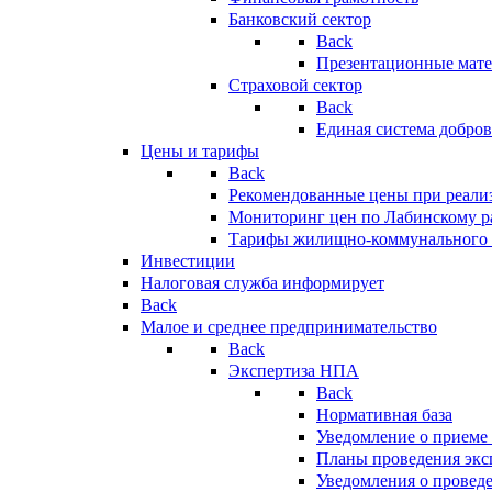
Банковский сектор
Back
Презентационные мате
Страховой сектор
Back
Единая система добро
Цены и тарифы
Back
Рекомендованные цены при реализ
Мониторинг цен по Лабинскому р
Тарифы жилищно-коммунального 
Инвестиции
Налоговая служба информирует
Back
Малое и среднее предпринимательство
Back
Экспертиза НПА
Back
Нормативная база
Уведомление о приеме
Планы проведения эк
Уведомления о провед