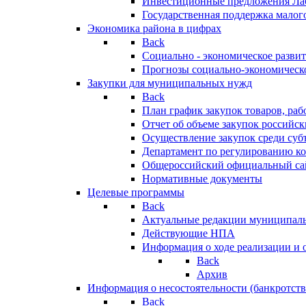
Инвестиционные предложения Ла
Государственная поддержка мало
Экономика района в цифрах
Back
Социально - экономическое разви
Прогнозы социально-экономическо
Закупки для муниципальных нужд
Back
План график закупок товаров, ра
Отчет об объеме закупок российск
Осуществление закупок среди с
Департамент по регулированию ко
Общероссийский официальный сайт
Нормативные документы
Целевые программы
Back
Актуальные редакции муниципал
Действующие НПА
Информация о ходе реализации и
Back
Архив
Информация о несостоятельности (банкротств
Back