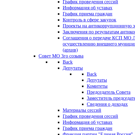
График проведения сессий
Информация об уставах
График приема граждан
Контроль в сфере закупок
Проекты на антикоррупционную э
Заключения по результатам антик
Соглашения о передаче КСП МО 
осуществлению внешнего муницип
(архив)
Совет МО 3го созыва
Back
Депутаты
Back
Депутаты
Комитеты
Председатель Совета
Заместитель председат
Сведения о доходах
Материалы сессий
График проведения сессий
Информация об уставах
График приема граждан
Фракция партии "Единая Россия"