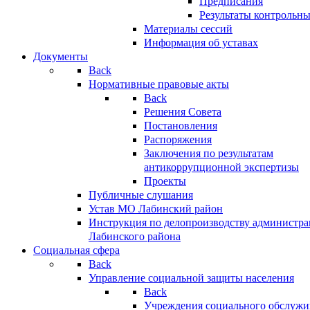
Предписания
Результаты контрольн
Материалы сессий
Информация об уставах
Документы
Back
Нормативные правовые акты
Back
Решения Совета
Постановления
Распоряжения
Заключения по результатам
антикоррупционной экспертизы
Проекты
Публичные слушания
Устав МО Лабинский район
Инструкция по делопроизводству администр
Лабинского района
Социальная сфера
Back
Управление социальной защиты населения
Back
Учреждения социального обслужи