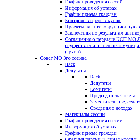
График проведения сессий
Информация об уставах
График приема граждан
Контроль в сфере закупок
Проекты на антикоррупционную э
Заключения по результатам антик
Соглашения о передаче КСП МО 
осуществлению внешнего муницип
(архив)
Совет МО 3го созыва
Back
Депутаты
Back
Депутаты
Комитеты
Председатель Совета
Заместитель председат
Сведения о доходах
Материалы сессий
График проведения сессий
Информация об уставах
График приема граждан
Фракция партии "Единая Россия"