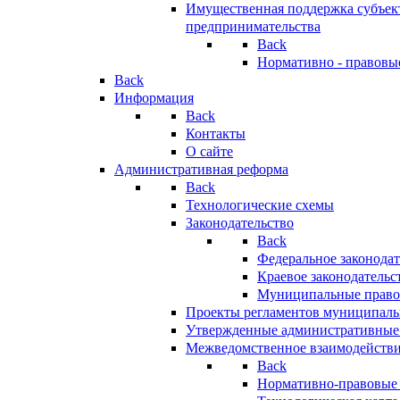
Имущественная поддержка субъект
предпринимательства
Back
Нормативно - правовы
Back
Информация
Back
Контакты
О сайте
Административная реформа
Back
Технологические схемы
Законодательство
Back
Федеральное законодат
Краевое законодательс
Муниципальные право
Проекты регламентов муниципаль
Утвержденные административные
Межведомственное взаимодейств
Back
Нормативно-правовые