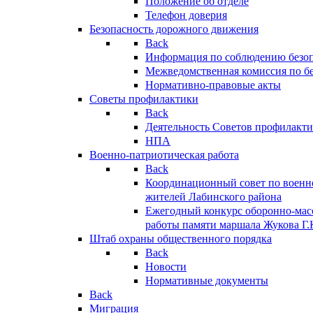
Положение об отделе
Телефон доверия
Безопасность дорожного движения
Back
Информация по соблюдению безо
Межведомственная комиссия по б
Нормативно-правовые акты
Советы профилактики
Back
Деятельность Советов профилакт
НПА
Военно-патриотическая работа
Back
Координационный совет по военн
жителей Лабинского района
Ежегодный конкурс оборонно-мас
работы памяти маршала Жукова Г.
Штаб охраны общественного порядка
Back
Новости
Нормативные документы
Back
Миграция