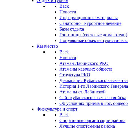
Отдых и туризм
Back
Новости
Информационные материалы
Санаторно - курортное лечение
Базы отдыха
Гостиницы (гостевые дома, отели)
Популярные объекты туристическо
Казачество
Back
Новости
Атаман Лабинского РКО
Атаманы казачьих обществ
Структура РКО
Декларация Кубанского казачества
История 1-го Лабинского Генерала
Атаманы ст. Лабинской
Cайт кубанского казачьего войска
Об условиях приема в Гос. общео
Физкультура и спорт
Back
Спортивные организации района
Лучшие спортсмены района