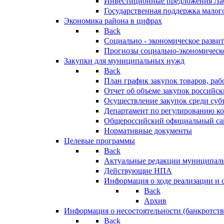
Инвестиционные предложения Ла
Государственная поддержка мало
Экономика района в цифрах
Back
Социально - экономическое разви
Прогнозы социально-экономическо
Закупки для муниципальных нужд
Back
План график закупок товаров, ра
Отчет об объеме закупок российск
Осуществление закупок среди с
Департамент по регулированию ко
Общероссийский официальный сайт
Нормативные документы
Целевые программы
Back
Актуальные редакции муниципал
Действующие НПА
Информация о ходе реализации и
Back
Архив
Информация о несостоятельности (банкротств
Back