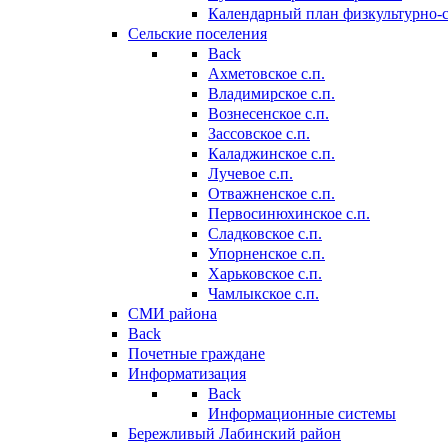
Календарный план физкультурно-
Сельские поселения
Back
Ахметовское с.п.
Владимирское с.п.
Вознесенское с.п.
Зассовское с.п.
Каладжинское с.п.
Лучевое с.п.
Отважненское с.п.
Первосинюхинское с.п.
Сладковское с.п.
Упорненское с.п.
Харьковское с.п.
Чамлыкское с.п.
СМИ района
Back
Почетные граждане
Информатизация
Back
Информационные системы
Бережливый Лабинский район