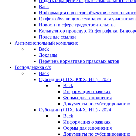
Подать обращение о факте самовольного стро
Back
Информация о реестре объектов самовольного
График обучающих семинаров для участников
Новости в сфере градостроительства
Калькулятор процедур. Инфографика. Видеор
Полезные ссылки
Антимонопольный комплаенс
Back
Доклады
Перечень нормативно правовых актов
Господдержка с/х
Back
Субсидии (ЛПХ, КФХ, ИП) - 2025
Back
Информация о заявках
Формы для заполнения
Документы по субсидированию
Субсидии (ЛПХ, КФХ, ИП) - 2024
Back
Информация о заявках
Формы для заполнения
Документы по субсидированию