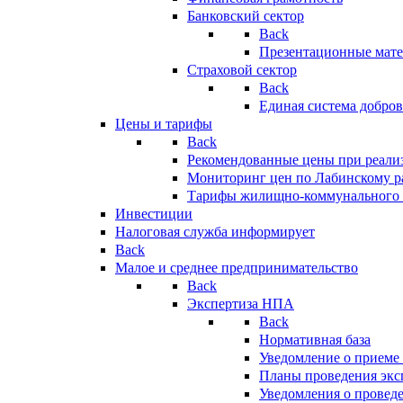
Банковский сектор
Back
Презентационные мате
Страховой сектор
Back
Единая система добро
Цены и тарифы
Back
Рекомендованные цены при реализ
Мониторинг цен по Лабинскому р
Тарифы жилищно-коммунального 
Инвестиции
Налоговая служба информирует
Back
Малое и среднее предпринимательство
Back
Экспертиза НПА
Back
Нормативная база
Уведомление о приеме
Планы проведения эк
Уведомления о провед