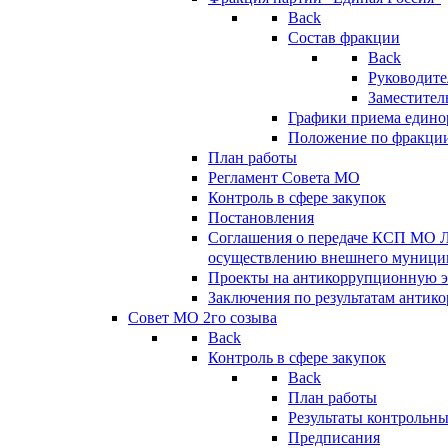
Back
Состав фракции
Back
Руководите
Заместител
Графики приема едино
Положение по фракци
План работы
Регламент Совета МО
Контроль в сфере закупок
Постановления
Соглашения о передаче КСП МО 
осуществлению внешнего муницип
Проекты на антикоррупционную э
Заключения по результатам антик
Совет МО 2го созыва
Back
Контроль в сфере закупок
Back
План работы
Результаты контрольн
Предписания