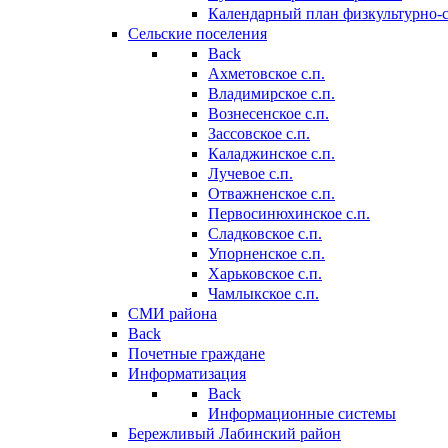
Календарный план физкультурно-
Сельские поселения
Back
Ахметовское с.п.
Владимирское с.п.
Вознесенское с.п.
Зассовское с.п.
Каладжинское с.п.
Лучевое с.п.
Отважненское с.п.
Первосинюхинское с.п.
Сладковское с.п.
Упорненское с.п.
Харьковское с.п.
Чамлыкское с.п.
СМИ района
Back
Почетные граждане
Информатизация
Back
Информационные системы
Бережливый Лабинский район