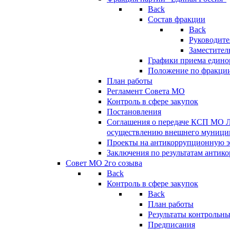
Back
Состав фракции
Back
Руководите
Заместител
Графики приема едино
Положение по фракци
План работы
Регламент Совета МО
Контроль в сфере закупок
Постановления
Соглашения о передаче КСП МО 
осуществлению внешнего муницип
Проекты на антикоррупционную э
Заключения по результатам антик
Совет МО 2го созыва
Back
Контроль в сфере закупок
Back
План работы
Результаты контрольн
Предписания