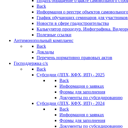
Подать обращение о факте самовольного стро
Back
Информация о реестре объектов самовольного
График обучающих семинаров для участников
Новости в сфере градостроительства
Калькулятор процедур. Инфографика. Видеор
Полезные ссылки
Антимонопольный комплаенс
Back
Доклады
Перечень нормативно правовых актов
Господдержка с/х
Back
Субсидии (ЛПХ, КФХ, ИП) - 2025
Back
Информация о заявках
Формы для заполнения
Документы по субсидированию
Субсидии (ЛПХ, КФХ, ИП) - 2024
Back
Информация о заявках
Формы для заполнения
Документы по субсидированию