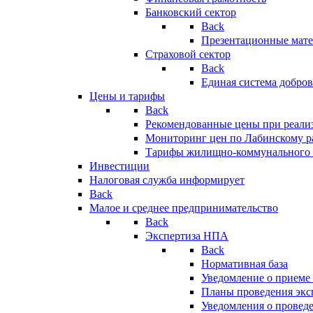
Банковский сектор
Back
Презентационные мате
Страховой сектор
Back
Единая система добро
Цены и тарифы
Back
Рекомендованные цены при реализ
Мониторинг цен по Лабинскому р
Тарифы жилищно-коммунального 
Инвестиции
Налоговая служба информирует
Back
Малое и среднее предпринимательство
Back
Экспертиза НПА
Back
Нормативная база
Уведомление о приеме
Планы проведения эк
Уведомления о провед