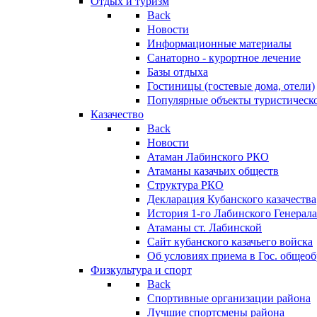
Отдых и туризм
Back
Новости
Информационные материалы
Санаторно - курортное лечение
Базы отдыха
Гостиницы (гостевые дома, отели)
Популярные объекты туристическо
Казачество
Back
Новости
Атаман Лабинского РКО
Атаманы казачьих обществ
Структура РКО
Декларация Кубанского казачества
История 1-го Лабинского Генерала
Атаманы ст. Лабинской
Cайт кубанского казачьего войска
Об условиях приема в Гос. общео
Физкультура и спорт
Back
Спортивные организации района
Лучшие спортсмены района