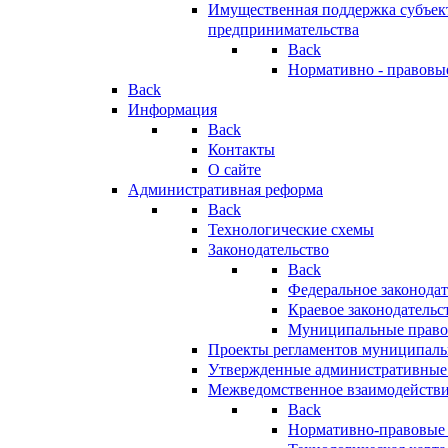
Имущественная поддержка субъект
предпринимательства
Back
Нормативно - правовы
Back
Информация
Back
Контакты
О сайте
Административная реформа
Back
Технологические схемы
Законодательство
Back
Федеральное законодат
Краевое законодательс
Муниципальные право
Проекты регламентов муниципаль
Утвержденные административные
Межведомственное взаимодейств
Back
Нормативно-правовые