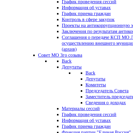
График проведения сессий
Информация об уставах
График приема граждан
Контроль в сфере закупок
Проекты на антикоррупционную э
Заключения по результатам антик
Соглашения о передаче КСП МО 
осуществлению внешнего муницип
(архив)
Совет МО 3го созыва
Back
Депутаты
Back
Депутаты
Комитеты
Председатель Совета
Заместитель председат
Сведения о доходах
Материалы сессий
График проведения сессий
Информация об уставах
График приема граждан
Фракция партии "Единая Россия"