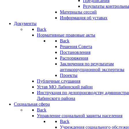
Предписания
Результаты контрольн
Материалы сессий
Информация об уставах
Документы
Back
Нормативные правовые акты
Back
Решения Совета
Постановления
Распоряжения
Заключения по результатам
антикоррупционной экспертизы
Проекты
Публичные слушания
Устав МО Лабинский район
Инструкция по делопроизводству администр
Лабинского района
Социальная сфера
Back
Управление социальной защиты населения
Back
Учреждения социального обслужи