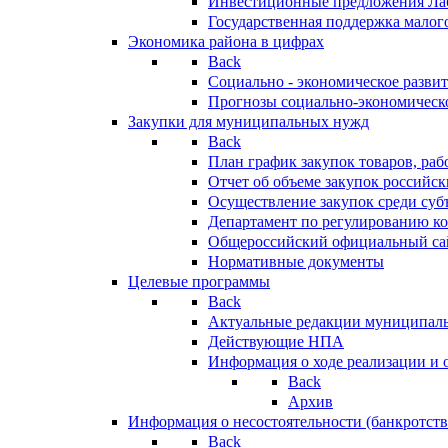
Инвестиционные предложения Ла
Государственная поддержка мало
Экономика района в цифрах
Back
Социально - экономическое разви
Прогнозы социально-экономическо
Закупки для муниципальных нужд
Back
План график закупок товаров, ра
Отчет об объеме закупок российск
Осуществление закупок среди с
Департамент по регулированию ко
Общероссийский официальный сайт
Нормативные документы
Целевые программы
Back
Актуальные редакции муниципал
Действующие НПА
Информация о ходе реализации и
Back
Архив
Информация о несостоятельности (банкротств
Back