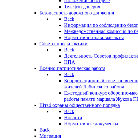
Положение об отделе
Телефон доверия
Безопасность дорожного движения
Back
Информация по соблюдению безо
Межведомственная комиссия по б
Нормативно-правовые акты
Советы профилактики
Back
Деятельность Советов профилакт
НПА
Военно-патриотическая работа
Back
Координационный совет по военн
жителей Лабинского района
Ежегодный конкурс оборонно-мас
работы памяти маршала Жукова Г.
Штаб охраны общественного порядка
Back
Новости
Нормативные документы
Back
Миграция