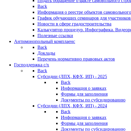
Подать обращение о факте самовольного стро
Back
Информация о реестре объектов самовольного
График обучающих семинаров для участников
Новости в сфере градостроительства
Калькулятор процедур. Инфографика. Видеор
Полезные ссылки
Антимонопольный комплаенс
Back
Доклады
Перечень нормативно правовых актов
Господдержка с/х
Back
Субсидии (ЛПХ, КФХ, ИП) - 2025
Back
Информация о заявках
Формы для заполнения
Документы по субсидированию
Субсидии (ЛПХ, КФХ, ИП) - 2024
Back
Информация о заявках
Формы для заполнения
Документы по субсидированию