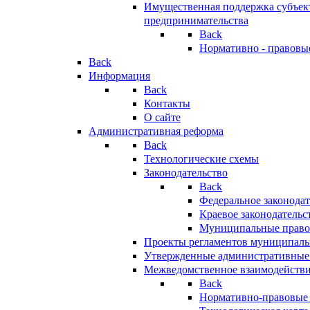
Имущественная поддержка субъект
предпринимательства
Back
Нормативно - правовы
Back
Информация
Back
Контакты
О сайте
Административная реформа
Back
Технологические схемы
Законодательство
Back
Федеральное законодат
Краевое законодательс
Муниципальные право
Проекты регламентов муниципаль
Утвержденные административные
Межведомственное взаимодейств
Back
Нормативно-правовые