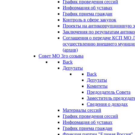
График проведения сессий
Информация об уставах
График приема граждан
Контроль в сфере закупок
Проекты на антикоррупционную э
Заключения по результатам антик
Соглашения о передаче КСП МО 
осуществлению внешнего муницип
(архив)
Совет МО 3го созыва
Back
Депутаты
Back
Депутаты
Комитеты
Председатель Совета
Заместитель председат
Сведения о доходах
Материалы сессий
График проведения сессий
Информация об уставах
График приема граждан
Фракция партии "Единая Россия"