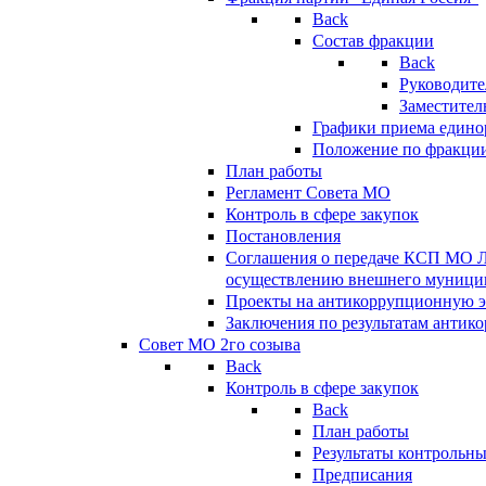
Back
Состав фракции
Back
Руководите
Заместител
Графики приема едино
Положение по фракци
План работы
Регламент Совета МО
Контроль в сфере закупок
Постановления
Соглашения о передаче КСП МО 
осуществлению внешнего муницип
Проекты на антикоррупционную э
Заключения по результатам антик
Совет МО 2го созыва
Back
Контроль в сфере закупок
Back
План работы
Результаты контрольн
Предписания