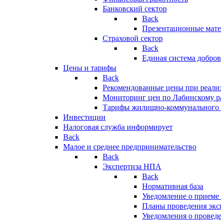
Банковский сектор
Back
Презентационные мате
Страховой сектор
Back
Единая система добро
Цены и тарифы
Back
Рекомендованные цены при реализ
Мониторинг цен по Лабинскому р
Тарифы жилищно-коммунального 
Инвестиции
Налоговая служба информирует
Back
Малое и среднее предпринимательство
Back
Экспертиза НПА
Back
Нормативная база
Уведомление о приеме
Планы проведения эк
Уведомления о провед