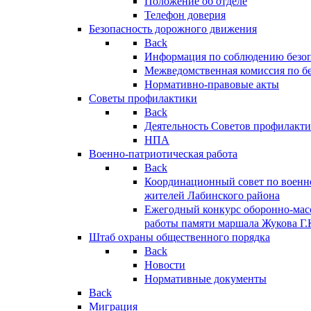
Положение об отделе
Телефон доверия
Безопасность дорожного движения
Back
Информация по соблюдению безо
Межведомственная комиссия по б
Нормативно-правовые акты
Советы профилактики
Back
Деятельность Советов профилакт
НПА
Военно-патриотическая работа
Back
Координационный совет по военн
жителей Лабинского района
Ежегодный конкурс оборонно-мас
работы памяти маршала Жукова Г.
Штаб охраны общественного порядка
Back
Новости
Нормативные документы
Back
Миграция