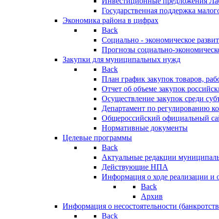
Инвестиционные предложения Ла
Государственная поддержка мало
Экономика района в цифрах
Back
Социально - экономическое разви
Прогнозы социально-экономическо
Закупки для муниципальных нужд
Back
План график закупок товаров, ра
Отчет об объеме закупок российск
Осуществление закупок среди с
Департамент по регулированию ко
Общероссийский официальный сайт
Нормативные документы
Целевые программы
Back
Актуальные редакции муниципал
Действующие НПА
Информация о ходе реализации и
Back
Архив
Информация о несостоятельности (банкротств
Back