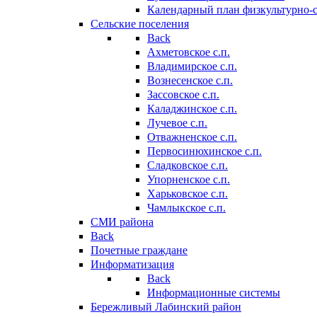
Календарный план физкультурно-
Сельские поселения
Back
Ахметовское с.п.
Владимирское с.п.
Вознесенское с.п.
Зассовское с.п.
Каладжинское с.п.
Лучевое с.п.
Отважненское с.п.
Первосинюхинское с.п.
Сладковское с.п.
Упорненское с.п.
Харьковское с.п.
Чамлыкское с.п.
СМИ района
Back
Почетные граждане
Информатизация
Back
Информационные системы
Бережливый Лабинский район