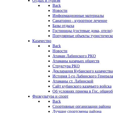
Отдых и туризм
Back
Новости
Информационные материалы
Санаторно - курортное лечение
Базы отдыха
Гостиницы (гостевые дома, отели)
Популярные объекты туристическо
Казачество
Back
Новости
Атаман Лабинского РКО
Атаманы казачьих обществ
Структура РКО
Декларация Кубанского казачества
История 1-го Лабинского Генерала
Атаманы ст. Лабинской
Cайт кубанского казачьего войска
Об условиях приема в Гос. общео
Физкультура и спорт
Back
Спортивные организации района
Лучшие спортсмены района