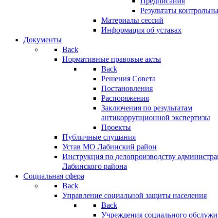
Предписания
Результаты контрольн
Материалы сессий
Информация об уставах
Документы
Back
Нормативные правовые акты
Back
Решения Совета
Постановления
Распоряжения
Заключения по результатам
антикоррупционной экспертизы
Проекты
Публичные слушания
Устав МО Лабинский район
Инструкция по делопроизводству администр
Лабинского района
Социальная сфера
Back
Управление социальной защиты населения
Back
Учреждения социального обслужи