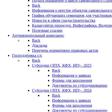
Подать обращение о факте самовольного стро
Back
Информация о реестре объектов самовольного
График обучающих семинаров для участников
Новости в сфере градостроительства
Калькулятор процедур. Инфографика. Видеор
Полезные ссылки
Антимонопольный комплаенс
Back
Доклады
Перечень нормативно правовых актов
Господдержка с/х
Back
Субсидии (ЛПХ, КФХ, ИП) - 2025
Back
Информация о заявках
Формы для заполнения
Документы по субсидированию
Субсидии (ЛПХ, КФХ, ИП) - 2024
Back
Информация о заявках
Формы для заполнения
Документы по субсидированию