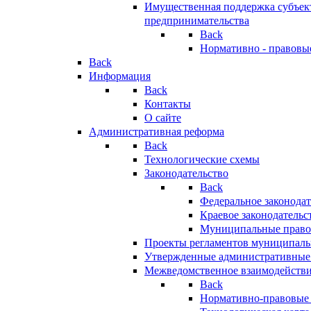
Имущественная поддержка субъект
предпринимательства
Back
Нормативно - правовы
Back
Информация
Back
Контакты
О сайте
Административная реформа
Back
Технологические схемы
Законодательство
Back
Федеральное законодат
Краевое законодательс
Муниципальные право
Проекты регламентов муниципаль
Утвержденные административные
Межведомственное взаимодейств
Back
Нормативно-правовые