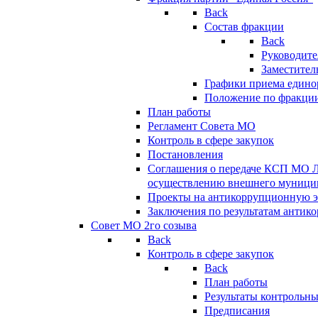
Back
Состав фракции
Back
Руководите
Заместител
Графики приема едино
Положение по фракци
План работы
Регламент Совета МО
Контроль в сфере закупок
Постановления
Соглашения о передаче КСП МО 
осуществлению внешнего муницип
Проекты на антикоррупционную э
Заключения по результатам антик
Совет МО 2го созыва
Back
Контроль в сфере закупок
Back
План работы
Результаты контрольн
Предписания