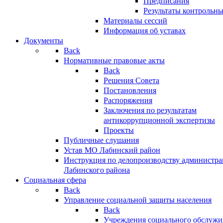
Предписания
Результаты контрольн
Материалы сессий
Информация об уставах
Документы
Back
Нормативные правовые акты
Back
Решения Совета
Постановления
Распоряжения
Заключения по результатам
антикоррупционной экспертизы
Проекты
Публичные слушания
Устав МО Лабинский район
Инструкция по делопроизводству администр
Лабинского района
Социальная сфера
Back
Управление социальной защиты населения
Back
Учреждения социального обслужи