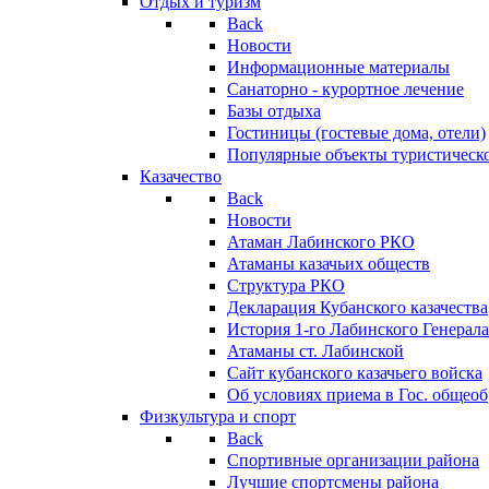
Отдых и туризм
Back
Новости
Информационные материалы
Санаторно - курортное лечение
Базы отдыха
Гостиницы (гостевые дома, отели)
Популярные объекты туристическо
Казачество
Back
Новости
Атаман Лабинского РКО
Атаманы казачьих обществ
Структура РКО
Декларация Кубанского казачества
История 1-го Лабинского Генерала
Атаманы ст. Лабинской
Cайт кубанского казачьего войска
Об условиях приема в Гос. общео
Физкультура и спорт
Back
Спортивные организации района
Лучшие спортсмены района