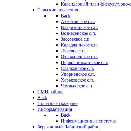
Календарный план физкультурно-
Сельские поселения
Back
Ахметовское с.п.
Владимирское с.п.
Вознесенское с.п.
Зассовское с.п.
Каладжинское с.п.
Лучевое с.п.
Отважненское с.п.
Первосинюхинское с.п.
Сладковское с.п.
Упорненское с.п.
Харьковское с.п.
Чамлыкское с.п.
СМИ района
Back
Почетные граждане
Информатизация
Back
Информационные системы
Бережливый Лабинский район