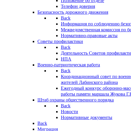
Положение об отделе
Телефон доверия
Безопасность дорожного движения
Back
Информация по соблюдению безо
Межведомственная комиссия по б
Нормативно-правовые акты
Советы профилактики
Back
Деятельность Советов профилакт
НПА
Военно-патриотическая работа
Back
Координационный совет по военн
жителей Лабинского района
Ежегодный конкурс оборонно-мас
работы памяти маршала Жукова Г.
Штаб охраны общественного порядка
Back
Новости
Нормативные документы
Back
Миграция