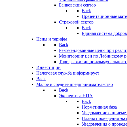
Банковский сектор
Back
Презентационные мате
Страховой сектор
Back
Единая система добро
Цены и тарифы
Back
Рекомендованные цены при реализ
Мониторинг цен по Лабинскому р
Тарифы жилищно-коммунального 
Инвестиции
Налоговая служба информирует
Back
Малое и среднее предпринимательство
Back
Экспертиза НПА
Back
Нормативная база
Уведомление о приеме
Планы проведения эк
Уведомления о провед