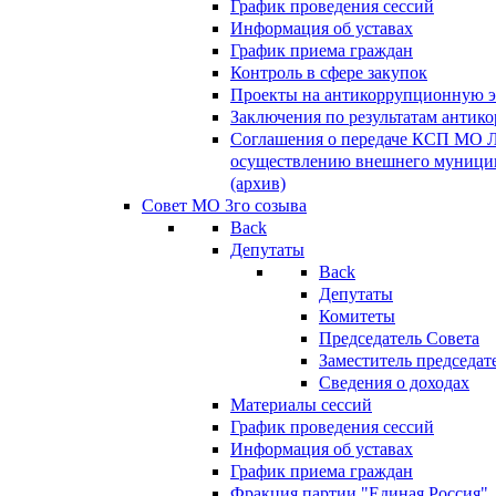
График проведения сессий
Информация об уставах
График приема граждан
Контроль в сфере закупок
Проекты на антикоррупционную э
Заключения по результатам антик
Соглашения о передаче КСП МО 
осуществлению внешнего муницип
(архив)
Совет МО 3го созыва
Back
Депутаты
Back
Депутаты
Комитеты
Председатель Совета
Заместитель председат
Сведения о доходах
Материалы сессий
График проведения сессий
Информация об уставах
График приема граждан
Фракция партии "Единая Россия"