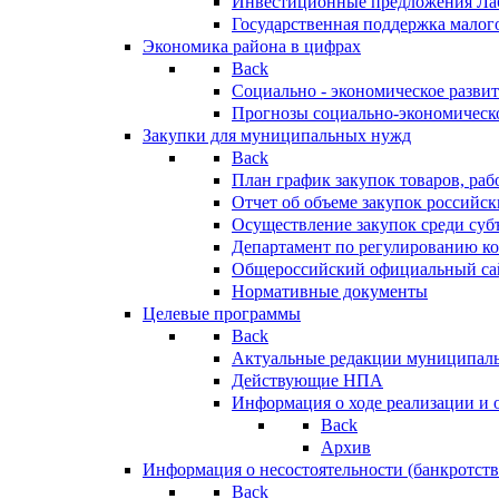
Инвестиционные предложения Ла
Государственная поддержка мало
Экономика района в цифрах
Back
Социально - экономическое разви
Прогнозы социально-экономическо
Закупки для муниципальных нужд
Back
План график закупок товаров, ра
Отчет об объеме закупок российск
Осуществление закупок среди с
Департамент по регулированию ко
Общероссийский официальный сайт
Нормативные документы
Целевые программы
Back
Актуальные редакции муниципал
Действующие НПА
Информация о ходе реализации и
Back
Архив
Информация о несостоятельности (банкротств
Back