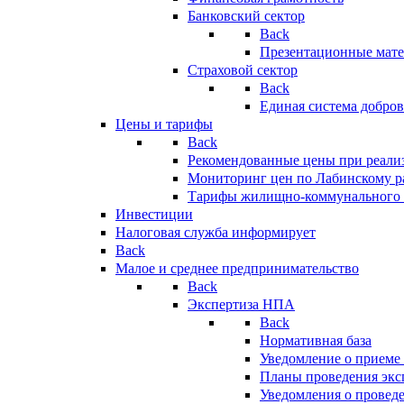
Банковский сектор
Back
Презентационные мате
Страховой сектор
Back
Единая система добро
Цены и тарифы
Back
Рекомендованные цены при реализ
Мониторинг цен по Лабинскому р
Тарифы жилищно-коммунального 
Инвестиции
Налоговая служба информирует
Back
Малое и среднее предпринимательство
Back
Экспертиза НПА
Back
Нормативная база
Уведомление о приеме
Планы проведения эк
Уведомления о провед