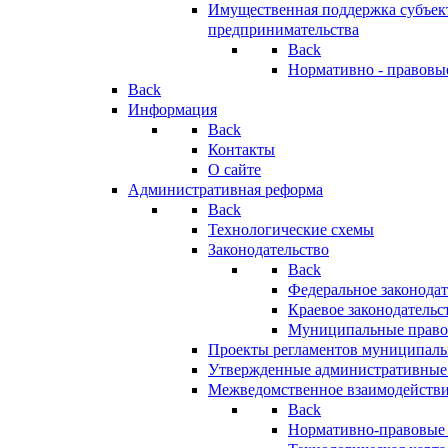
Имущественная поддержка субъект
предпринимательства
Back
Нормативно - правовы
Back
Информация
Back
Контакты
О сайте
Административная реформа
Back
Технологические схемы
Законодательство
Back
Федеральное законодат
Краевое законодательс
Муниципальные право
Проекты регламентов муниципаль
Утвержденные административные
Межведомственное взаимодейств
Back
Нормативно-правовые