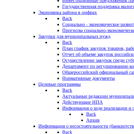
Инвестиционные предложения Ла
Государственная поддержка мало
Экономика района в цифрах
Back
Социально - экономическое разви
Прогнозы социально-экономическо
Закупки для муниципальных нужд
Back
План график закупок товаров, ра
Отчет об объеме закупок российск
Осуществление закупок среди с
Департамент по регулированию ко
Общероссийский официальный сайт
Нормативные документы
Целевые программы
Back
Актуальные редакции муниципал
Действующие НПА
Информация о ходе реализации и
Back
Архив
Информация о несостоятельности (банкротств
Back