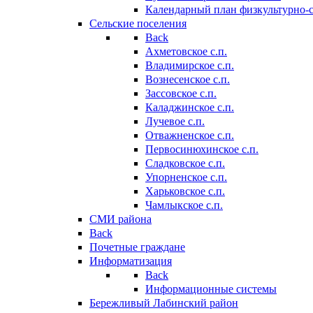
Календарный план физкультурно-
Сельские поселения
Back
Ахметовское с.п.
Владимирское с.п.
Вознесенское с.п.
Зассовское с.п.
Каладжинское с.п.
Лучевое с.п.
Отважненское с.п.
Первосинюхинское с.п.
Сладковское с.п.
Упорненское с.п.
Харьковское с.п.
Чамлыкское с.п.
СМИ района
Back
Почетные граждане
Информатизация
Back
Информационные системы
Бережливый Лабинский район