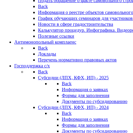
Подать обращение о факте самовольного стро
Back
Информация о реестре объектов самовольного
График обучающих семинаров для участников
Новости в сфере градостроительства
Калькулятор процедур. Инфографика. Видеор
Полезные ссылки
Антимонопольный комплаенс
Back
Доклады
Перечень нормативно правовых актов
Господдержка с/х
Back
Субсидии (ЛПХ, КФХ, ИП) - 2025
Back
Информация о заявках
Формы для заполнения
Документы по субсидированию
Субсидии (ЛПХ, КФХ, ИП) - 2024
Back
Информация о заявках
Формы для заполнения
Документы по субсидированию