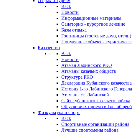
Отдых и туризм
Back
Новости
Информационные материалы
Санаторно - курортное лечение
Базы отдыха
Гостиницы (гостевые дома, отели)
Популярные объекты туристическо
Казачество
Back
Новости
Атаман Лабинского РКО
Атаманы казачьих обществ
Структура РКО
Декларация Кубанского казачества
История 1-го Лабинского Генерала
Атаманы ст. Лабинской
Cайт кубанского казачьего войска
Об условиях приема в Гос. общео
Физкультура и спорт
Back
Спортивные организации района
Лучшие спортсмены района