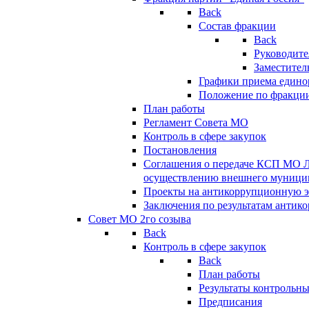
Back
Состав фракции
Back
Руководите
Заместител
Графики приема едино
Положение по фракци
План работы
Регламент Совета МО
Контроль в сфере закупок
Постановления
Соглашения о передаче КСП МО 
осуществлению внешнего муницип
Проекты на антикоррупционную э
Заключения по результатам антик
Совет МО 2го созыва
Back
Контроль в сфере закупок
Back
План работы
Результаты контрольн
Предписания