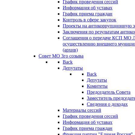
График проведения сессий
Информация об уставах
График приема граждан
Контроль в сфере закупок
Проекты на антикоррупционную э
Заключения по результатам антик
Соглашения о передаче КСП МО 
осуществлению внешнего муницип
(архив)
Совет МО 3го созыва
Back
Депутаты
Back
Депутаты
Комитеты
Председатель Совета
Заместитель председат
Сведения о доходах
Материалы сессий
График проведения сессий
Информация об уставах
График приема граждан
Фракция партии "Единая Россия"