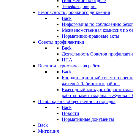
Положение об отделе
Телефон доверия
Безопасность дорожного движения
Back
Информация по соблюдению безо
Межведомственная комиссия по б
Нормативно-правовые акты
Советы профилактики
Back
Деятельность Советов профилакт
НПА
Военно-патриотическая работа
Back
Координационный совет по военн
жителей Лабинского района
Ежегодный конкурс оборонно-мас
работы памяти маршала Жукова Г.
Штаб охраны общественного порядка
Back
Новости
Нормативные документы
Back
Миграция