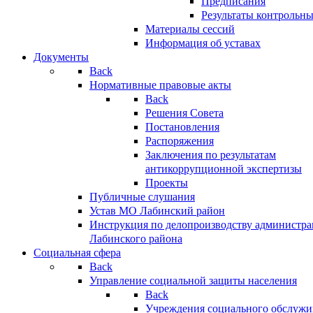
Предписания
Результаты контрольн
Материалы сессий
Информация об уставах
Документы
Back
Нормативные правовые акты
Back
Решения Совета
Постановления
Распоряжения
Заключения по результатам
антикоррупционной экспертизы
Проекты
Публичные слушания
Устав МО Лабинский район
Инструкция по делопроизводству администр
Лабинского района
Социальная сфера
Back
Управление социальной защиты населения
Back
Учреждения социального обслужи