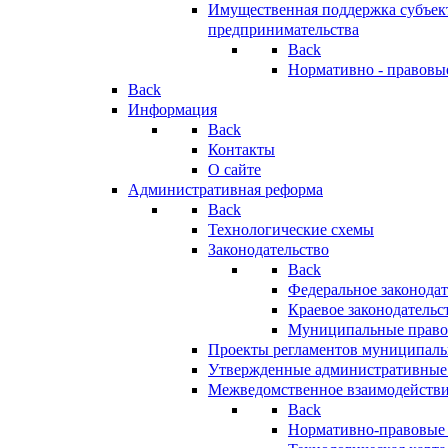
Имущественная поддержка субъект
предпринимательства
Back
Нормативно - правовы
Back
Информация
Back
Контакты
О сайте
Административная реформа
Back
Технологические схемы
Законодательство
Back
Федеральное законодат
Краевое законодательс
Муниципальные право
Проекты регламентов муниципаль
Утвержденные административные
Межведомственное взаимодейств
Back
Нормативно-правовые