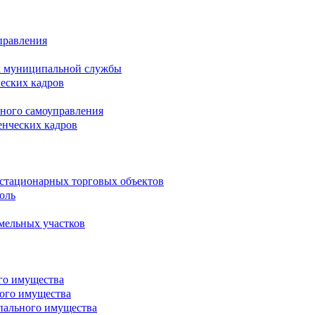
правления
х муниципальной службы
ческих кадров
тного самоуправления
енческих кадров
естационарных торговых объектов
оль
мельных участков
го имущества
ого имущества
пального имущества