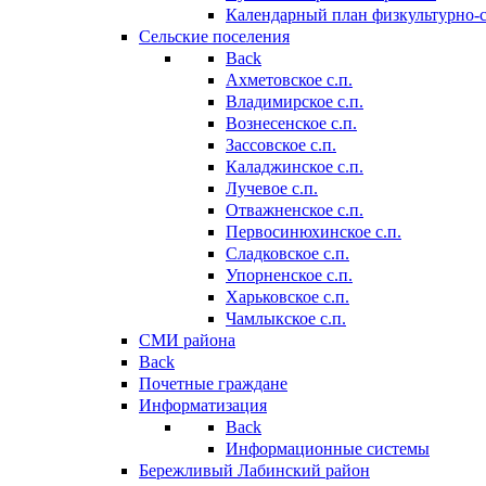
Календарный план физкультурно-
Сельские поселения
Back
Ахметовское с.п.
Владимирское с.п.
Вознесенское с.п.
Зассовское с.п.
Каладжинское с.п.
Лучевое с.п.
Отважненское с.п.
Первосинюхинское с.п.
Сладковское с.п.
Упорненское с.п.
Харьковское с.п.
Чамлыкское с.п.
СМИ района
Back
Почетные граждане
Информатизация
Back
Информационные системы
Бережливый Лабинский район