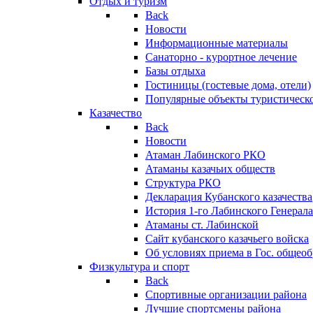
Отдых и туризм
Back
Новости
Информационные материалы
Санаторно - курортное лечение
Базы отдыха
Гостиницы (гостевые дома, отели)
Популярные объекты туристическо
Казачество
Back
Новости
Атаман Лабинского РКО
Атаманы казачьих обществ
Структура РКО
Декларация Кубанского казачества
История 1-го Лабинского Генерала
Атаманы ст. Лабинской
Cайт кубанского казачьего войска
Об условиях приема в Гос. общео
Физкультура и спорт
Back
Спортивные организации района
Лучшие спортсмены района