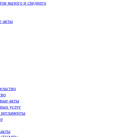
ов малого и среднего
е акты
ельство
тво
вые акты
ных услуг
 регламенты
ие
 акты