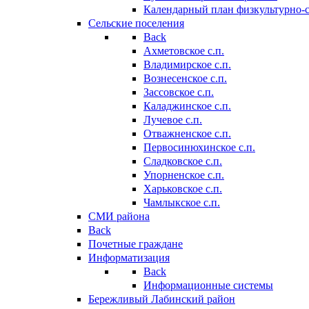
Календарный план физкультурно-
Сельские поселения
Back
Ахметовское с.п.
Владимирское с.п.
Вознесенское с.п.
Зассовское с.п.
Каладжинское с.п.
Лучевое с.п.
Отважненское с.п.
Первосинюхинское с.п.
Сладковское с.п.
Упорненское с.п.
Харьковское с.п.
Чамлыкское с.п.
СМИ района
Back
Почетные граждане
Информатизация
Back
Информационные системы
Бережливый Лабинский район