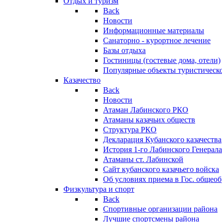
Отдых и туризм
Back
Новости
Информационные материалы
Санаторно - курортное лечение
Базы отдыха
Гостиницы (гостевые дома, отели)
Популярные объекты туристическо
Казачество
Back
Новости
Атаман Лабинского РКО
Атаманы казачьих обществ
Структура РКО
Декларация Кубанского казачества
История 1-го Лабинского Генерала
Атаманы ст. Лабинской
Cайт кубанского казачьего войска
Об условиях приема в Гос. общео
Физкультура и спорт
Back
Спортивные организации района
Лучшие спортсмены района