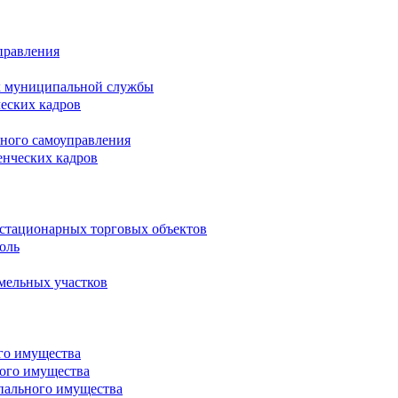
правления
х муниципальной службы
ческих кадров
тного самоуправления
енческих кадров
естационарных торговых объектов
оль
мельных участков
го имущества
ого имущества
пального имущества