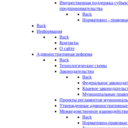
Имущественная поддержка субъект
предпринимательства
Back
Нормативно - правовы
Back
Информация
Back
Контакты
О сайте
Административная реформа
Back
Технологические схемы
Законодательство
Back
Федеральное законодат
Краевое законодательс
Муниципальные право
Проекты регламентов муниципаль
Утвержденные административные
Межведомственное взаимодейств
Back
Нормативно-правовые