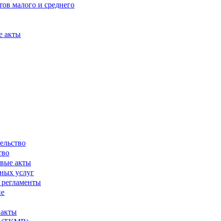
ов малого и среднего
е акты
ельство
тво
вые акты
ных услуг
 регламенты
ие
 акты