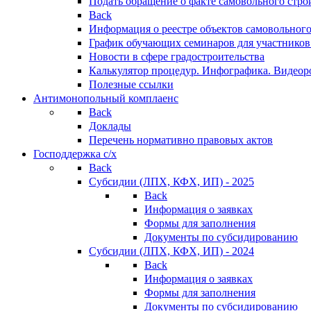
Подать обращение о факте самовольного стро
Back
Информация о реестре объектов самовольного
График обучающих семинаров для участников
Новости в сфере градостроительства
Калькулятор процедур. Инфографика. Видеор
Полезные ссылки
Антимонопольный комплаенс
Back
Доклады
Перечень нормативно правовых актов
Господдержка с/х
Back
Субсидии (ЛПХ, КФХ, ИП) - 2025
Back
Информация о заявках
Формы для заполнения
Документы по субсидированию
Субсидии (ЛПХ, КФХ, ИП) - 2024
Back
Информация о заявках
Формы для заполнения
Документы по субсидированию