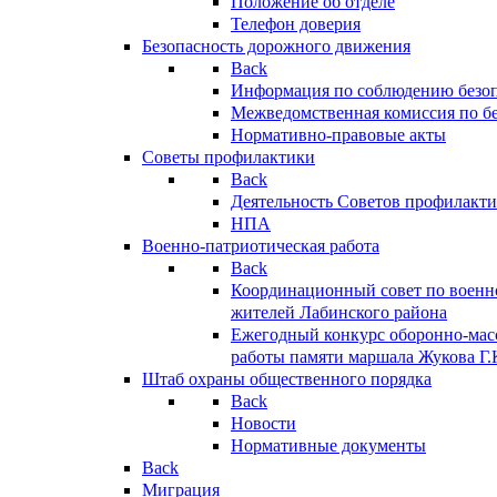
Положение об отделе
Телефон доверия
Безопасность дорожного движения
Back
Информация по соблюдению безо
Межведомственная комиссия по б
Нормативно-правовые акты
Советы профилактики
Back
Деятельность Советов профилакт
НПА
Военно-патриотическая работа
Back
Координационный совет по военн
жителей Лабинского района
Ежегодный конкурс оборонно-мас
работы памяти маршала Жукова Г.
Штаб охраны общественного порядка
Back
Новости
Нормативные документы
Back
Миграция