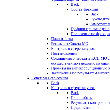
Back
Состав фракции
Back
Руководите
Заместител
Графики приема едино
Положение по фракци
План работы
Регламент Совета МО
Контроль в сфере закупок
Постановления
Соглашения о передаче КСП МО 
осуществлению внешнего муницип
Проекты на антикоррупционную э
Заключения по результатам антик
Совет МО 2го созыва
Back
Контроль в сфере закупок
Back
План работы
Результаты контрольн
Предписания