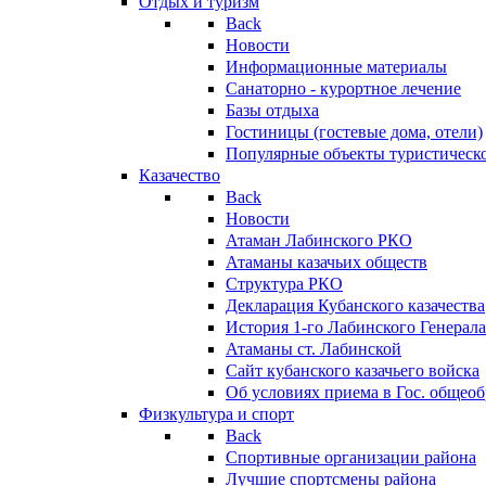
Отдых и туризм
Back
Новости
Информационные материалы
Санаторно - курортное лечение
Базы отдыха
Гостиницы (гостевые дома, отели)
Популярные объекты туристическо
Казачество
Back
Новости
Атаман Лабинского РКО
Атаманы казачьих обществ
Структура РКО
Декларация Кубанского казачества
История 1-го Лабинского Генерала
Атаманы ст. Лабинской
Cайт кубанского казачьего войска
Об условиях приема в Гос. общео
Физкультура и спорт
Back
Спортивные организации района
Лучшие спортсмены района