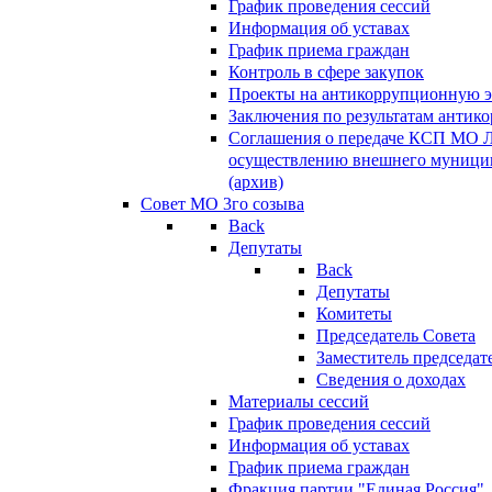
График проведения сессий
Информация об уставах
График приема граждан
Контроль в сфере закупок
Проекты на антикоррупционную э
Заключения по результатам антик
Соглашения о передаче КСП МО 
осуществлению внешнего муницип
(архив)
Совет МО 3го созыва
Back
Депутаты
Back
Депутаты
Комитеты
Председатель Совета
Заместитель председат
Сведения о доходах
Материалы сессий
График проведения сессий
Информация об уставах
График приема граждан
Фракция партии "Единая Россия"