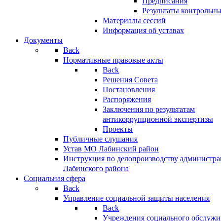
Предписания
Результаты контрольн
Материалы сессий
Информация об уставах
Документы
Back
Нормативные правовые акты
Back
Решения Совета
Постановления
Распоряжения
Заключения по результатам
антикоррупционной экспертизы
Проекты
Публичные слушания
Устав МО Лабинский район
Инструкция по делопроизводству администр
Лабинского района
Социальная сфера
Back
Управление социальной защиты населения
Back
Учреждения социального обслужи