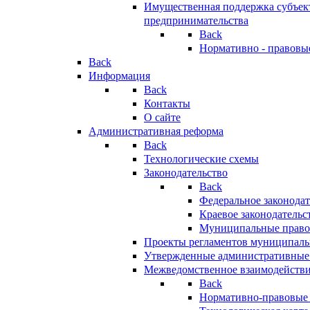
Имущественная поддержка субъект
предпринимательства
Back
Нормативно - правовы
Back
Информация
Back
Контакты
О сайте
Административная реформа
Back
Технологические схемы
Законодательство
Back
Федеральное законодат
Краевое законодательс
Муниципальные право
Проекты регламентов муниципаль
Утвержденные административные
Межведомственное взаимодейств
Back
Нормативно-правовые