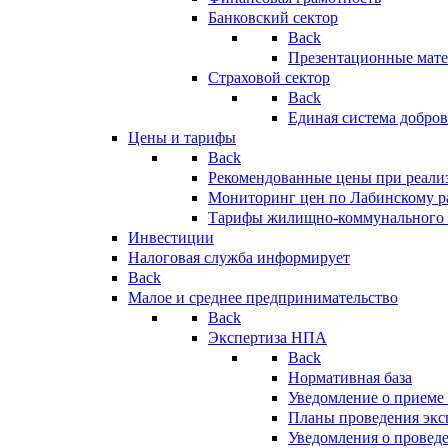
Банковский сектор
Back
Презентационные мате
Страховой сектор
Back
Единая система добро
Цены и тарифы
Back
Рекомендованные цены при реализ
Мониторинг цен по Лабинскому р
Тарифы жилищно-коммунального 
Инвестиции
Налоговая служба информирует
Back
Малое и среднее предпринимательство
Back
Экспертиза НПА
Back
Нормативная база
Уведомление о приеме
Планы проведения эк
Уведомления о провед