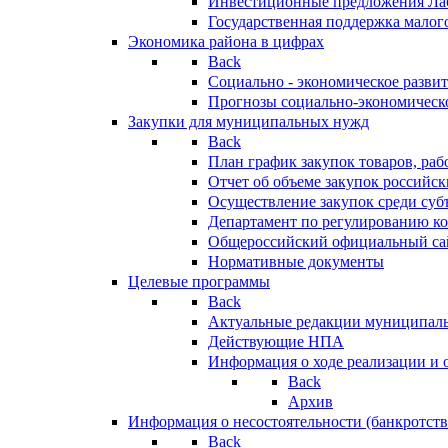
Инвестиционные предложения Ла
Государственная поддержка мало
Экономика района в цифрах
Back
Социально - экономическое разви
Прогнозы социально-экономическо
Закупки для муниципальных нужд
Back
План график закупок товаров, ра
Отчет об объеме закупок российск
Осуществление закупок среди с
Департамент по регулированию ко
Общероссийский официальный сайт
Нормативные документы
Целевые программы
Back
Актуальные редакции муниципал
Действующие НПА
Информация о ходе реализации и
Back
Архив
Информация о несостоятельности (банкротств
Back