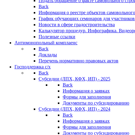
Подать обращение о факте самовольного стро
Back
Информация о реестре объектов самовольного
График обучающих семинаров для участников
Новости в сфере градостроительства
Калькулятор процедур. Инфографика. Видеор
Полезные ссылки
Антимонопольный комплаенс
Back
Доклады
Перечень нормативно правовых актов
Господдержка с/х
Back
Субсидии (ЛПХ, КФХ, ИП) - 2025
Back
Информация о заявках
Формы для заполнения
Документы по субсидированию
Субсидии (ЛПХ, КФХ, ИП) - 2024
Back
Информация о заявках
Формы для заполнения
Документы по субсидированию