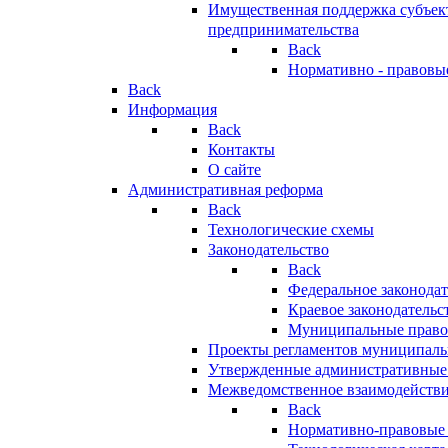
Имущественная поддержка субъект
предпринимательства
Back
Нормативно - правовы
Back
Информация
Back
Контакты
О сайте
Административная реформа
Back
Технологические схемы
Законодательство
Back
Федеральное законодат
Краевое законодательс
Муниципальные право
Проекты регламентов муниципаль
Утвержденные административные
Межведомственное взаимодейств
Back
Нормативно-правовые