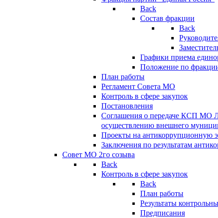
Back
Состав фракции
Back
Руководите
Заместител
Графики приема едино
Положение по фракци
План работы
Регламент Совета МО
Контроль в сфере закупок
Постановления
Соглашения о передаче КСП МО 
осуществлению внешнего муницип
Проекты на антикоррупционную э
Заключения по результатам антик
Совет МО 2го созыва
Back
Контроль в сфере закупок
Back
План работы
Результаты контрольн
Предписания