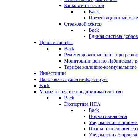
Банковский сектор
Back
Презентационные мате
Страховой сектор
Back
Единая система добро
Цены и тарифы
Back
Рекомендованные цены при реализ
Мониторинг цен по Лабинскому р
Тарифы жилищно-коммунального 
Инвестиции
Налоговая служба информирует
Back
Малое и среднее предпринимательство
Back
Экспертиза НПА
Back
Нормативная база
Уведомление о приеме
Планы проведения эк
Уведомления о провед