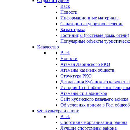
Отдых и туризм
Back
Новости
Информационные материалы
Санаторно - курортное лечение
Базы отдыха
Гостиницы (гостевые дома, отели)
Популярные объекты туристическо
Казачество
Back
Новости
Атаман Лабинского РКО
Атаманы казачьих обществ
Структура РКО
Декларация Кубанского казачества
История 1-го Лабинского Генерала
Атаманы ст. Лабинской
Cайт кубанского казачьего войска
Об условиях приема в Гос. общео
Физкультура и спорт
Back
Спортивные организации района
Лучшие спортсмены района