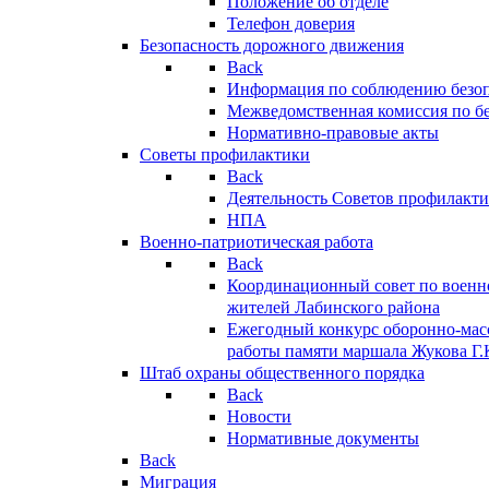
Положение об отделе
Телефон доверия
Безопасность дорожного движения
Back
Информация по соблюдению безо
Межведомственная комиссия по б
Нормативно-правовые акты
Советы профилактики
Back
Деятельность Советов профилакт
НПА
Военно-патриотическая работа
Back
Координационный совет по военн
жителей Лабинского района
Ежегодный конкурс оборонно-мас
работы памяти маршала Жукова Г.
Штаб охраны общественного порядка
Back
Новости
Нормативные документы
Back
Миграция