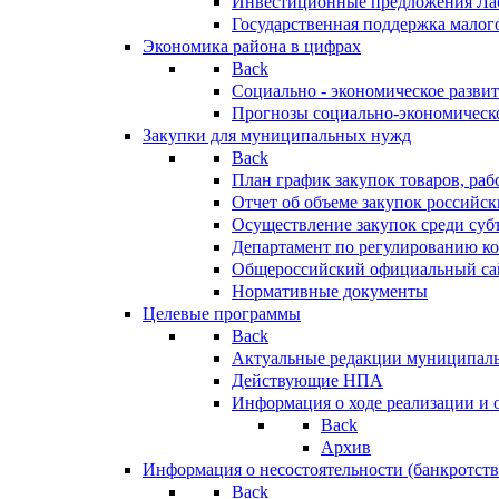
Инвестиционные предложения Ла
Государственная поддержка мало
Экономика района в цифрах
Back
Социально - экономическое разви
Прогнозы социально-экономическо
Закупки для муниципальных нужд
Back
План график закупок товаров, ра
Отчет об объеме закупок российск
Осуществление закупок среди с
Департамент по регулированию ко
Общероссийский официальный сайт
Нормативные документы
Целевые программы
Back
Актуальные редакции муниципал
Действующие НПА
Информация о ходе реализации и
Back
Архив
Информация о несостоятельности (банкротств
Back