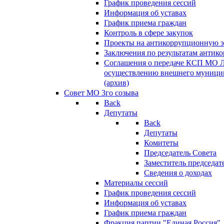
График проведения сессий
Информация об уставах
График приема граждан
Контроль в сфере закупок
Проекты на антикоррупционную э
Заключения по результатам антик
Соглашения о передаче КСП МО 
осуществлению внешнего муницип
(архив)
Совет МО 3го созыва
Back
Депутаты
Back
Депутаты
Комитеты
Председатель Совета
Заместитель председат
Сведения о доходах
Материалы сессий
График проведения сессий
Информация об уставах
График приема граждан
Фракция партии "Единая Россия"