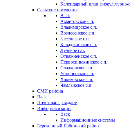
Календарный план физкультурно-
Сельские поселения
Back
Ахметовское с.п.
Владимирское с.п.
Вознесенское с.п.
Зассовское с.п.
Каладжинское с.п.
Лучевое с.п.
Отважненское с.п.
Первосинюхинское с.п.
Сладковское с.п.
Упорненское с.п.
Харьковское с.п.
Чамлыкское с.п.
СМИ района
Back
Почетные граждане
Информатизация
Back
Информационные системы
Бережливый Лабинский район