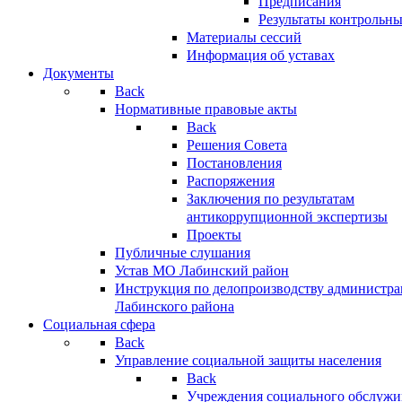
Предписания
Результаты контрольн
Материалы сессий
Информация об уставах
Документы
Back
Нормативные правовые акты
Back
Решения Совета
Постановления
Распоряжения
Заключения по результатам
антикоррупционной экспертизы
Проекты
Публичные слушания
Устав МО Лабинский район
Инструкция по делопроизводству администр
Лабинского района
Социальная сфера
Back
Управление социальной защиты населения
Back
Учреждения социального обслужи