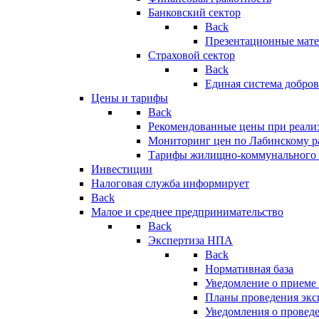
Банковский сектор
Back
Презентационные мате
Страховой сектор
Back
Единая система добро
Цены и тарифы
Back
Рекомендованные цены при реализ
Мониторинг цен по Лабинскому р
Тарифы жилищно-коммунального 
Инвестиции
Налоговая служба информирует
Back
Малое и среднее предпринимательство
Back
Экспертиза НПА
Back
Нормативная база
Уведомление о приеме
Планы проведения эк
Уведомления о провед