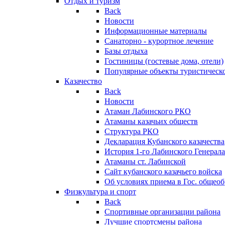
Отдых и туризм
Back
Новости
Информационные материалы
Санаторно - курортное лечение
Базы отдыха
Гостиницы (гостевые дома, отели)
Популярные объекты туристическо
Казачество
Back
Новости
Атаман Лабинского РКО
Атаманы казачьих обществ
Структура РКО
Декларация Кубанского казачества
История 1-го Лабинского Генерала
Атаманы ст. Лабинской
Cайт кубанского казачьего войска
Об условиях приема в Гос. общео
Физкультура и спорт
Back
Спортивные организации района
Лучшие спортсмены района