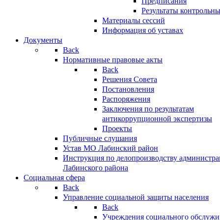
Предписания
Результаты контрольн
Материалы сессий
Информация об уставах
Документы
Back
Нормативные правовые акты
Back
Решения Совета
Постановления
Распоряжения
Заключения по результатам
антикоррупционной экспертизы
Проекты
Публичные слушания
Устав МО Лабинский район
Инструкция по делопроизводству администр
Лабинского района
Социальная сфера
Back
Управление социальной защиты населения
Back
Учреждения социального обслужи