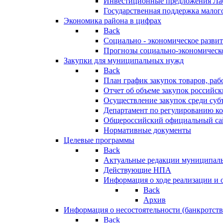
Инвестиционные предложения Ла
Государственная поддержка мало
Экономика района в цифрах
Back
Социально - экономическое разви
Прогнозы социально-экономическо
Закупки для муниципальных нужд
Back
План график закупок товаров, ра
Отчет об объеме закупок российск
Осуществление закупок среди с
Департамент по регулированию ко
Общероссийский официальный сайт
Нормативные документы
Целевые программы
Back
Актуальные редакции муниципал
Действующие НПА
Информация о ходе реализации и
Back
Архив
Информация о несостоятельности (банкротств
Back