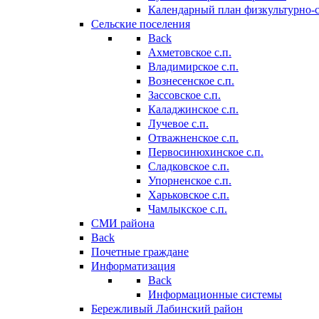
Календарный план физкультурно-
Сельские поселения
Back
Ахметовское с.п.
Владимирское с.п.
Вознесенское с.п.
Зассовское с.п.
Каладжинское с.п.
Лучевое с.п.
Отважненское с.п.
Первосинюхинское с.п.
Сладковское с.п.
Упорненское с.п.
Харьковское с.п.
Чамлыкское с.п.
СМИ района
Back
Почетные граждане
Информатизация
Back
Информационные системы
Бережливый Лабинский район