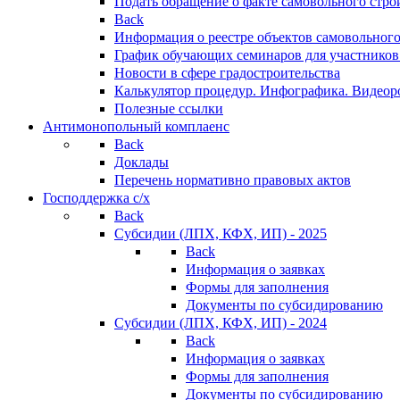
Подать обращение о факте самовольного стро
Back
Информация о реестре объектов самовольного
График обучающих семинаров для участников
Новости в сфере градостроительства
Калькулятор процедур. Инфографика. Видеор
Полезные ссылки
Антимонопольный комплаенс
Back
Доклады
Перечень нормативно правовых актов
Господдержка с/х
Back
Субсидии (ЛПХ, КФХ, ИП) - 2025
Back
Информация о заявках
Формы для заполнения
Документы по субсидированию
Субсидии (ЛПХ, КФХ, ИП) - 2024
Back
Информация о заявках
Формы для заполнения
Документы по субсидированию