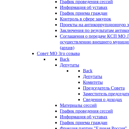
График проведения сессий
Информация об уставах
График приема граждан
Контроль в сфере закупок
Проекты на антикоррупционную э
Заключения по результатам антик
Соглашения о передаче КСП МО 
осуществлению внешнего муницип
(архив)
Совет МО 3го созыва
Back
Депутаты
Back
Депутаты
Комитеты
Председатель Совета
Заместитель председат
Сведения о доходах
Материалы сессий
График проведения сессий
Информация об уставах
График приема граждан
Фракция партии "Единая Россия"