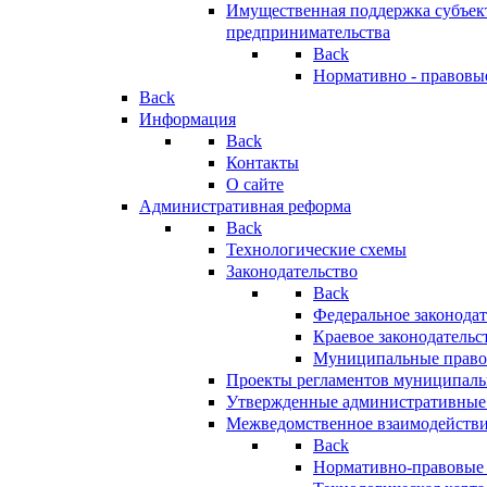
Имущественная поддержка субъект
предпринимательства
Back
Нормативно - правовы
Back
Информация
Back
Контакты
О сайте
Административная реформа
Back
Технологические схемы
Законодательство
Back
Федеральное законодат
Краевое законодательс
Муниципальные право
Проекты регламентов муниципаль
Утвержденные административные
Межведомственное взаимодейств
Back
Нормативно-правовые