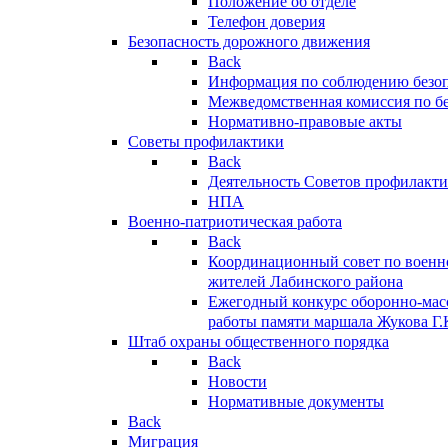
Положение об отделе
Телефон доверия
Безопасность дорожного движения
Back
Информация по соблюдению безо
Межведомственная комиссия по б
Нормативно-правовые акты
Советы профилактики
Back
Деятельность Советов профилакт
НПА
Военно-патриотическая работа
Back
Координационный совет по военн
жителей Лабинского района
Ежегодный конкурс оборонно-мас
работы памяти маршала Жукова Г.
Штаб охраны общественного порядка
Back
Новости
Нормативные документы
Back
Миграция