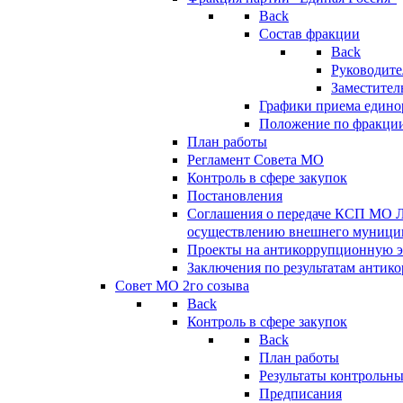
Back
Состав фракции
Back
Руководите
Заместител
Графики приема едино
Положение по фракци
План работы
Регламент Совета МО
Контроль в сфере закупок
Постановления
Соглашения о передаче КСП МО 
осуществлению внешнего муницип
Проекты на антикоррупционную э
Заключения по результатам антик
Совет МО 2го созыва
Back
Контроль в сфере закупок
Back
План работы
Результаты контрольн
Предписания