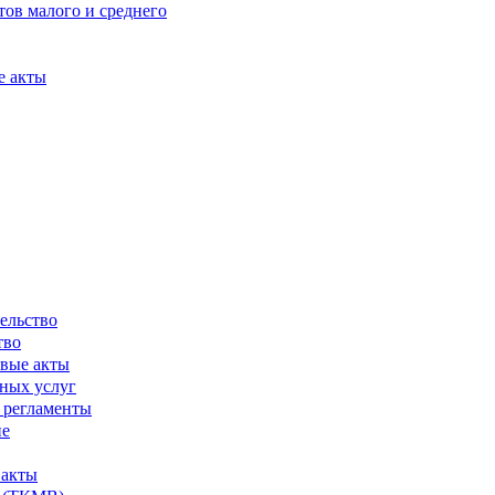
ов малого и среднего
е акты
ельство
тво
вые акты
ных услуг
 регламенты
ие
 акты