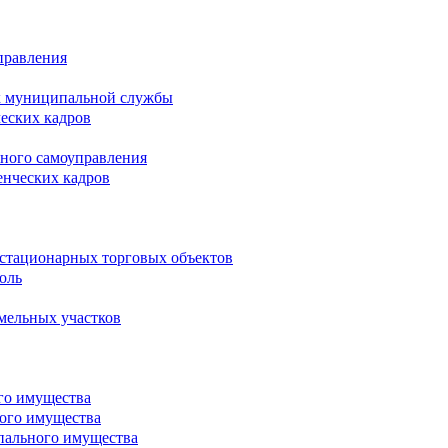
правления
х муниципальной службы
ческих кадров
тного самоуправления
енческих кадров
естационарных торговых объектов
оль
мельных участков
го имущества
ого имущества
пального имущества