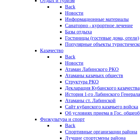
Отдых и туризм
Back
Новости
Информационные материалы
Санаторно - курортное лечение
Базы отдыха
Гостиницы (гостевые дома, отели)
Популярные объекты туристическо
Казачество
Back
Новости
Атаман Лабинского РКО
Атаманы казачьих обществ
Структура РКО
Декларация Кубанского казачества
История 1-го Лабинского Генерала
Атаманы ст. Лабинской
Cайт кубанского казачьего войска
Об условиях приема в Гос. общео
Физкультура и спорт
Back
Спортивные организации района
Лучшие спортсмены района