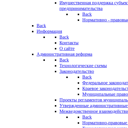
Имущественная поддержка субъект
предпринимательства
Back
Нормативно - правовы
Back
Информация
Back
Контакты
О сайте
Административная реформа
Back
Технологические схемы
Законодательство
Back
Федеральное законодат
Краевое законодательс
Муниципальные право
Проекты регламентов муниципаль
Утвержденные административные
Межведомственное взаимодейств
Back
Нормативно-правовые