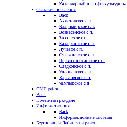
Календарный план физкультурно-
Сельские поселения
Back
Ахметовское с.п.
Владимирское с.п.
Вознесенское с.п.
Зассовское с.п.
Каладжинское с.п.
Лучевое с.п.
Отважненское с.п.
Первосинюхинское с.п.
Сладковское с.п.
Упорненское с.п.
Харьковское с.п.
Чамлыкское с.п.
СМИ района
Back
Почетные граждане
Информатизация
Back
Информационные системы
Бережливый Лабинский район