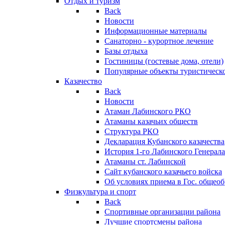
Отдых и туризм
Back
Новости
Информационные материалы
Санаторно - курортное лечение
Базы отдыха
Гостиницы (гостевые дома, отели)
Популярные объекты туристическо
Казачество
Back
Новости
Атаман Лабинского РКО
Атаманы казачьих обществ
Структура РКО
Декларация Кубанского казачества
История 1-го Лабинского Генерала
Атаманы ст. Лабинской
Cайт кубанского казачьего войска
Об условиях приема в Гос. общео
Физкультура и спорт
Back
Спортивные организации района
Лучшие спортсмены района