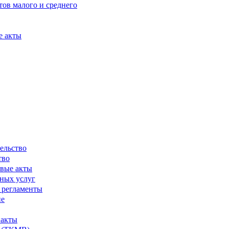
ов малого и среднего
е акты
ельство
тво
вые акты
ных услуг
 регламенты
ие
 акты