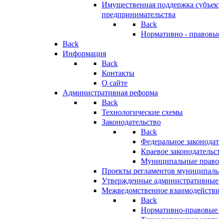
Имущественная поддержка субъект
предпринимательства
Back
Нормативно - правовы
Back
Информация
Back
Контакты
О сайте
Административная реформа
Back
Технологические схемы
Законодательство
Back
Федеральное законодат
Краевое законодательс
Муниципальные право
Проекты регламентов муниципаль
Утвержденные административные
Межведомственное взаимодейств
Back
Нормативно-правовые