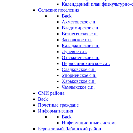
Календарный план физкультурно-
Сельские поселения
Back
Ахметовское с.п.
Владимирское с.п.
Вознесенское с.п.
Зассовское с.п.
Каладжинское с.п.
Лучевое с.п.
Отважненское с.п.
Первосинюхинское с.п.
Сладковское с.п.
Упорненское с.п.
Харьковское с.п.
Чамлыкское с.п.
СМИ района
Back
Почетные граждане
Информатизация
Back
Информационные системы
Бережливый Лабинский район