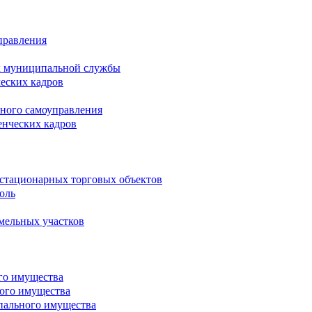
правления
х муниципальной службы
ческих кадров
тного самоуправления
енческих кадров
естационарных торговых объектов
оль
мельных участков
го имущества
ого имущества
пального имущества