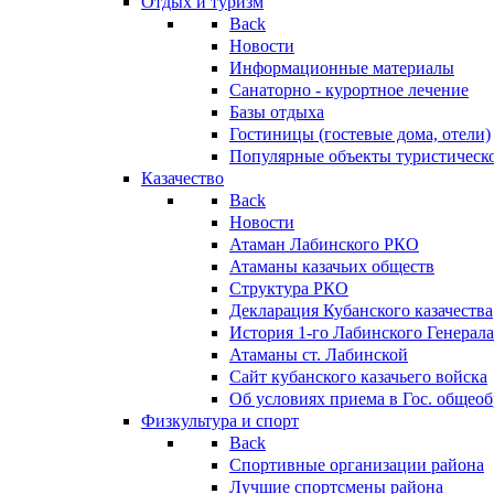
Отдых и туризм
Back
Новости
Информационные материалы
Санаторно - курортное лечение
Базы отдыха
Гостиницы (гостевые дома, отели)
Популярные объекты туристическо
Казачество
Back
Новости
Атаман Лабинского РКО
Атаманы казачьих обществ
Структура РКО
Декларация Кубанского казачества
История 1-го Лабинского Генерала
Атаманы ст. Лабинской
Cайт кубанского казачьего войска
Об условиях приема в Гос. общео
Физкультура и спорт
Back
Спортивные организации района
Лучшие спортсмены района