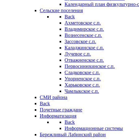
Календарный план физкультурно-
Сельские поселения
Back
Ахметовское с.п.
Владимирское с.п.
Вознесенское с.п.
Зассовское с.п.
Каладжинское с.п.
Лучевое с.п.
Отважненское с.п.
Первосинюхинское с.п.
Сладковское с.п.
Упорненское с.п.
Харьковское с.п.
Чамлыкское с.п.
СМИ района
Back
Почетные граждане
Информатизация
Back
Информационные системы
Бережливый Лабинский район