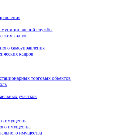
правления
х муниципальной службы
ческих кадров
тного самоуправления
енческих кадров
естационарных торговых объектов
оль
мельных участков
го имущества
ого имущества
пального имущества