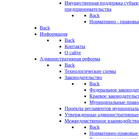
Имущественная поддержка субъект
предпринимательства
Back
Нормативно - правовы
Back
Информация
Back
Контакты
О сайте
Административная реформа
Back
Технологические схемы
Законодательство
Back
Федеральное законодат
Краевое законодательс
Муниципальные право
Проекты регламентов муниципаль
Утвержденные административные
Межведомственное взаимодейств
Back
Нормативно-правовые