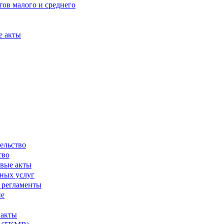
ов малого и среднего
е акты
ельство
тво
вые акты
ных услуг
 регламенты
ие
 акты