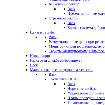
Банковский сектор
Back
Презентационные мате
Страховой сектор
Back
Единая система добро
Цены и тарифы
Back
Рекомендованные цены при реализ
Мониторинг цен по Лабинскому р
Тарифы жилищно-коммунального 
Инвестиции
Налоговая служба информирует
Back
Малое и среднее предпринимательство
Back
Экспертиза НПА
Back
Нормативная база
Уведомление о приеме
Планы проведения эк
Уведомления о провед