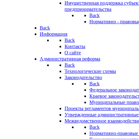
Имущественная поддержка субъект
предпринимательства
Back
Нормативно - правовы
Back
Информация
Back
Контакты
О сайте
Административная реформа
Back
Технологические схемы
Законодательство
Back
Федеральное законодат
Краевое законодательс
Муниципальные право
Проекты регламентов муниципаль
Утвержденные административные
Межведомственное взаимодейств
Back
Нормативно-правовые