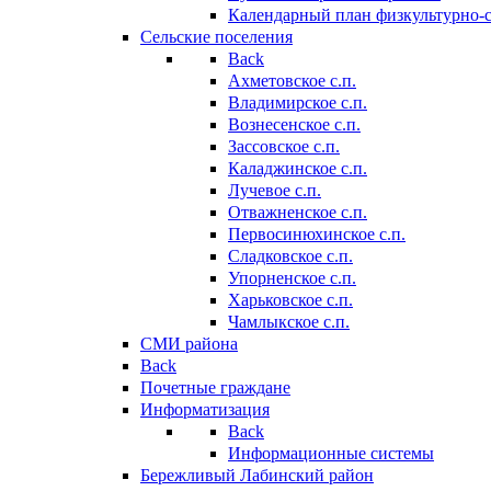
Календарный план физкультурно-
Сельские поселения
Back
Ахметовское с.п.
Владимирское с.п.
Вознесенское с.п.
Зассовское с.п.
Каладжинское с.п.
Лучевое с.п.
Отважненское с.п.
Первосинюхинское с.п.
Сладковское с.п.
Упорненское с.п.
Харьковское с.п.
Чамлыкское с.п.
СМИ района
Back
Почетные граждане
Информатизация
Back
Информационные системы
Бережливый Лабинский район