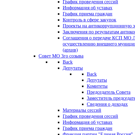
График проведения сессий
Информация об уставах
График приема граждан
Контроль в сфере закупок
Проекты на антикоррупционную э
Заключения по результатам антик
Соглашения о передаче КСП МО 
осуществлению внешнего муницип
(архив)
Совет МО 3го созыва
Back
Депутаты
Back
Депутаты
Комитеты
Председатель Совета
Заместитель председат
Сведения о доходах
Материалы сессий
График проведения сессий
Информация об уставах
График приема граждан
Фракция партии "Единая Россия"