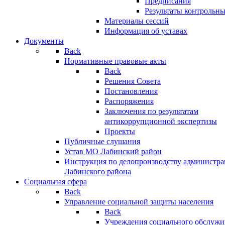
Предписания
Результаты контрольн
Материалы сессий
Информация об уставах
Документы
Back
Нормативные правовые акты
Back
Решения Совета
Постановления
Распоряжения
Заключения по результатам
антикоррупционной экспертизы
Проекты
Публичные слушания
Устав МО Лабинский район
Инструкция по делопроизводству администр
Лабинского района
Социальная сфера
Back
Управление социальной защиты населения
Back
Учреждения социального обслужи