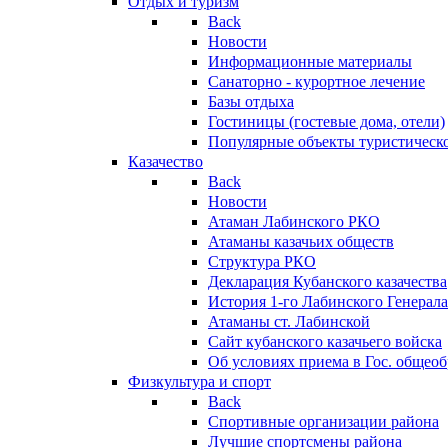
Отдых и туризм
Back
Новости
Информационные материалы
Санаторно - курортное лечение
Базы отдыха
Гостиницы (гостевые дома, отели)
Популярные объекты туристическо
Казачество
Back
Новости
Атаман Лабинского РКО
Атаманы казачьих обществ
Структура РКО
Декларация Кубанского казачества
История 1-го Лабинского Генерала
Атаманы ст. Лабинской
Cайт кубанского казачьего войска
Об условиях приема в Гос. общео
Физкультура и спорт
Back
Спортивные организации района
Лучшие спортсмены района