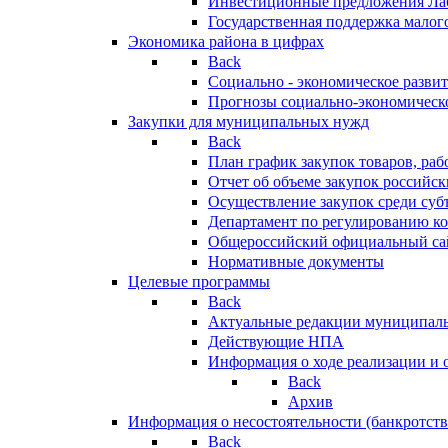
Инвестиционные предложения Ла
Государственная поддержка мало
Экономика района в цифрах
Back
Социально - экономическое разви
Прогнозы социально-экономическо
Закупки для муниципальных нужд
Back
План график закупок товаров, ра
Отчет об объеме закупок российск
Осуществление закупок среди с
Департамент по регулированию ко
Общероссийский официальный сайт
Нормативные документы
Целевые программы
Back
Актуальные редакции муниципал
Действующие НПА
Информация о ходе реализации и
Back
Архив
Информация о несостоятельности (банкротств
Back