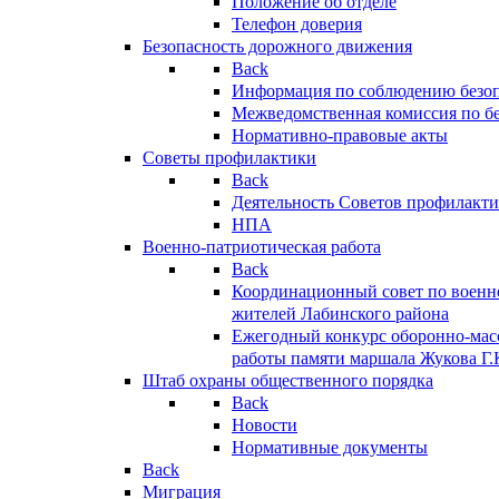
Положение об отделе
Телефон доверия
Безопасность дорожного движения
Back
Информация по соблюдению безо
Межведомственная комиссия по б
Нормативно-правовые акты
Советы профилактики
Back
Деятельность Советов профилакт
НПА
Военно-патриотическая работа
Back
Координационный совет по военн
жителей Лабинского района
Ежегодный конкурс оборонно-мас
работы памяти маршала Жукова Г.
Штаб охраны общественного порядка
Back
Новости
Нормативные документы
Back
Миграция