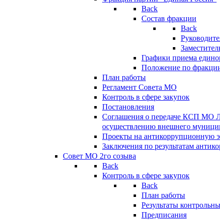
Back
Состав фракции
Back
Руководите
Заместител
Графики приема едино
Положение по фракци
План работы
Регламент Совета МО
Контроль в сфере закупок
Постановления
Соглашения о передаче КСП МО 
осуществлению внешнего муницип
Проекты на антикоррупционную э
Заключения по результатам антик
Совет МО 2го созыва
Back
Контроль в сфере закупок
Back
План работы
Результаты контрольн
Предписания