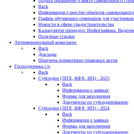
Подать обращение о факте самовольного стро
Back
Информация о реестре объектов самовольного
График обучающих семинаров для участников
Новости в сфере градостроительства
Калькулятор процедур. Инфографика. Видеор
Полезные ссылки
Антимонопольный комплаенс
Back
Доклады
Перечень нормативно правовых актов
Господдержка с/х
Back
Субсидии (ЛПХ, КФХ, ИП) - 2025
Back
Информация о заявках
Формы для заполнения
Документы по субсидированию
Субсидии (ЛПХ, КФХ, ИП) - 2024
Back
Информация о заявках
Формы для заполнения
Документы по субсидированию