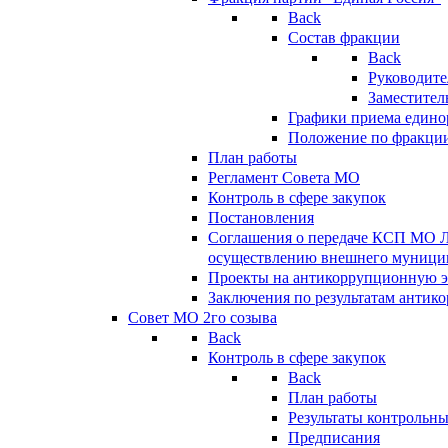
Back
Состав фракции
Back
Руководите
Заместител
Графики приема едино
Положение по фракци
План работы
Регламент Совета МО
Контроль в сфере закупок
Постановления
Соглашения о передаче КСП МО 
осуществлению внешнего муницип
Проекты на антикоррупционную э
Заключения по результатам антик
Совет МО 2го созыва
Back
Контроль в сфере закупок
Back
План работы
Результаты контрольн
Предписания