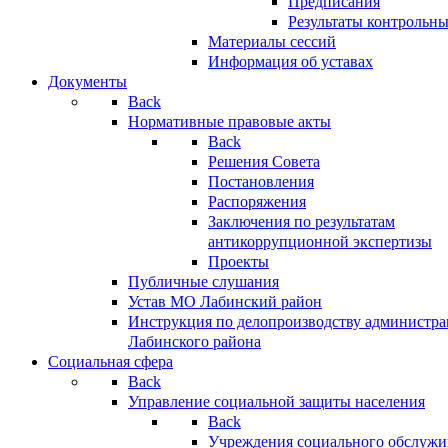
Предписания
Результаты контрольн
Материалы сессий
Информация об уставах
Документы
Back
Нормативные правовые акты
Back
Решения Совета
Постановления
Распоряжения
Заключения по результатам
антикоррупционной экспертизы
Проекты
Публичные слушания
Устав МО Лабинский район
Инструкция по делопроизводству администр
Лабинского района
Социальная сфера
Back
Управление социальной защиты населения
Back
Учреждения социального обслужи