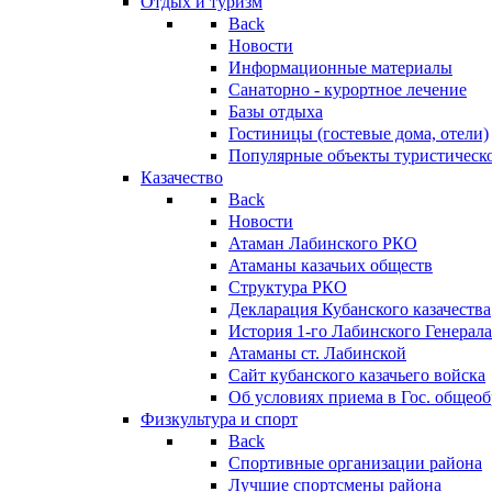
Отдых и туризм
Back
Новости
Информационные материалы
Санаторно - курортное лечение
Базы отдыха
Гостиницы (гостевые дома, отели)
Популярные объекты туристическо
Казачество
Back
Новости
Атаман Лабинского РКО
Атаманы казачьих обществ
Структура РКО
Декларация Кубанского казачества
История 1-го Лабинского Генерала
Атаманы ст. Лабинской
Cайт кубанского казачьего войска
Об условиях приема в Гос. общео
Физкультура и спорт
Back
Спортивные организации района
Лучшие спортсмены района