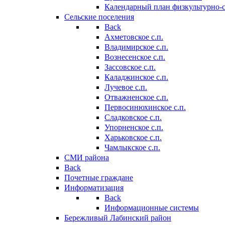
Календарный план физкультурно-
Сельские поселения
Back
Ахметовское с.п.
Владимирское с.п.
Вознесенское с.п.
Зассовское с.п.
Каладжинское с.п.
Лучевое с.п.
Отважненское с.п.
Первосинюхинское с.п.
Сладковское с.п.
Упорненское с.п.
Харьковское с.п.
Чамлыкское с.п.
СМИ района
Back
Почетные граждане
Информатизация
Back
Информационные системы
Бережливый Лабинский район