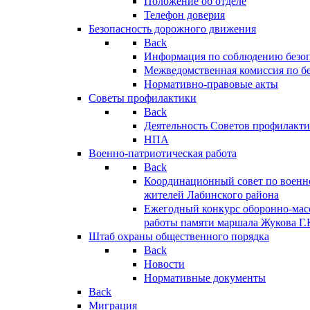
Положение об отделе
Телефон доверия
Безопасность дорожного движения
Back
Информация по соблюдению безо
Межведомственная комиссия по б
Нормативно-правовые акты
Советы профилактики
Back
Деятельность Советов профилакт
НПА
Военно-патриотическая работа
Back
Координационный совет по военн
жителей Лабинского района
Ежегодный конкурс оборонно-мас
работы памяти маршала Жукова Г.
Штаб охраны общественного порядка
Back
Новости
Нормативные документы
Back
Миграция