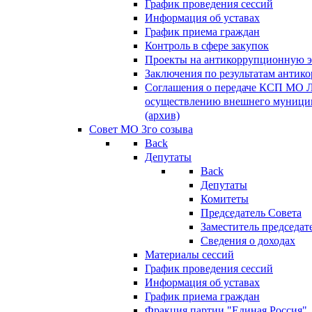
График проведения сессий
Информация об уставах
График приема граждан
Контроль в сфере закупок
Проекты на антикоррупционную э
Заключения по результатам антик
Соглашения о передаче КСП МО 
осуществлению внешнего муницип
(архив)
Совет МО 3го созыва
Back
Депутаты
Back
Депутаты
Комитеты
Председатель Совета
Заместитель председат
Сведения о доходах
Материалы сессий
График проведения сессий
Информация об уставах
График приема граждан
Фракция партии "Единая Россия"