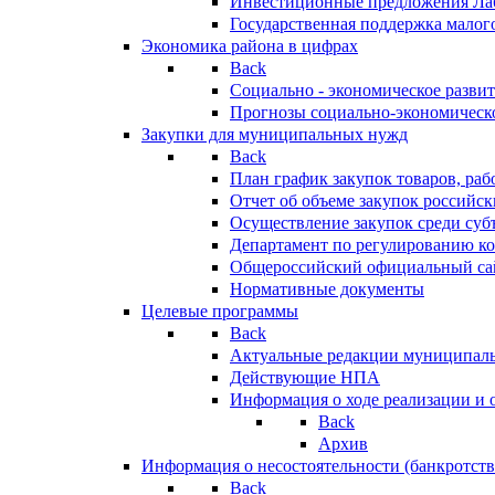
Инвестиционные предложения Ла
Государственная поддержка мало
Экономика района в цифрах
Back
Социально - экономическое разви
Прогнозы социально-экономическо
Закупки для муниципальных нужд
Back
План график закупок товаров, ра
Отчет об объеме закупок российск
Осуществление закупок среди с
Департамент по регулированию ко
Общероссийский официальный сайт
Нормативные документы
Целевые программы
Back
Актуальные редакции муниципал
Действующие НПА
Информация о ходе реализации и
Back
Архив
Информация о несостоятельности (банкротств
Back