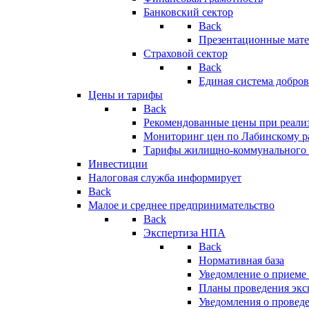
Банковский сектор
Back
Презентационные мате
Страховой сектор
Back
Единая система добро
Цены и тарифы
Back
Рекомендованные цены при реализ
Мониторинг цен по Лабинскому р
Тарифы жилищно-коммунального 
Инвестиции
Налоговая служба информирует
Back
Малое и среднее предпринимательство
Back
Экспертиза НПА
Back
Нормативная база
Уведомление о приеме
Планы проведения эк
Уведомления о провед