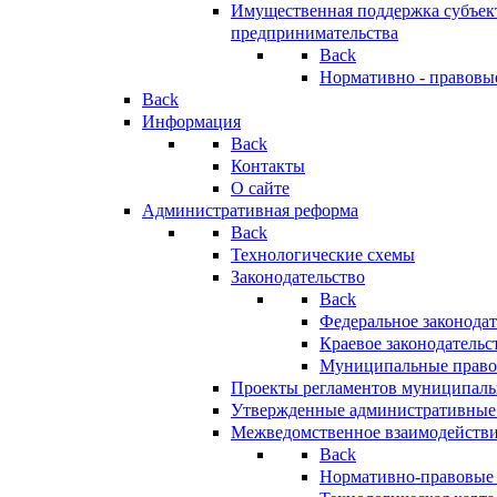
Имущественная поддержка субъект
предпринимательства
Back
Нормативно - правовы
Back
Информация
Back
Контакты
О сайте
Административная реформа
Back
Технологические схемы
Законодательство
Back
Федеральное законодат
Краевое законодательс
Муниципальные право
Проекты регламентов муниципаль
Утвержденные административные
Межведомственное взаимодейств
Back
Нормативно-правовые