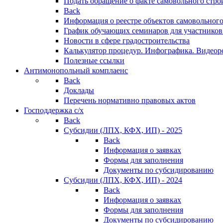
Подать обращение о факте самовольного стро
Back
Информация о реестре объектов самовольного
График обучающих семинаров для участников
Новости в сфере градостроительства
Калькулятор процедур. Инфографика. Видеор
Полезные ссылки
Антимонопольный комплаенс
Back
Доклады
Перечень нормативно правовых актов
Господдержка с/х
Back
Субсидии (ЛПХ, КФХ, ИП) - 2025
Back
Информация о заявках
Формы для заполнения
Документы по субсидированию
Субсидии (ЛПХ, КФХ, ИП) - 2024
Back
Информация о заявках
Формы для заполнения
Документы по субсидированию