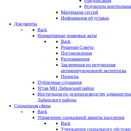
Предписания
Результаты контрольн
Материалы сессий
Информация об уставах
Документы
Back
Нормативные правовые акты
Back
Решения Совета
Постановления
Распоряжения
Заключения по результатам
антикоррупционной экспертизы
Проекты
Публичные слушания
Устав МО Лабинский район
Инструкция по делопроизводству администр
Лабинского района
Социальная сфера
Back
Управление социальной защиты населения
Back
Учреждения социального обслужи