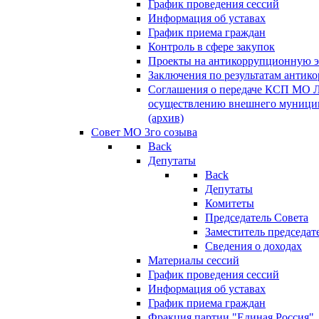
График проведения сессий
Информация об уставах
График приема граждан
Контроль в сфере закупок
Проекты на антикоррупционную э
Заключения по результатам антик
Соглашения о передаче КСП МО 
осуществлению внешнего муницип
(архив)
Совет МО 3го созыва
Back
Депутаты
Back
Депутаты
Комитеты
Председатель Совета
Заместитель председат
Сведения о доходах
Материалы сессий
График проведения сессий
Информация об уставах
График приема граждан
Фракция партии "Единая Россия"