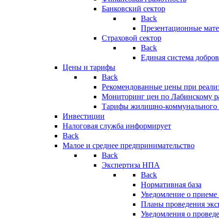
Банковский сектор
Back
Презентационные мате
Страховой сектор
Back
Единая система добро
Цены и тарифы
Back
Рекомендованные цены при реализ
Мониторинг цен по Лабинскому р
Тарифы жилищно-коммунального 
Инвестиции
Налоговая служба информирует
Back
Малое и среднее предпринимательство
Back
Экспертиза НПА
Back
Нормативная база
Уведомление о приеме
Планы проведения эк
Уведомления о провед