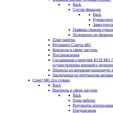
Back
Состав фракции
Back
Руководите
Заместител
Графики приема едино
Положение по фракци
План работы
Регламент Совета МО
Контроль в сфере закупок
Постановления
Соглашения о передаче КСП МО 
осуществлению внешнего муницип
Проекты на антикоррупционную э
Заключения по результатам антик
Совет МО 2го созыва
Back
Контроль в сфере закупок
Back
План работы
Результаты контрольн
Предписания