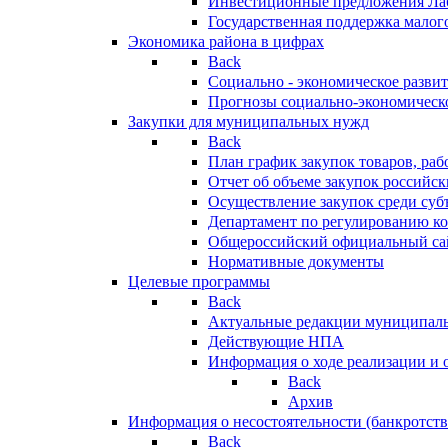
Инвестиционные предложения Ла
Государственная поддержка мало
Экономика района в цифрах
Back
Социально - экономическое разви
Прогнозы социально-экономическо
Закупки для муниципальных нужд
Back
План график закупок товаров, ра
Отчет об объеме закупок российск
Осуществление закупок среди с
Департамент по регулированию ко
Общероссийский официальный сайт
Нормативные документы
Целевые программы
Back
Актуальные редакции муниципал
Действующие НПА
Информация о ходе реализации и
Back
Архив
Информация о несостоятельности (банкротств
Back