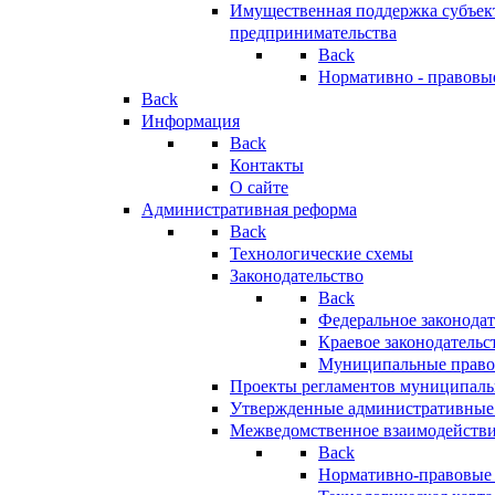
Имущественная поддержка субъект
предпринимательства
Back
Нормативно - правовы
Back
Информация
Back
Контакты
О сайте
Административная реформа
Back
Технологические схемы
Законодательство
Back
Федеральное законодат
Краевое законодательс
Муниципальные право
Проекты регламентов муниципаль
Утвержденные административные
Межведомственное взаимодейств
Back
Нормативно-правовые