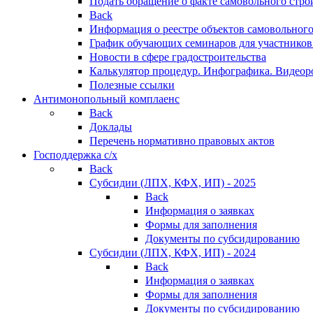
Подать обращение о факте самовольного стро
Back
Информация о реестре объектов самовольного
График обучающих семинаров для участников
Новости в сфере градостроительства
Калькулятор процедур. Инфографика. Видеор
Полезные ссылки
Антимонопольный комплаенс
Back
Доклады
Перечень нормативно правовых актов
Господдержка с/х
Back
Субсидии (ЛПХ, КФХ, ИП) - 2025
Back
Информация о заявках
Формы для заполнения
Документы по субсидированию
Субсидии (ЛПХ, КФХ, ИП) - 2024
Back
Информация о заявках
Формы для заполнения
Документы по субсидированию