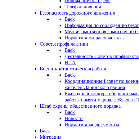
Положение об отделе
Телефон доверия
Безопасность дорожного движения
Back
Информация по соблюдению безо
Межведомственная комиссия по б
Нормативно-правовые акты
Советы профилактики
Back
Деятельность Советов профилакт
НПА
Военно-патриотическая работа
Back
Координационный совет по военн
жителей Лабинского района
Ежегодный конкурс оборонно-мас
работы памяти маршала Жукова Г.
Штаб охраны общественного порядка
Back
Новости
Нормативные документы
Back
Миграция