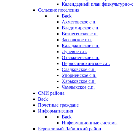
Календарный план физкультурно-
Сельские поселения
Back
Ахметовское с.п.
Владимирское с.п.
Вознесенское с.п.
Зассовское с.п.
Каладжинское с.п.
Лучевое с.п.
Отважненское с.п.
Первосинюхинское с.п.
Сладковское с.п.
Упорненское с.п.
Харьковское с.п.
Чамлыкское с.п.
СМИ района
Back
Почетные граждане
Информатизация
Back
Информационные системы
Бережливый Лабинский район