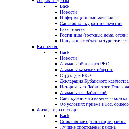
Отдых и туризм
Back
Новости
Информационные материалы
Санаторно - курортное лечение
Базы отдыха
Гостиницы (гостевые дома, отели)
Популярные объекты туристическо
Казачество
Back
Новости
Атаман Лабинского РКО
Атаманы казачьих обществ
Структура РКО
Декларация Кубанского казачества
История 1-го Лабинского Генерала
Атаманы ст. Лабинской
Cайт кубанского казачьего войска
Об условиях приема в Гос. общео
Физкультура и спорт
Back
Спортивные организации района
Лучшие спортсмены района