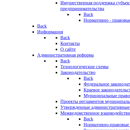
Имущественная поддержка субъект
предпринимательства
Back
Нормативно - правовы
Back
Информация
Back
Контакты
О сайте
Административная реформа
Back
Технологические схемы
Законодательство
Back
Федеральное законодат
Краевое законодательс
Муниципальные право
Проекты регламентов муниципаль
Утвержденные административные
Межведомственное взаимодейств
Back
Нормативно-правовые