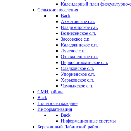
Календарный план физкультурно-
Сельские поселения
Back
Ахметовское с.п.
Владимирское с.п.
Вознесенское с.п.
Зассовское с.п.
Каладжинское с.п.
Лучевое с.п.
Отважненское с.п.
Первосинюхинское с.п.
Сладковское с.п.
Упорненское с.п.
Харьковское с.п.
Чамлыкское с.п.
СМИ района
Back
Почетные граждане
Информатизация
Back
Информационные системы
Бережливый Лабинский район