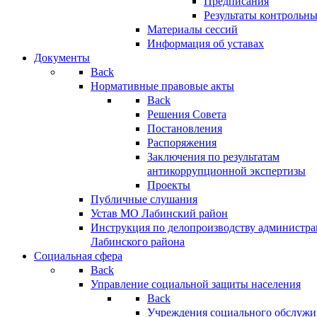
Предписания
Результаты контрольн
Материалы сессий
Информация об уставах
Документы
Back
Нормативные правовые акты
Back
Решения Совета
Постановления
Распоряжения
Заключения по результатам
антикоррупционной экспертизы
Проекты
Публичные слушания
Устав МО Лабинский район
Инструкция по делопроизводству администр
Лабинского района
Социальная сфера
Back
Управление социальной защиты населения
Back
Учреждения социального обслужи