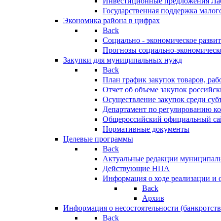
Инвестиционные предложения Ла
Государственная поддержка мало
Экономика района в цифрах
Back
Социально - экономическое разви
Прогнозы социально-экономическо
Закупки для муниципальных нужд
Back
План график закупок товаров, ра
Отчет об объеме закупок российск
Осуществление закупок среди с
Департамент по регулированию ко
Общероссийский официальный сайт
Нормативные документы
Целевые программы
Back
Актуальные редакции муниципал
Действующие НПА
Информация о ходе реализации и
Back
Архив
Информация о несостоятельности (банкротств
Back