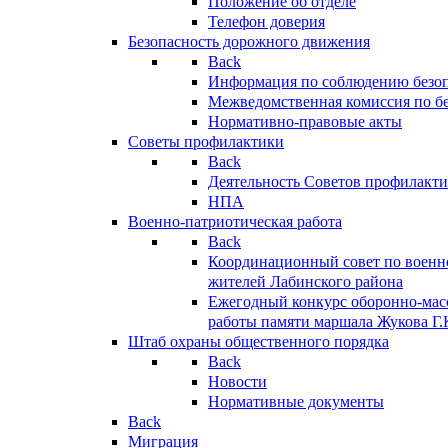
Положение об отделе
Телефон доверия
Безопасность дорожного движения
Back
Информация по соблюдению безо
Межведомственная комиссия по б
Нормативно-правовые акты
Советы профилактики
Back
Деятельность Советов профилакт
НПА
Военно-патриотическая работа
Back
Координационный совет по военн
жителей Лабинского района
Ежегодный конкурс оборонно-мас
работы памяти маршала Жукова Г.
Штаб охраны общественного порядка
Back
Новости
Нормативные документы
Back
Миграция