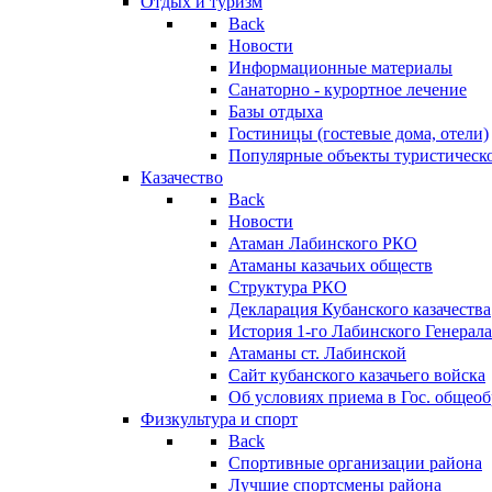
Отдых и туризм
Back
Новости
Информационные материалы
Санаторно - курортное лечение
Базы отдыха
Гостиницы (гостевые дома, отели)
Популярные объекты туристическо
Казачество
Back
Новости
Атаман Лабинского РКО
Атаманы казачьих обществ
Структура РКО
Декларация Кубанского казачества
История 1-го Лабинского Генерала
Атаманы ст. Лабинской
Cайт кубанского казачьего войска
Об условиях приема в Гос. общео
Физкультура и спорт
Back
Спортивные организации района
Лучшие спортсмены района