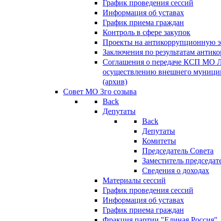
График проведения сессий
Информация об уставах
График приема граждан
Контроль в сфере закупок
Проекты на антикоррупционную э
Заключения по результатам антик
Соглашения о передаче КСП МО 
осуществлению внешнего муницип
(архив)
Совет МО 3го созыва
Back
Депутаты
Back
Депутаты
Комитеты
Председатель Совета
Заместитель председат
Сведения о доходах
Материалы сессий
График проведения сессий
Информация об уставах
График приема граждан
Фракция партии "Единая Россия"