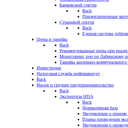
Банковский сектор
Back
Презентационные мате
Страховой сектор
Back
Единая система добро
Цены и тарифы
Back
Рекомендованные цены при реализ
Мониторинг цен по Лабинскому р
Тарифы жилищно-коммунального 
Инвестиции
Налоговая служба информирует
Back
Малое и среднее предпринимательство
Back
Экспертиза НПА
Back
Нормативная база
Уведомление о приеме
Планы проведения эк
Уведомления о провед