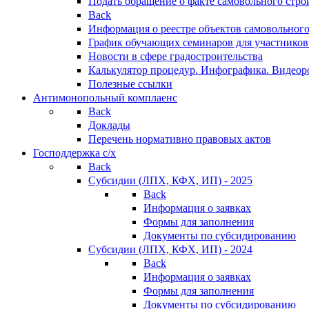
Подать обращение о факте самовольного стро
Back
Информация о реестре объектов самовольного
График обучающих семинаров для участников
Новости в сфере градостроительства
Калькулятор процедур. Инфографика. Видеор
Полезные ссылки
Антимонопольный комплаенс
Back
Доклады
Перечень нормативно правовых актов
Господдержка с/х
Back
Субсидии (ЛПХ, КФХ, ИП) - 2025
Back
Информация о заявках
Формы для заполнения
Документы по субсидированию
Субсидии (ЛПХ, КФХ, ИП) - 2024
Back
Информация о заявках
Формы для заполнения
Документы по субсидированию