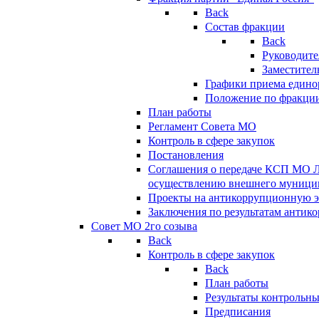
Back
Состав фракции
Back
Руководите
Заместител
Графики приема едино
Положение по фракци
План работы
Регламент Совета МО
Контроль в сфере закупок
Постановления
Соглашения о передаче КСП МО 
осуществлению внешнего муницип
Проекты на антикоррупционную э
Заключения по результатам антик
Совет МО 2го созыва
Back
Контроль в сфере закупок
Back
План работы
Результаты контрольн
Предписания