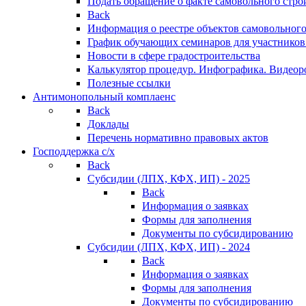
Подать обращение о факте самовольного стро
Back
Информация о реестре объектов самовольного
График обучающих семинаров для участников
Новости в сфере градостроительства
Калькулятор процедур. Инфографика. Видеор
Полезные ссылки
Антимонопольный комплаенс
Back
Доклады
Перечень нормативно правовых актов
Господдержка с/х
Back
Субсидии (ЛПХ, КФХ, ИП) - 2025
Back
Информация о заявках
Формы для заполнения
Документы по субсидированию
Субсидии (ЛПХ, КФХ, ИП) - 2024
Back
Информация о заявках
Формы для заполнения
Документы по субсидированию