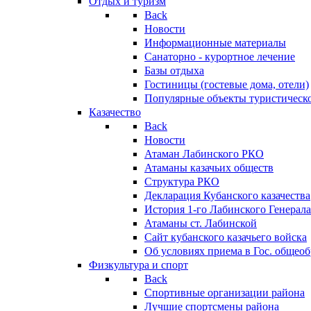
Отдых и туризм
Back
Новости
Информационные материалы
Санаторно - курортное лечение
Базы отдыха
Гостиницы (гостевые дома, отели)
Популярные объекты туристическо
Казачество
Back
Новости
Атаман Лабинского РКО
Атаманы казачьих обществ
Структура РКО
Декларация Кубанского казачества
История 1-го Лабинского Генерала
Атаманы ст. Лабинской
Cайт кубанского казачьего войска
Об условиях приема в Гос. общео
Физкультура и спорт
Back
Спортивные организации района
Лучшие спортсмены района