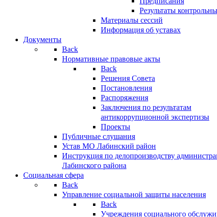
Предписания
Результаты контрольн
Материалы сессий
Информация об уставах
Документы
Back
Нормативные правовые акты
Back
Решения Совета
Постановления
Распоряжения
Заключения по результатам
антикоррупционной экспертизы
Проекты
Публичные слушания
Устав МО Лабинский район
Инструкция по делопроизводству администр
Лабинского района
Социальная сфера
Back
Управление социальной защиты населения
Back
Учреждения социального обслужи