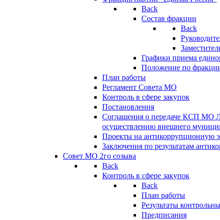
Back
Состав фракции
Back
Руководите
Заместител
Графики приема едино
Положение по фракци
План работы
Регламент Совета МО
Контроль в сфере закупок
Постановления
Соглашения о передаче КСП МО 
осуществлению внешнего муницип
Проекты на антикоррупционную э
Заключения по результатам антик
Совет МО 2го созыва
Back
Контроль в сфере закупок
Back
План работы
Результаты контрольн
Предписания