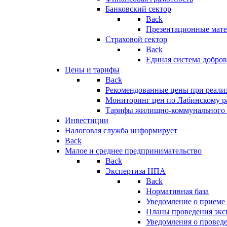
Банковский сектор
Back
Презентационные мате
Страховой сектор
Back
Единая система добро
Цены и тарифы
Back
Рекомендованные цены при реализ
Мониторинг цен по Лабинскому р
Тарифы жилищно-коммунального 
Инвестиции
Налоговая служба информирует
Back
Малое и среднее предпринимательство
Back
Экспертиза НПА
Back
Нормативная база
Уведомление о приеме
Планы проведения эк
Уведомления о провед