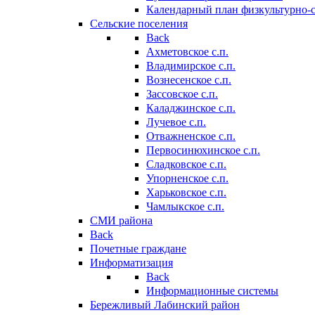
Календарный план физкультурно-
Сельские поселения
Back
Ахметовское с.п.
Владимирское с.п.
Вознесенское с.п.
Зассовское с.п.
Каладжинское с.п.
Лучевое с.п.
Отважненское с.п.
Первосинюхинское с.п.
Сладковское с.п.
Упорненское с.п.
Харьковское с.п.
Чамлыкское с.п.
СМИ района
Back
Почетные граждане
Информатизация
Back
Информационные системы
Бережливый Лабинский район