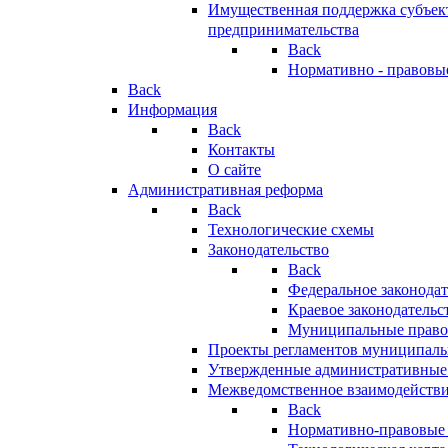
Имущественная поддержка субъект
предпринимательства
Back
Нормативно - правовы
Back
Информация
Back
Контакты
О сайте
Административная реформа
Back
Технологические схемы
Законодательство
Back
Федеральное законодат
Краевое законодательс
Муниципальные право
Проекты регламентов муниципаль
Утвержденные административные
Межведомственное взаимодейств
Back
Нормативно-правовые