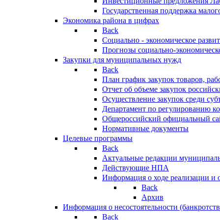
Инвестиционные предложения Ла
Государственная поддержка мало
Экономика района в цифрах
Back
Социально - экономическое разви
Прогнозы социально-экономическо
Закупки для муниципальных нужд
Back
План график закупок товаров, ра
Отчет об объеме закупок российск
Осуществление закупок среди с
Департамент по регулированию ко
Общероссийский официальный сайт
Нормативные документы
Целевые программы
Back
Актуальные редакции муниципал
Действующие НПА
Информация о ходе реализации и
Back
Архив
Информация о несостоятельности (банкротств
Back