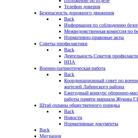
Положение об отделе
Телефон доверия
Безопасность дорожного движения
Back
Информация по соблюдению безо
Межведомственная комиссия по б
Нормативно-правовые акты
Советы профилактики
Back
Деятельность Советов профилакт
НПА
Военно-патриотическая работа
Back
Координационный совет по военн
жителей Лабинского района
Ежегодный конкурс оборонно-мас
работы памяти маршала Жукова Г.
Штаб охраны общественного порядка
Back
Новости
Нормативные документы
Back
Миграция