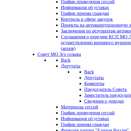
График проведения сессий
Информация об уставах
График приема граждан
Контроль в сфере закупок
Проекты на антикоррупционную э
Заключения по результатам антик
Соглашения о передаче КСП МО 
осуществлению внешнего муницип
(архив)
Совет МО 3го созыва
Back
Депутаты
Back
Депутаты
Комитеты
Председатель Совета
Заместитель председат
Сведения о доходах
Материалы сессий
График проведения сессий
Информация об уставах
График приема граждан
Фракция партии "Единая Россия"