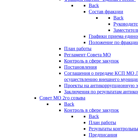
Back
Состав фракции
Back
Руководите
Заместител
Графики приема едино
Положение по фракци
План работы
Регламент Совета МО
Контроль в сфере закупок
Постановления
Соглашения о передаче КСП МО 
осуществлению внешнего муницип
Проекты на антикоррупционную э
Заключения по результатам антик
Совет МО 2го созыва
Back
Контроль в сфере закупок
Back
План работы
Результаты контрольн
Предписания