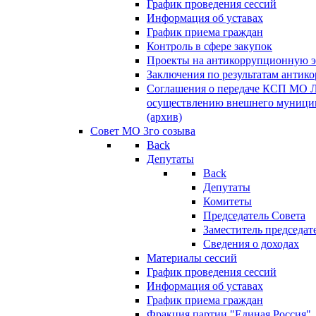
График проведения сессий
Информация об уставах
График приема граждан
Контроль в сфере закупок
Проекты на антикоррупционную э
Заключения по результатам антик
Соглашения о передаче КСП МО 
осуществлению внешнего муницип
(архив)
Совет МО 3го созыва
Back
Депутаты
Back
Депутаты
Комитеты
Председатель Совета
Заместитель председат
Сведения о доходах
Материалы сессий
График проведения сессий
Информация об уставах
График приема граждан
Фракция партии "Единая Россия"