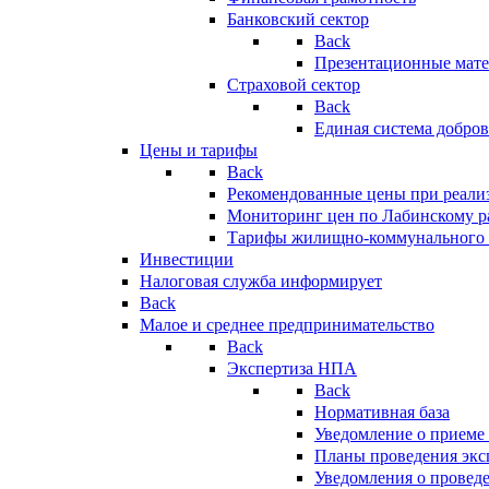
Банковский сектор
Back
Презентационные мате
Страховой сектор
Back
Единая система добро
Цены и тарифы
Back
Рекомендованные цены при реализ
Мониторинг цен по Лабинскому р
Тарифы жилищно-коммунального 
Инвестиции
Налоговая служба информирует
Back
Малое и среднее предпринимательство
Back
Экспертиза НПА
Back
Нормативная база
Уведомление о приеме
Планы проведения эк
Уведомления о провед