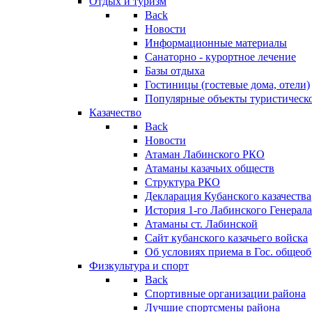
Отдых и туризм
Back
Новости
Информационные материалы
Санаторно - курортное лечение
Базы отдыха
Гостиницы (гостевые дома, отели)
Популярные объекты туристическо
Казачество
Back
Новости
Атаман Лабинского РКО
Атаманы казачьих обществ
Структура РКО
Декларация Кубанского казачества
История 1-го Лабинского Генерала
Атаманы ст. Лабинской
Cайт кубанского казачьего войска
Об условиях приема в Гос. общео
Физкультура и спорт
Back
Спортивные организации района
Лучшие спортсмены района