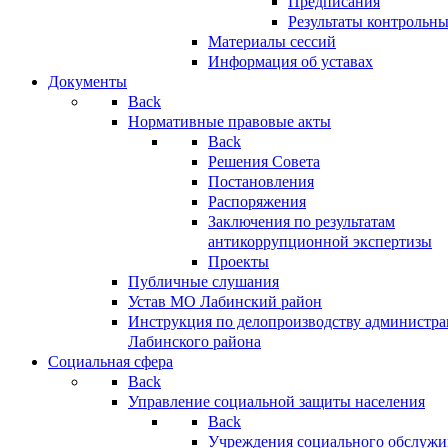
Предписания
Результаты контрольн
Материалы сессий
Информация об уставах
Документы
Back
Нормативные правовые акты
Back
Решения Совета
Постановления
Распоряжения
Заключения по результатам
антикоррупционной экспертизы
Проекты
Публичные слушания
Устав МО Лабинский район
Инструкция по делопроизводству администр
Лабинского района
Социальная сфера
Back
Управление социальной защиты населения
Back
Учреждения социального обслужи