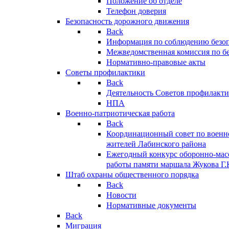
Положение об отделе
Телефон доверия
Безопасность дорожного движения
Back
Информация по соблюдению безо
Межведомственная комиссия по б
Нормативно-правовые акты
Советы профилактики
Back
Деятельность Советов профилакт
НПА
Военно-патриотическая работа
Back
Координационный совет по военн
жителей Лабинского района
Ежегодный конкурс оборонно-мас
работы памяти маршала Жукова Г.
Штаб охраны общественного порядка
Back
Новости
Нормативные документы
Back
Миграция