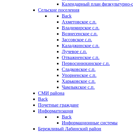
Календарный план физкультурно-
Сельские поселения
Back
Ахметовское с.п.
Владимирское с.п.
Вознесенское с.п.
Зассовское с.п.
Каладжинское с.п.
Лучевое с.п.
Отважненское с.п.
Первосинюхинское с.п.
Сладковское с.п.
Упорненское с.п.
Харьковское с.п.
Чамлыкское с.п.
СМИ района
Back
Почетные граждане
Информатизация
Back
Информационные системы
Бережливый Лабинский район