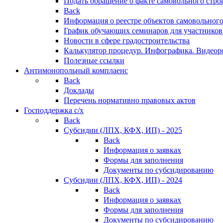
Подать обращение о факте самовольного стро
Back
Информация о реестре объектов самовольного
График обучающих семинаров для участников
Новости в сфере градостроительства
Калькулятор процедур. Инфографика. Видеор
Полезные ссылки
Антимонопольный комплаенс
Back
Доклады
Перечень нормативно правовых актов
Господдержка с/х
Back
Субсидии (ЛПХ, КФХ, ИП) - 2025
Back
Информация о заявках
Формы для заполнения
Документы по субсидированию
Субсидии (ЛПХ, КФХ, ИП) - 2024
Back
Информация о заявках
Формы для заполнения
Документы по субсидированию