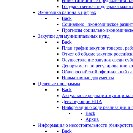
Инвестиционные предложения Ла
Государственная поддержка мало
Экономика района в цифрах
Back
Социально - экономическое разви
Прогнозы социально-экономическо
Закупки для муниципальных нужд
Back
План график закупок товаров, ра
Отчет об объеме закупок российск
Осуществление закупок среди с
Департамент по регулированию ко
Общероссийский официальный сайт
Нормативные документы
Целевые программы
Back
Актуальные редакции муниципал
Действующие НПА
Информация о ходе реализации и
Back
Архив
Информация о несостоятельности (банкротств
Back