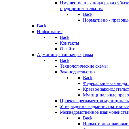
Имущественная поддержка субъект
предпринимательства
Back
Нормативно - правовы
Back
Информация
Back
Контакты
О сайте
Административная реформа
Back
Технологические схемы
Законодательство
Back
Федеральное законодат
Краевое законодательс
Муниципальные право
Проекты регламентов муниципаль
Утвержденные административные
Межведомственное взаимодейств
Back
Нормативно-правовые