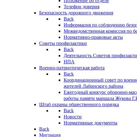
Положение об отделе
Телефон доверия
Безопасность дорожного движения
Back
Информация по соблюдению безо
Межведомственная комиссия по б
Нормативно-правовые акты
Советы профилактики
Back
Деятельность Советов профилакт
НПА
Военно-патриотическая работа
Back
Координационный совет по военн
жителей Лабинского района
Ежегодный конкурс оборонно-мас
работы памяти маршала Жукова Г.
Штаб охраны общественного порядка
Back
Новости
Нормативные документы
Back
Миграция