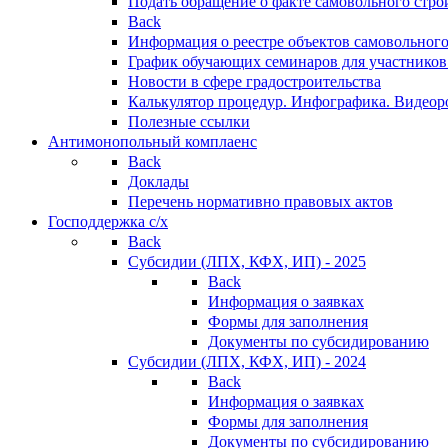
Подать обращение о факте самовольного стро
Back
Информация о реестре объектов самовольного
График обучающих семинаров для участников
Новости в сфере градостроительства
Калькулятор процедур. Инфографика. Видеор
Полезные ссылки
Антимонопольный комплаенс
Back
Доклады
Перечень нормативно правовых актов
Господдержка с/х
Back
Субсидии (ЛПХ, КФХ, ИП) - 2025
Back
Информация о заявках
Формы для заполнения
Документы по субсидированию
Субсидии (ЛПХ, КФХ, ИП) - 2024
Back
Информация о заявках
Формы для заполнения
Документы по субсидированию