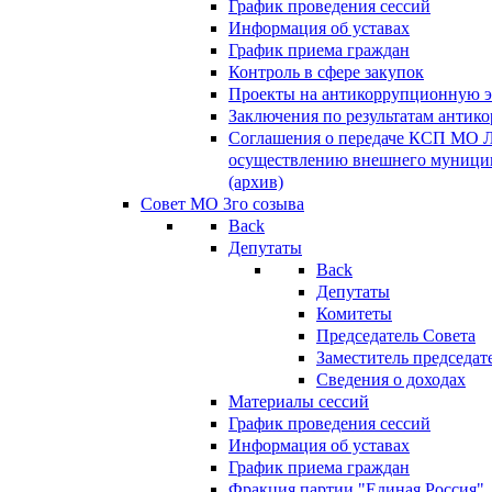
График проведения сессий
Информация об уставах
График приема граждан
Контроль в сфере закупок
Проекты на антикоррупционную э
Заключения по результатам антик
Соглашения о передаче КСП МО 
осуществлению внешнего муницип
(архив)
Совет МО 3го созыва
Back
Депутаты
Back
Депутаты
Комитеты
Председатель Совета
Заместитель председат
Сведения о доходах
Материалы сессий
График проведения сессий
Информация об уставах
График приема граждан
Фракция партии "Единая Россия"