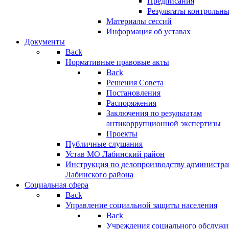
Предписания
Результаты контрольн
Материалы сессий
Информация об уставах
Документы
Back
Нормативные правовые акты
Back
Решения Совета
Постановления
Распоряжения
Заключения по результатам
антикоррупционной экспертизы
Проекты
Публичные слушания
Устав МО Лабинский район
Инструкция по делопроизводству администр
Лабинского района
Социальная сфера
Back
Управление социальной защиты населения
Back
Учреждения социального обслужи