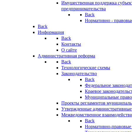
Имущественная поддержка субъект
предпринимательства
Back
Нормативно - правовы
Back
Информация
Back
Контакты
О сайте
Административная реформа
Back
Технологические схемы
Законодательство
Back
Федеральное законодат
Краевое законодательс
Муниципальные право
Проекты регламентов муниципаль
Утвержденные административные
Межведомственное взаимодейств
Back
Нормативно-правовые