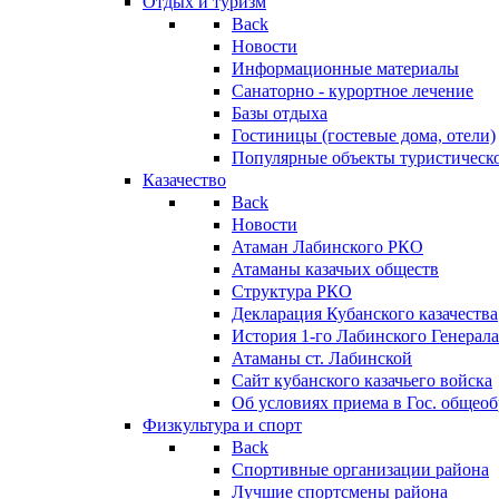
Отдых и туризм
Back
Новости
Информационные материалы
Санаторно - курортное лечение
Базы отдыха
Гостиницы (гостевые дома, отели)
Популярные объекты туристическо
Казачество
Back
Новости
Атаман Лабинского РКО
Атаманы казачьих обществ
Структура РКО
Декларация Кубанского казачества
История 1-го Лабинского Генерала
Атаманы ст. Лабинской
Cайт кубанского казачьего войска
Об условиях приема в Гос. общео
Физкультура и спорт
Back
Спортивные организации района
Лучшие спортсмены района