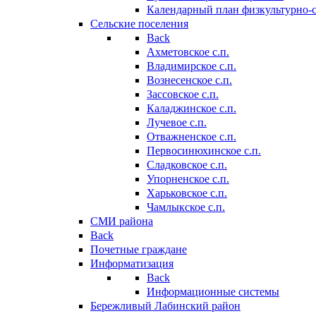
Календарный план физкультурно-
Сельские поселения
Back
Ахметовское с.п.
Владимирское с.п.
Вознесенское с.п.
Зассовское с.п.
Каладжинское с.п.
Лучевое с.п.
Отважненское с.п.
Первосинюхинское с.п.
Сладковское с.п.
Упорненское с.п.
Харьковское с.п.
Чамлыкское с.п.
СМИ района
Back
Почетные граждане
Информатизация
Back
Информационные системы
Бережливый Лабинский район