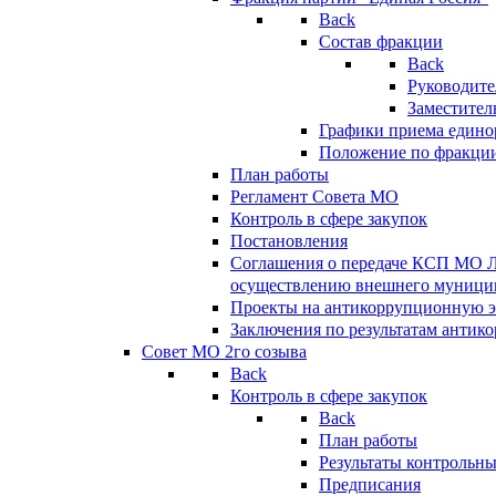
Back
Состав фракции
Back
Руководите
Заместител
Графики приема едино
Положение по фракци
План работы
Регламент Совета МО
Контроль в сфере закупок
Постановления
Соглашения о передаче КСП МО 
осуществлению внешнего муницип
Проекты на антикоррупционную э
Заключения по результатам антик
Совет МО 2го созыва
Back
Контроль в сфере закупок
Back
План работы
Результаты контрольн
Предписания