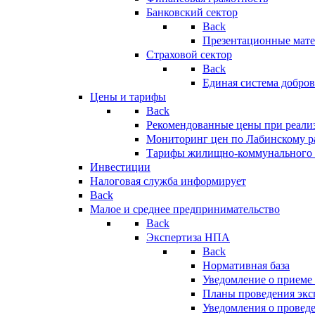
Банковский сектор
Back
Презентационные мате
Страховой сектор
Back
Единая система добро
Цены и тарифы
Back
Рекомендованные цены при реализ
Мониторинг цен по Лабинскому р
Тарифы жилищно-коммунального 
Инвестиции
Налоговая служба информирует
Back
Малое и среднее предпринимательство
Back
Экспертиза НПА
Back
Нормативная база
Уведомление о приеме
Планы проведения эк
Уведомления о провед