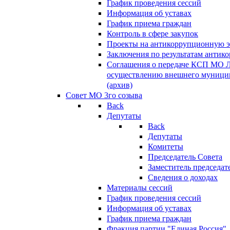
График проведения сессий
Информация об уставах
График приема граждан
Контроль в сфере закупок
Проекты на антикоррупционную э
Заключения по результатам антик
Соглашения о передаче КСП МО 
осуществлению внешнего муницип
(архив)
Совет МО 3го созыва
Back
Депутаты
Back
Депутаты
Комитеты
Председатель Совета
Заместитель председат
Сведения о доходах
Материалы сессий
График проведения сессий
Информация об уставах
График приема граждан
Фракция партии "Единая Россия"