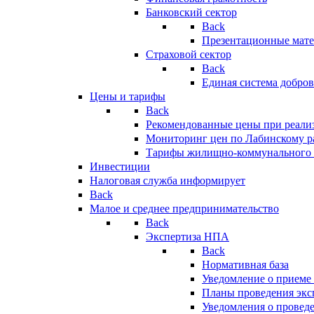
Банковский сектор
Back
Презентационные мате
Страховой сектор
Back
Единая система добро
Цены и тарифы
Back
Рекомендованные цены при реализ
Мониторинг цен по Лабинскому р
Тарифы жилищно-коммунального 
Инвестиции
Налоговая служба информирует
Back
Малое и среднее предпринимательство
Back
Экспертиза НПА
Back
Нормативная база
Уведомление о приеме
Планы проведения эк
Уведомления о провед