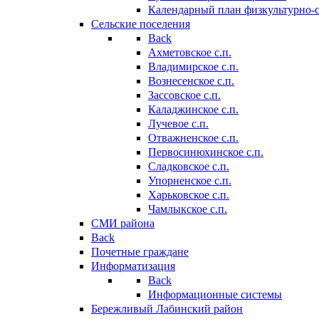
Календарный план физкультурно-
Сельские поселения
Back
Ахметовское с.п.
Владимирское с.п.
Вознесенское с.п.
Зассовское с.п.
Каладжинское с.п.
Лучевое с.п.
Отважненское с.п.
Первосинюхинское с.п.
Сладковское с.п.
Упорненское с.п.
Харьковское с.п.
Чамлыкское с.п.
СМИ района
Back
Почетные граждане
Информатизация
Back
Информационные системы
Бережливый Лабинский район