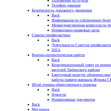
Положение об отделе
Телефон доверия
Безопасность дорожного движения
Back
Информация по соблюдению безо
Межведомственная комиссия по б
Нормативно-правовые акты
Советы профилактики
Back
Деятельность Советов профилакт
НПА
Военно-патриотическая работа
Back
Координационный совет по военн
жителей Лабинского района
Ежегодный конкурс оборонно-мас
работы памяти маршала Жукова Г.
Штаб охраны общественного порядка
Back
Новости
Нормативные документы
Back
Миграция