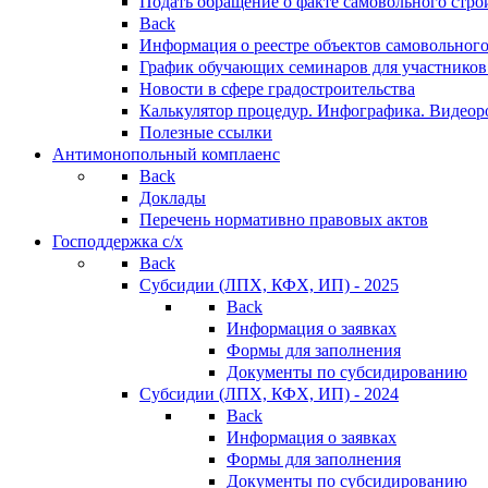
Подать обращение о факте самовольного стро
Back
Информация о реестре объектов самовольного
График обучающих семинаров для участников
Новости в сфере градостроительства
Калькулятор процедур. Инфографика. Видеор
Полезные ссылки
Антимонопольный комплаенс
Back
Доклады
Перечень нормативно правовых актов
Господдержка с/х
Back
Субсидии (ЛПХ, КФХ, ИП) - 2025
Back
Информация о заявках
Формы для заполнения
Документы по субсидированию
Субсидии (ЛПХ, КФХ, ИП) - 2024
Back
Информация о заявках
Формы для заполнения
Документы по субсидированию