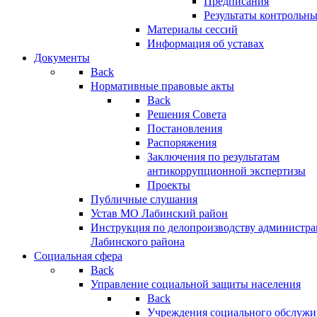
Предписания
Результаты контрольн
Материалы сессий
Информация об уставах
Документы
Back
Нормативные правовые акты
Back
Решения Совета
Постановления
Распоряжения
Заключения по результатам
антикоррупционной экспертизы
Проекты
Публичные слушания
Устав МО Лабинский район
Инструкция по делопроизводству администр
Лабинского района
Социальная сфера
Back
Управление социальной защиты населения
Back
Учреждения социального обслужи