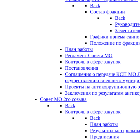
Back
Состав фракции
Back
Руководите
Заместител
Графики приема едино
Положение по фракци
План работы
Регламент Совета МО
Контроль в сфере закупок
Постановления
Соглашения о передаче КСП МО 
осуществлению внешнего муницип
Проекты на антикоррупционную э
Заключения по результатам антик
Совет МО 2го созыва
Back
Контроль в сфере закупок
Back
План работы
Результаты контрольн
Предписания