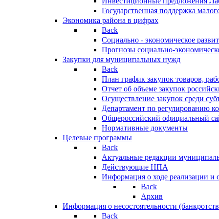
Инвестиционные предложения Ла
Государственная поддержка мало
Экономика района в цифрах
Back
Социально - экономическое разви
Прогнозы социально-экономическо
Закупки для муниципальных нужд
Back
План график закупок товаров, ра
Отчет об объеме закупок российск
Осуществление закупок среди с
Департамент по регулированию ко
Общероссийский официальный сайт
Нормативные документы
Целевые программы
Back
Актуальные редакции муниципал
Действующие НПА
Информация о ходе реализации и
Back
Архив
Информация о несостоятельности (банкротств
Back