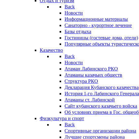
Отдых и туризм
Back
Новости
Информационные материалы
Санаторно - курортное лечение
Базы отдыха
Гостиницы (гостевые дома, отели)
Популярные объекты туристическо
Казачество
Back
Новости
Атаман Лабинского РКО
Атаманы казачьих обществ
Структура РКО
Декларация Кубанского казачества
История 1-го Лабинского Генерала
Атаманы ст. Лабинской
Cайт кубанского казачьего войска
Об условиях приема в Гос. общео
Физкультура и спорт
Back
Спортивные организации района
Лучшие спортсмены района