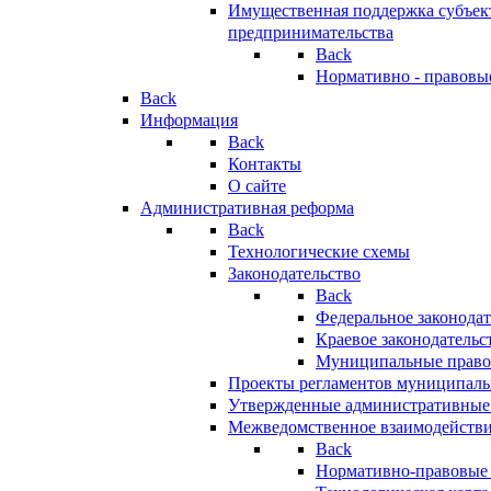
Имущественная поддержка субъект
предпринимательства
Back
Нормативно - правовы
Back
Информация
Back
Контакты
О сайте
Административная реформа
Back
Технологические схемы
Законодательство
Back
Федеральное законодат
Краевое законодательс
Муниципальные право
Проекты регламентов муниципаль
Утвержденные административные
Межведомственное взаимодейств
Back
Нормативно-правовые