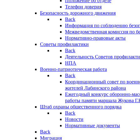
Положение об отделе
Телефон доверия
Безопасность дорожного движения
Back
Информация по соблюдению безо
Межведомственная комиссия по б
Нормативно-правовые акты
Советы профилактики
Back
Деятельность Советов профилакт
НПА
Военно-патриотическая работа
Back
Координационный совет по военн
жителей Лабинского района
Ежегодный конкурс оборонно-мас
работы памяти маршала Жукова Г.
Штаб охраны общественного порядка
Back
Новости
Нормативные документы
Back
Миграция