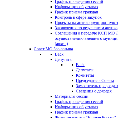
График проведения сессий
Информация об уставах
График приема граждан
Контроль в сфере закупок
Проекты на антикоррупционную э
Заключения по результатам антик
Соглашения о передаче КСП МО 
осуществлению внешнего муницип
(архив)
Совет МО 3го созыва
Back
Депутаты
Back
Депутаты
Комитеты
Председатель Совета
Заместитель председат
Сведения о доходах
Материалы сессий
График проведения сессий
Информация об уставах
График приема граждан
Фракция партии "Единая Россия"