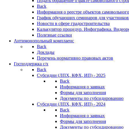
Подать обращение о факте самовольного стро
Back
Информация о реестре объектов самовольного
График обучающих семинаров для участников
Новости в сфере градостроительства
Калькулятор процедур. Инфографика. Видеор
Полезные ссылки
Антимонопольный комплаенс
Back
Доклады
Перечень нормативно правовых актов
Господдержка с/х
Back
Субсидии (ЛПХ, КФХ, ИП) - 2025
Back
Информация о заявках
Формы для заполнения
Документы по субсидированию
Субсидии (ЛПХ, КФХ, ИП) - 2024
Back
Информация о заявках
Формы для заполнения
Документы по субсидированию