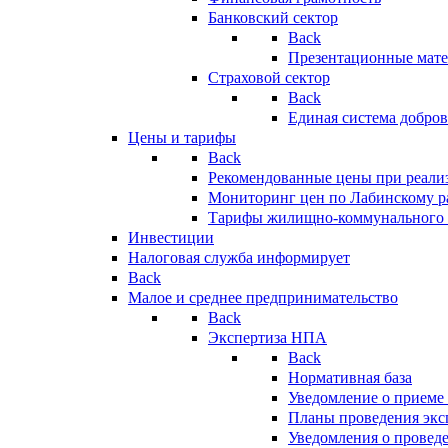
Банковский сектор
Back
Презентационные мате
Страховой сектор
Back
Единая система добро
Цены и тарифы
Back
Рекомендованные цены при реализ
Мониторинг цен по Лабинскому р
Тарифы жилищно-коммунального 
Инвестиции
Налоговая служба информирует
Back
Малое и среднее предпринимательство
Back
Экспертиза НПА
Back
Нормативная база
Уведомление о приеме
Планы проведения эк
Уведомления о провед