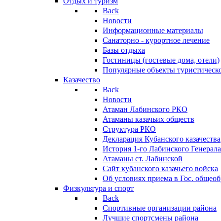
Отдых и туризм
Back
Новости
Информационные материалы
Санаторно - курортное лечение
Базы отдыха
Гостиницы (гостевые дома, отели)
Популярные объекты туристическо
Казачество
Back
Новости
Атаман Лабинского РКО
Атаманы казачьих обществ
Структура РКО
Декларация Кубанского казачества
История 1-го Лабинского Генерала
Атаманы ст. Лабинской
Cайт кубанского казачьего войска
Об условиях приема в Гос. общео
Физкультура и спорт
Back
Спортивные организации района
Лучшие спортсмены района