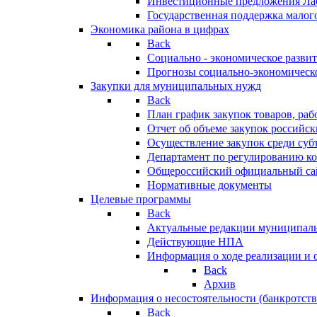
Инвестиционные предложения Ла
Государственная поддержка мало
Экономика района в цифрах
Back
Социально - экономическое разви
Прогнозы социально-экономическо
Закупки для муниципальных нужд
Back
План график закупок товаров, ра
Отчет об объеме закупок российск
Осуществление закупок среди с
Департамент по регулированию ко
Общероссийский официальный сайт
Нормативные документы
Целевые программы
Back
Актуальные редакции муниципал
Действующие НПА
Информация о ходе реализации и
Back
Архив
Информация о несостоятельности (банкротств
Back