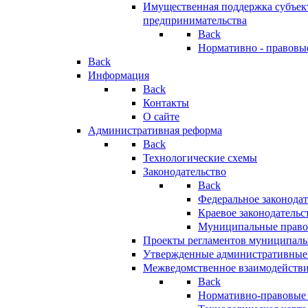
Имущественная поддержка субъект
предпринимательства
Back
Нормативно - правовы
Back
Информация
Back
Контакты
О сайте
Административная реформа
Back
Технологические схемы
Законодательство
Back
Федеральное законодат
Краевое законодательс
Муниципальные право
Проекты регламентов муниципаль
Утвержденные административные
Межведомственное взаимодейств
Back
Нормативно-правовые