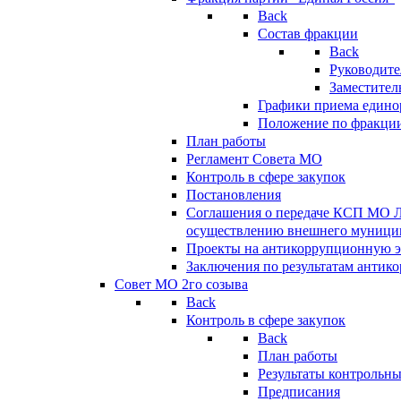
Back
Состав фракции
Back
Руководите
Заместител
Графики приема едино
Положение по фракци
План работы
Регламент Совета МО
Контроль в сфере закупок
Постановления
Соглашения о передаче КСП МО 
осуществлению внешнего муницип
Проекты на антикоррупционную э
Заключения по результатам антик
Совет МО 2го созыва
Back
Контроль в сфере закупок
Back
План работы
Результаты контрольн
Предписания