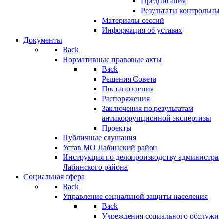
Предписания
Результаты контрольн
Материалы сессий
Информация об уставах
Документы
Back
Нормативные правовые акты
Back
Решения Совета
Постановления
Распоряжения
Заключения по результатам
антикоррупционной экспертизы
Проекты
Публичные слушания
Устав МО Лабинский район
Инструкция по делопроизводству администр
Лабинского района
Социальная сфера
Back
Управление социальной защиты населения
Back
Учреждения социального обслужи