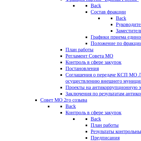
Back
Состав фракции
Back
Руководите
Заместител
Графики приема едино
Положение по фракци
План работы
Регламент Совета МО
Контроль в сфере закупок
Постановления
Соглашения о передаче КСП МО 
осуществлению внешнего муницип
Проекты на антикоррупционную э
Заключения по результатам антик
Совет МО 2го созыва
Back
Контроль в сфере закупок
Back
План работы
Результаты контрольн
Предписания