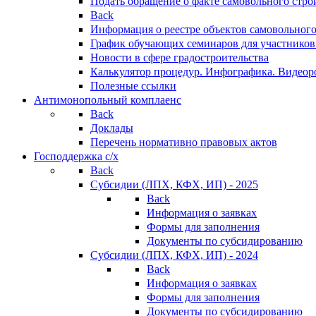
Подать обращение о факте самовольного стро
Back
Информация о реестре объектов самовольного
График обучающих семинаров для участников
Новости в сфере градостроительства
Калькулятор процедур. Инфографика. Видеор
Полезные ссылки
Антимонопольный комплаенс
Back
Доклады
Перечень нормативно правовых актов
Господдержка с/х
Back
Субсидии (ЛПХ, КФХ, ИП) - 2025
Back
Информация о заявках
Формы для заполнения
Документы по субсидированию
Субсидии (ЛПХ, КФХ, ИП) - 2024
Back
Информация о заявках
Формы для заполнения
Документы по субсидированию