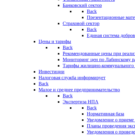
Банковский сектор
Back
Презентационные мате
Страховой сектор
Back
Единая система добро
Цены и тарифы
Back
Рекомендованные цены при реализ
Мониторинг цен по Лабинскому р
Тарифы жилищно-коммунального 
Инвестиции
Налоговая служба информирует
Back
Малое и среднее предпринимательство
Back
Экспертиза НПА
Back
Нормативная база
Уведомление о приеме
Планы проведения эк
Уведомления о провед