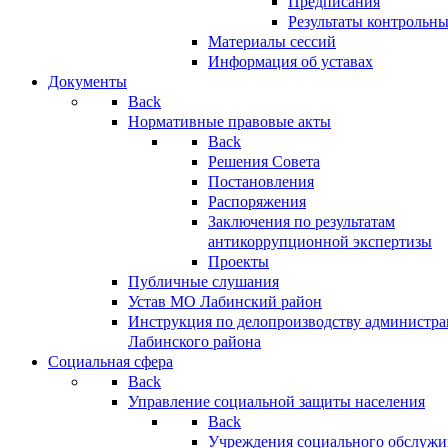
Предписания
Результаты контрольн
Материалы сессий
Информация об уставах
Документы
Back
Нормативные правовые акты
Back
Решения Совета
Постановления
Распоряжения
Заключения по результатам
антикоррупционной экспертизы
Проекты
Публичные слушания
Устав МО Лабинский район
Инструкция по делопроизводству администр
Лабинского района
Социальная сфера
Back
Управление социальной защиты населения
Back
Учреждения социального обслужи