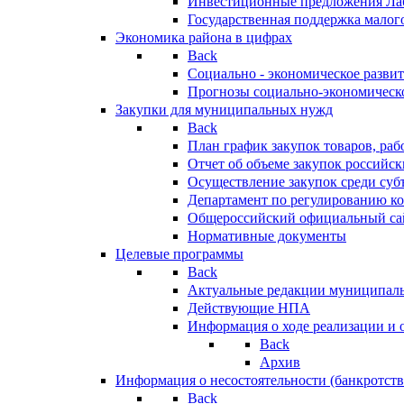
Инвестиционные предложения Ла
Государственная поддержка мало
Экономика района в цифрах
Back
Социально - экономическое разви
Прогнозы социально-экономическо
Закупки для муниципальных нужд
Back
План график закупок товаров, ра
Отчет об объеме закупок российск
Осуществление закупок среди с
Департамент по регулированию ко
Общероссийский официальный сайт
Нормативные документы
Целевые программы
Back
Актуальные редакции муниципал
Действующие НПА
Информация о ходе реализации и
Back
Архив
Информация о несостоятельности (банкротств
Back