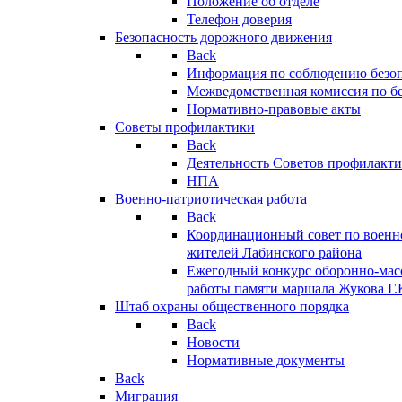
Положение об отделе
Телефон доверия
Безопасность дорожного движения
Back
Информация по соблюдению безо
Межведомственная комиссия по б
Нормативно-правовые акты
Советы профилактики
Back
Деятельность Советов профилакт
НПА
Военно-патриотическая работа
Back
Координационный совет по военн
жителей Лабинского района
Ежегодный конкурс оборонно-мас
работы памяти маршала Жукова Г.
Штаб охраны общественного порядка
Back
Новости
Нормативные документы
Back
Миграция