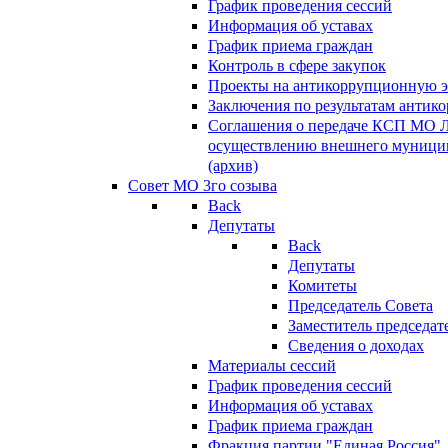
График проведения сессий
Информация об уставах
График приема граждан
Контроль в сфере закупок
Проекты на антикоррупционную э
Заключения по результатам антик
Соглашения о передаче КСП МО 
осуществлению внешнего муницип
(архив)
Совет МО 3го созыва
Back
Депутаты
Back
Депутаты
Комитеты
Председатель Совета
Заместитель председат
Сведения о доходах
Материалы сессий
График проведения сессий
Информация об уставах
График приема граждан
Фракция партии "Единая Россия"