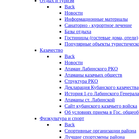
Отдых и туризм
Back
Новости
Информационные материалы
Санаторно - курортное лечение
Базы отдыха
Гостиницы (гостевые дома, отели)
Популярные объекты туристическо
Казачество
Back
Новости
Атаман Лабинского РКО
Атаманы казачьих обществ
Структура РКО
Декларация Кубанского казачества
История 1-го Лабинского Генерала
Атаманы ст. Лабинской
Cайт кубанского казачьего войска
Об условиях приема в Гос. общео
Физкультура и спорт
Back
Спортивные организации района
Лучшие спортсмены района