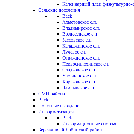
Календарный план физкультурно-
Сельские поселения
Back
Ахметовское с.п.
Владимирское с.п.
Вознесенское с.п.
Зассовское с.п.
Каладжинское с.п.
Лучевое с.п.
Отважненское с.п.
Первосинюхинское с.п.
Сладковское с.п.
Упорненское с.п.
Харьковское с.п.
Чамлыкское с.п.
СМИ района
Back
Почетные граждане
Информатизация
Back
Информационные системы
Бережливый Лабинский район