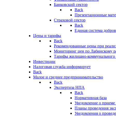
Банковский сектор
Back
Презентационные мате
Страховой сектор
Back
Единая система добро
Цены и тарифы
Back
Рекомендованные цены при реализ
Мониторинг цен по Лабинскому р
Тарифы жилищно-коммунального 
Инвестиции
Налоговая служба информирует
Back
Малое и среднее предпринимательство
Back
Экспертиза НПА
Back
Нормативная база
Уведомление о приеме
Планы проведения эк
Уведомления о провед