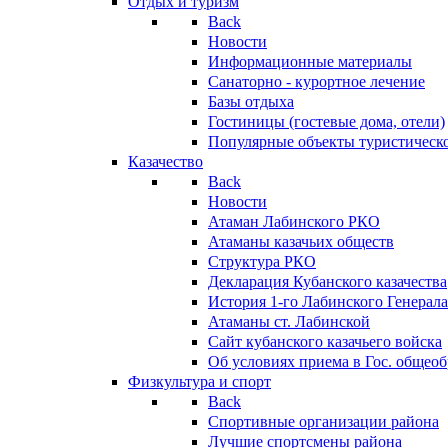
Отдых и туризм
Back
Новости
Информационные материалы
Санаторно - курортное лечение
Базы отдыха
Гостиницы (гостевые дома, отели)
Популярные объекты туристическо
Казачество
Back
Новости
Атаман Лабинского РКО
Атаманы казачьих обществ
Структура РКО
Декларация Кубанского казачества
История 1-го Лабинского Генерала
Атаманы ст. Лабинской
Cайт кубанского казачьего войска
Об условиях приема в Гос. общео
Физкультура и спорт
Back
Спортивные организации района
Лучшие спортсмены района