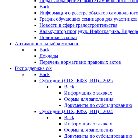
Подать обращение о факте самовольного стро
Back
Информация о реестре объектов самовольного
График обучающих семинаров для участников
Новости в сфере градостроительства
Калькулятор процедур. Инфографика. Видеор
Полезные ссылки
Антимонопольный комплаенс
Back
Доклады
Перечень нормативно правовых актов
Господдержка с/х
Back
Субсидии (ЛПХ, КФХ, ИП) - 2025
Back
Информация о заявках
Формы для заполнения
Документы по субсидированию
Субсидии (ЛПХ, КФХ, ИП) - 2024
Back
Информация о заявках
Формы для заполнения
Документы по субсидированию