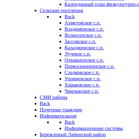
Календарный план физкультурно-
Сельские поселения
Back
Ахметовское с.п.
Владимирское с.п.
Вознесенское с.п.
Зассовское с.п.
Каладжинское с.п.
Лучевое с.п.
Отважненское с.п.
Первосинюхинское с.п.
Сладковское с.п.
Упорненское с.п.
Харьковское с.п.
Чамлыкское с.п.
СМИ района
Back
Почетные граждане
Информатизация
Back
Информационные системы
Бережливый Лабинский район