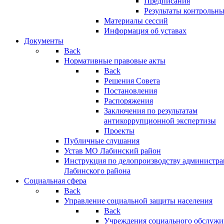
Предписания
Результаты контрольн
Материалы сессий
Информация об уставах
Документы
Back
Нормативные правовые акты
Back
Решения Совета
Постановления
Распоряжения
Заключения по результатам
антикоррупционной экспертизы
Проекты
Публичные слушания
Устав МО Лабинский район
Инструкция по делопроизводству администр
Лабинского района
Социальная сфера
Back
Управление социальной защиты населения
Back
Учреждения социального обслужи