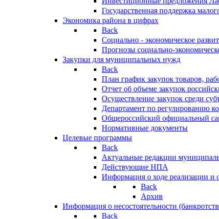
Инвестиционные предложения Ла
Государственная поддержка мало
Экономика района в цифрах
Back
Социально - экономическое разви
Прогнозы социально-экономическо
Закупки для муниципальных нужд
Back
План график закупок товаров, ра
Отчет об объеме закупок российск
Осуществление закупок среди с
Департамент по регулированию ко
Общероссийский официальный сайт
Нормативные документы
Целевые программы
Back
Актуальные редакции муниципал
Действующие НПА
Информация о ходе реализации и
Back
Архив
Информация о несостоятельности (банкротств
Back