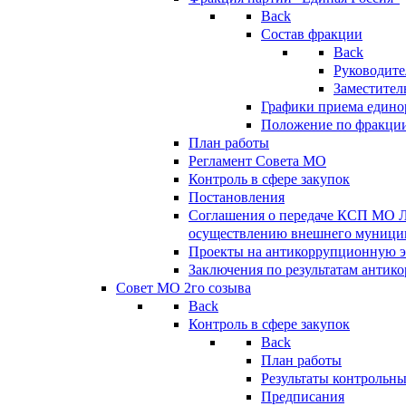
Back
Состав фракции
Back
Руководите
Заместител
Графики приема едино
Положение по фракци
План работы
Регламент Совета МО
Контроль в сфере закупок
Постановления
Соглашения о передаче КСП МО 
осуществлению внешнего муницип
Проекты на антикоррупционную э
Заключения по результатам антик
Совет МО 2го созыва
Back
Контроль в сфере закупок
Back
План работы
Результаты контрольн
Предписания