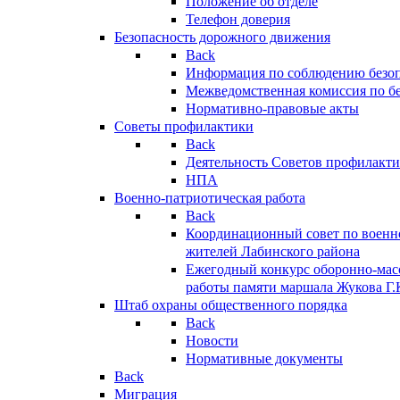
Положение об отделе
Телефон доверия
Безопасность дорожного движения
Back
Информация по соблюдению безо
Межведомственная комиссия по б
Нормативно-правовые акты
Советы профилактики
Back
Деятельность Советов профилакт
НПА
Военно-патриотическая работа
Back
Координационный совет по военн
жителей Лабинского района
Ежегодный конкурс оборонно-мас
работы памяти маршала Жукова Г.
Штаб охраны общественного порядка
Back
Новости
Нормативные документы
Back
Миграция