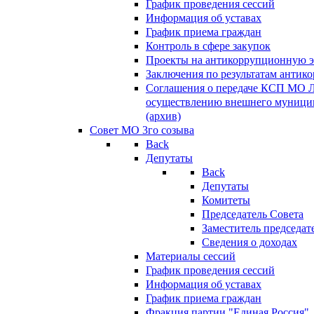
График проведения сессий
Информация об уставах
График приема граждан
Контроль в сфере закупок
Проекты на антикоррупционную э
Заключения по результатам антик
Соглашения о передаче КСП МО 
осуществлению внешнего муницип
(архив)
Совет МО 3го созыва
Back
Депутаты
Back
Депутаты
Комитеты
Председатель Совета
Заместитель председат
Сведения о доходах
Материалы сессий
График проведения сессий
Информация об уставах
График приема граждан
Фракция партии "Единая Россия"