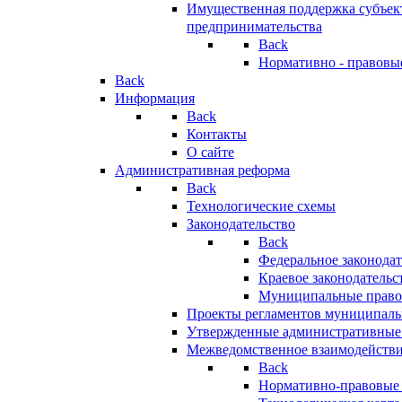
Имущественная поддержка субъект
предпринимательства
Back
Нормативно - правовы
Back
Информация
Back
Контакты
О сайте
Административная реформа
Back
Технологические схемы
Законодательство
Back
Федеральное законодат
Краевое законодательс
Муниципальные право
Проекты регламентов муниципаль
Утвержденные административные
Межведомственное взаимодейств
Back
Нормативно-правовые