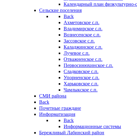
Календарный план физкультурно-
Сельские поселения
Back
Ахметовское с.п.
Владимирское с.п.
Вознесенское с.п.
Зассовское с.п.
Каладжинское с.п.
Лучевое с.п.
Отважненское с.п.
Первосинюхинское с.п.
Сладковское с.п.
Упорненское с.п.
Харьковское с.п.
Чамлыкское с.п.
СМИ района
Back
Почетные граждане
Информатизация
Back
Информационные системы
Бережливый Лабинский район