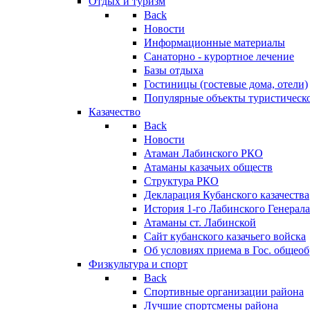
Отдых и туризм
Back
Новости
Информационные материалы
Санаторно - курортное лечение
Базы отдыха
Гостиницы (гостевые дома, отели)
Популярные объекты туристическо
Казачество
Back
Новости
Атаман Лабинского РКО
Атаманы казачьих обществ
Структура РКО
Декларация Кубанского казачества
История 1-го Лабинского Генерала
Атаманы ст. Лабинской
Cайт кубанского казачьего войска
Об условиях приема в Гос. общео
Физкультура и спорт
Back
Спортивные организации района
Лучшие спортсмены района