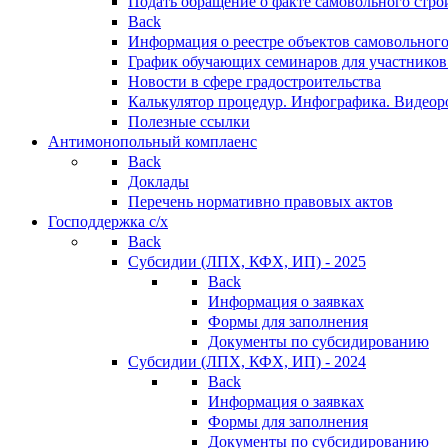
Подать обращение о факте самовольного стро
Back
Информация о реестре объектов самовольного
График обучающих семинаров для участников
Новости в сфере градостроительства
Калькулятор процедур. Инфографика. Видеор
Полезные ссылки
Антимонопольный комплаенс
Back
Доклады
Перечень нормативно правовых актов
Господдержка с/х
Back
Субсидии (ЛПХ, КФХ, ИП) - 2025
Back
Информация о заявках
Формы для заполнения
Документы по субсидированию
Субсидии (ЛПХ, КФХ, ИП) - 2024
Back
Информация о заявках
Формы для заполнения
Документы по субсидированию