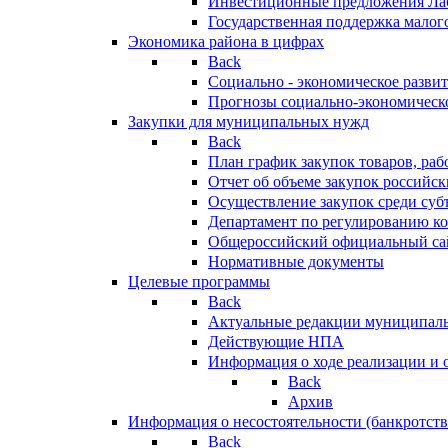
Инвестиционные предложения Ла
Государственная поддержка мало
Экономика района в цифрах
Back
Социально - экономическое разви
Прогнозы социально-экономическо
Закупки для муниципальных нужд
Back
План график закупок товаров, ра
Отчет об объеме закупок российск
Осуществление закупок среди с
Департамент по регулированию ко
Общероссийский официальный сайт
Нормативные документы
Целевые программы
Back
Актуальные редакции муниципал
Действующие НПА
Информация о ходе реализации и
Back
Архив
Информация о несостоятельности (банкротств
Back