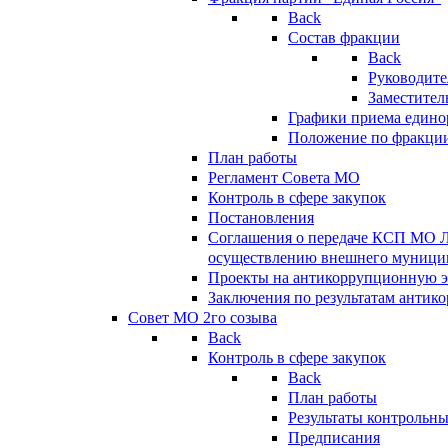
Back
Состав фракции
Back
Руководите
Заместител
Графики приема едино
Положение по фракци
План работы
Регламент Совета МО
Контроль в сфере закупок
Постановления
Соглашения о передаче КСП МО 
осуществлению внешнего муницип
Проекты на антикоррупционную э
Заключения по результатам антик
Совет МО 2го созыва
Back
Контроль в сфере закупок
Back
План работы
Результаты контрольн
Предписания