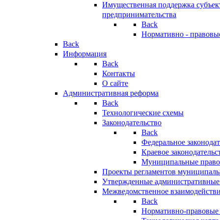
Имущественная поддержка субъект
предпринимательства
Back
Нормативно - правовы
Back
Информация
Back
Контакты
О сайте
Административная реформа
Back
Технологические схемы
Законодательство
Back
Федеральное законодат
Краевое законодательс
Муниципальные право
Проекты регламентов муниципаль
Утвержденные административные
Межведомственное взаимодейств
Back
Нормативно-правовые