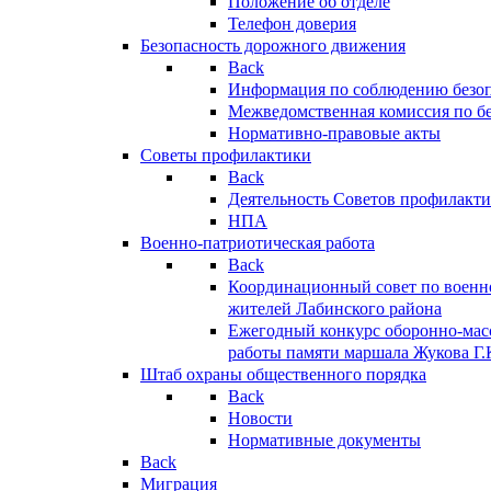
Положение об отделе
Телефон доверия
Безопасность дорожного движения
Back
Информация по соблюдению безо
Межведомственная комиссия по б
Нормативно-правовые акты
Советы профилактики
Back
Деятельность Советов профилакт
НПА
Военно-патриотическая работа
Back
Координационный совет по военн
жителей Лабинского района
Ежегодный конкурс оборонно-мас
работы памяти маршала Жукова Г.
Штаб охраны общественного порядка
Back
Новости
Нормативные документы
Back
Миграция