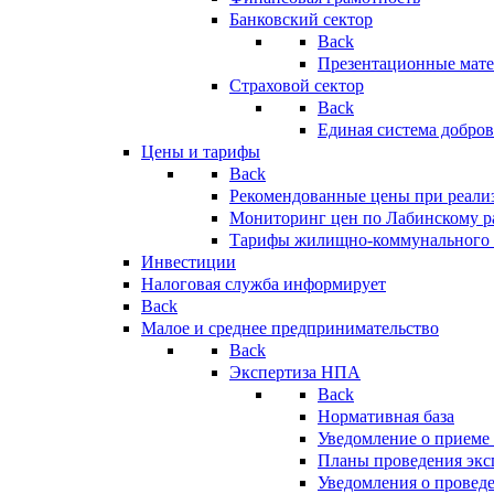
Банковский сектор
Back
Презентационные мате
Страховой сектор
Back
Единая система добро
Цены и тарифы
Back
Рекомендованные цены при реализ
Мониторинг цен по Лабинскому р
Тарифы жилищно-коммунального 
Инвестиции
Налоговая служба информирует
Back
Малое и среднее предпринимательство
Back
Экспертиза НПА
Back
Нормативная база
Уведомление о приеме
Планы проведения эк
Уведомления о провед