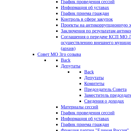
График проведения сессий
Информация об уставах
График приема граждан
Контроль в сфере закупок
Проекты на антикоррупционную э
Заключения по результатам антик
Соглашения о передаче КСП МО 
осуществлению внешнего муницип
(архив)
Совет МО 3го созыва
Back
Депутаты
Back
Депутаты
Комитеты
Председатель Совета
Заместитель председат
Сведения о доходах
Материалы сессий
График проведения сессий
Информация об уставах
График приема граждан
Фракция партии "Единая Россия"