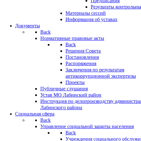
Предписания
Результаты контрольн
Материалы сессий
Информация об уставах
Документы
Back
Нормативные правовые акты
Back
Решения Совета
Постановления
Распоряжения
Заключения по результатам
антикоррупционной экспертизы
Проекты
Публичные слушания
Устав МО Лабинский район
Инструкция по делопроизводству администр
Лабинского района
Социальная сфера
Back
Управление социальной защиты населения
Back
Учреждения социального обслужи