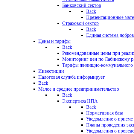
Банковский сектор
Back
Презентационные мате
Страховой сектор
Back
Единая система добро
Цены и тарифы
Back
Рекомендованные цены при реализ
Мониторинг цен по Лабинскому р
Тарифы жилищно-коммунального 
Инвестиции
Налоговая служба информирует
Back
Малое и среднее предпринимательство
Back
Экспертиза НПА
Back
Нормативная база
Уведомление о приеме
Планы проведения эк
Уведомления о провед