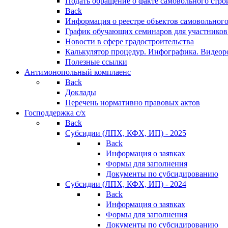
Подать обращение о факте самовольного стро
Back
Информация о реестре объектов самовольного
График обучающих семинаров для участников
Новости в сфере градостроительства
Калькулятор процедур. Инфографика. Видеор
Полезные ссылки
Антимонопольный комплаенс
Back
Доклады
Перечень нормативно правовых актов
Господдержка с/х
Back
Субсидии (ЛПХ, КФХ, ИП) - 2025
Back
Информация о заявках
Формы для заполнения
Документы по субсидированию
Субсидии (ЛПХ, КФХ, ИП) - 2024
Back
Информация о заявках
Формы для заполнения
Документы по субсидированию