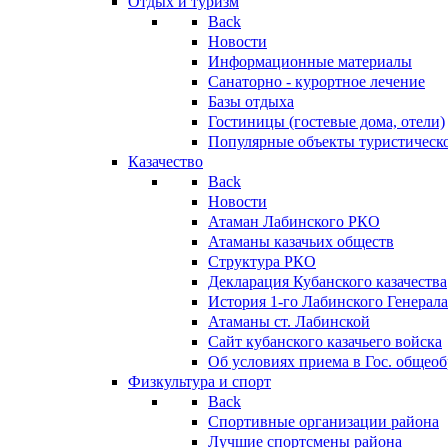
Отдых и туризм
Back
Новости
Информационные материалы
Санаторно - курортное лечение
Базы отдыха
Гостиницы (гостевые дома, отели)
Популярные объекты туристическо
Казачество
Back
Новости
Атаман Лабинского РКО
Атаманы казачьих обществ
Структура РКО
Декларация Кубанского казачества
История 1-го Лабинского Генерала
Атаманы ст. Лабинской
Cайт кубанского казачьего войска
Об условиях приема в Гос. общео
Физкультура и спорт
Back
Спортивные организации района
Лучшие спортсмены района