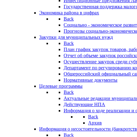
Инвестиционные предложения Ла
Государственная поддержка мало
Экономика района в цифрах
Back
Социально - экономическое разви
Прогнозы социально-экономическо
Закупки для муниципальных нужд
Back
План график закупок товаров, ра
Отчет об объеме закупок российск
Осуществление закупок среди с
Департамент по регулированию ко
Общероссийский официальный сайт
Нормативные документы
Целевые программы
Back
Актуальные редакции муниципал
Действующие НПА
Информация о ходе реализации и
Back
Архив
Информация о несостоятельности (банкротств
Back