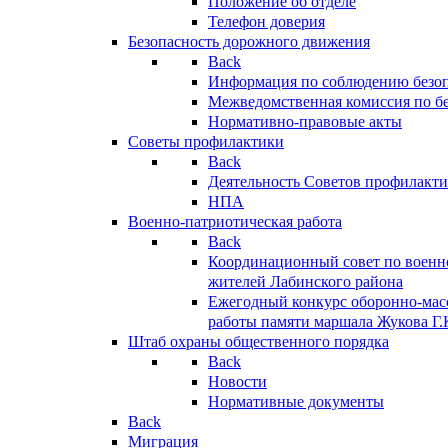
Положение об отделе
Телефон доверия
Безопасность дорожного движения
Back
Информация по соблюдению безо
Межведомственная комиссия по б
Нормативно-правовые акты
Советы профилактики
Back
Деятельность Советов профилакт
НПА
Военно-патриотическая работа
Back
Координационный совет по военн
жителей Лабинского района
Ежегодный конкурс оборонно-мас
работы памяти маршала Жукова Г.
Штаб охраны общественного порядка
Back
Новости
Нормативные документы
Back
Миграция