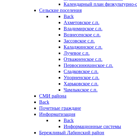
Календарный план физкультурно-
Сельские поселения
Back
Ахметовское с.п.
Владимирское с.п.
Вознесенское с.п.
Зассовское с.п.
Каладжинское с.п.
Лучевое с.п.
Отважненское с.п.
Первосинюхинское с.п.
Сладковское с.п.
Упорненское с.п.
Харьковское с.п.
Чамлыкское с.п.
СМИ района
Back
Почетные граждане
Информатизация
Back
Информационные системы
Бережливый Лабинский район