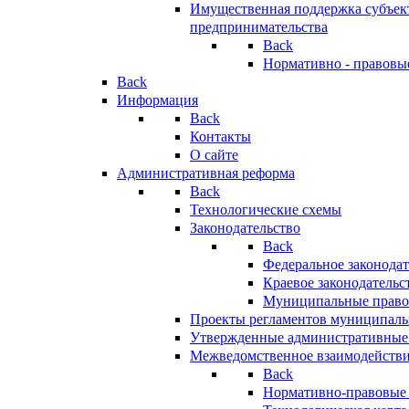
Имущественная поддержка субъект
предпринимательства
Back
Нормативно - правовы
Back
Информация
Back
Контакты
О сайте
Административная реформа
Back
Технологические схемы
Законодательство
Back
Федеральное законодат
Краевое законодательс
Муниципальные право
Проекты регламентов муниципаль
Утвержденные административные
Межведомственное взаимодейств
Back
Нормативно-правовые