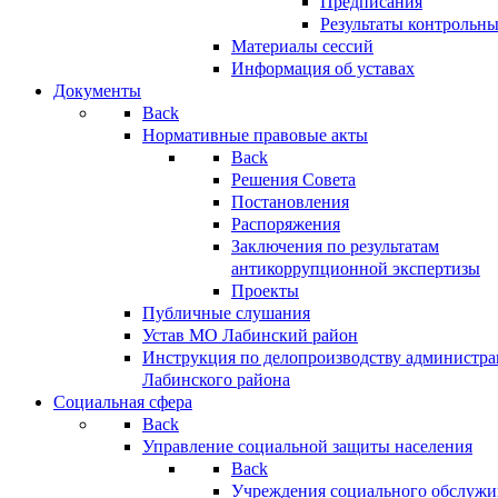
Предписания
Результаты контрольн
Материалы сессий
Информация об уставах
Документы
Back
Нормативные правовые акты
Back
Решения Совета
Постановления
Распоряжения
Заключения по результатам
антикоррупционной экспертизы
Проекты
Публичные слушания
Устав МО Лабинский район
Инструкция по делопроизводству администр
Лабинского района
Социальная сфера
Back
Управление социальной защиты населения
Back
Учреждения социального обслужи