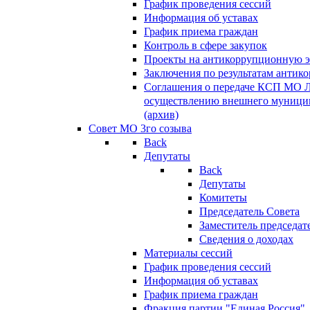
График проведения сессий
Информация об уставах
График приема граждан
Контроль в сфере закупок
Проекты на антикоррупционную э
Заключения по результатам антик
Соглашения о передаче КСП МО 
осуществлению внешнего муницип
(архив)
Совет МО 3го созыва
Back
Депутаты
Back
Депутаты
Комитеты
Председатель Совета
Заместитель председат
Сведения о доходах
Материалы сессий
График проведения сессий
Информация об уставах
График приема граждан
Фракция партии "Единая Россия"