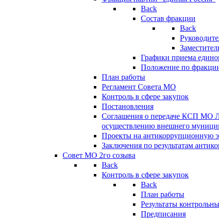
Back
Состав фракции
Back
Руководите
Заместител
Графики приема едино
Положение по фракци
План работы
Регламент Совета МО
Контроль в сфере закупок
Постановления
Соглашения о передаче КСП МО 
осуществлению внешнего муницип
Проекты на антикоррупционную э
Заключения по результатам антик
Совет МО 2го созыва
Back
Контроль в сфере закупок
Back
План работы
Результаты контрольн
Предписания