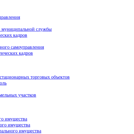
правления
х муниципальной службы
ческих кадров
тного самоуправления
енческих кадров
естационарных торговых объектов
оль
мельных участков
го имущества
ого имущества
пального имущества