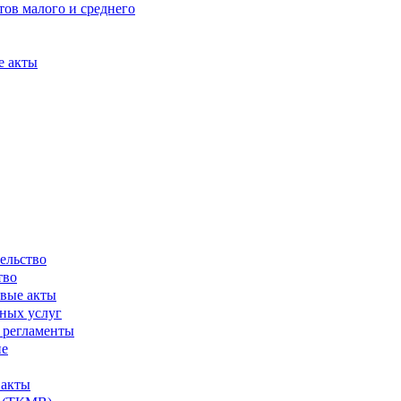
ов малого и среднего
е акты
ельство
тво
вые акты
ных услуг
 регламенты
ие
 акты