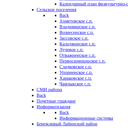
Календарный план физкультурно-
Сельские поселения
Back
Ахметовское с.п.
Владимирское с.п.
Вознесенское с.п.
Зассовское с.п.
Каладжинское с.п.
Лучевое с.п.
Отважненское с.п.
Первосинюхинское с.п.
Сладковское с.п.
Упорненское с.п.
Харьковское с.п.
Чамлыкское с.п.
СМИ района
Back
Почетные граждане
Информатизация
Back
Информационные системы
Бережливый Лабинский район