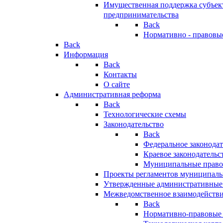
Имущественная поддержка субъект
предпринимательства
Back
Нормативно - правовы
Back
Информация
Back
Контакты
О сайте
Административная реформа
Back
Технологические схемы
Законодательство
Back
Федеральное законодат
Краевое законодательс
Муниципальные право
Проекты регламентов муниципаль
Утвержденные административные
Межведомственное взаимодейств
Back
Нормативно-правовые