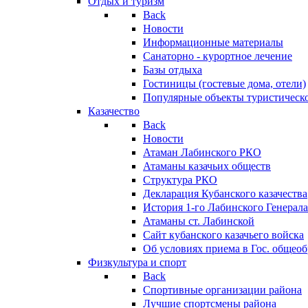
Отдых и туризм
Back
Новости
Информационные материалы
Санаторно - курортное лечение
Базы отдыха
Гостиницы (гостевые дома, отели)
Популярные объекты туристическо
Казачество
Back
Новости
Атаман Лабинского РКО
Атаманы казачьих обществ
Структура РКО
Декларация Кубанского казачества
История 1-го Лабинского Генерала
Атаманы ст. Лабинской
Cайт кубанского казачьего войска
Об условиях приема в Гос. общео
Физкультура и спорт
Back
Спортивные организации района
Лучшие спортсмены района