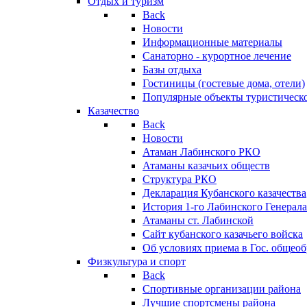
Отдых и туризм
Back
Новости
Информационные материалы
Санаторно - курортное лечение
Базы отдыха
Гостиницы (гостевые дома, отели)
Популярные объекты туристическо
Казачество
Back
Новости
Атаман Лабинского РКО
Атаманы казачьих обществ
Структура РКО
Декларация Кубанского казачества
История 1-го Лабинского Генерала
Атаманы ст. Лабинской
Cайт кубанского казачьего войска
Об условиях приема в Гос. общео
Физкультура и спорт
Back
Спортивные организации района
Лучшие спортсмены района