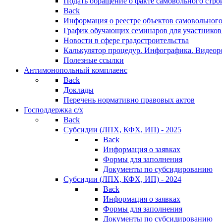
Подать обращение о факте самовольного стро
Back
Информация о реестре объектов самовольного
График обучающих семинаров для участников
Новости в сфере градостроительства
Калькулятор процедур. Инфографика. Видеор
Полезные ссылки
Антимонопольный комплаенс
Back
Доклады
Перечень нормативно правовых актов
Господдержка с/х
Back
Субсидии (ЛПХ, КФХ, ИП) - 2025
Back
Информация о заявках
Формы для заполнения
Документы по субсидированию
Субсидии (ЛПХ, КФХ, ИП) - 2024
Back
Информация о заявках
Формы для заполнения
Документы по субсидированию