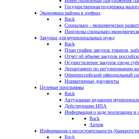
Инвестиционные предложения Ла
Государственная поддержка мало
Экономика района в цифрах
Back
Социально - экономическое разви
Прогнозы социально-экономическо
Закупки для муниципальных нужд
Back
План график закупок товаров, ра
Отчет об объеме закупок российск
Осуществление закупок среди с
Департамент по регулированию ко
Общероссийский официальный сайт
Нормативные документы
Целевые программы
Back
Актуальные редакции муниципал
Действующие НПА
Информация о ходе реализации и
Back
Архив
Информация о несостоятельности (банкротств
Back