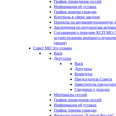
График проведения сессий
Информация об уставах
График приема граждан
Контроль в сфере закупок
Проекты на антикоррупционную э
Заключения по результатам антик
Соглашения о передаче КСП МО 
осуществлению внешнего муницип
(архив)
Совет МО 3го созыва
Back
Депутаты
Back
Депутаты
Комитеты
Председатель Совета
Заместитель председат
Сведения о доходах
Материалы сессий
График проведения сессий
Информация об уставах
График приема граждан
Фракция партии "Единая Россия"