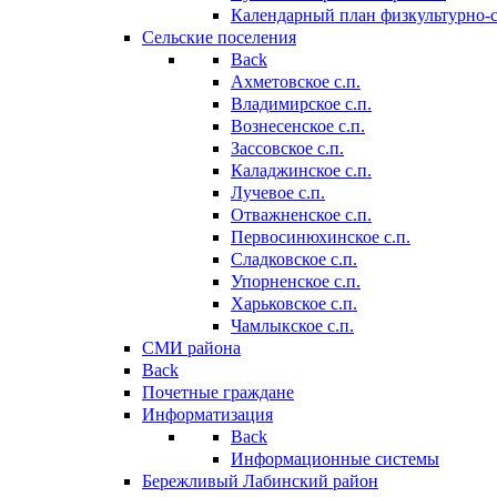
Календарный план физкультурно-
Сельские поселения
Back
Ахметовское с.п.
Владимирское с.п.
Вознесенское с.п.
Зассовское с.п.
Каладжинское с.п.
Лучевое с.п.
Отважненское с.п.
Первосинюхинское с.п.
Сладковское с.п.
Упорненское с.п.
Харьковское с.п.
Чамлыкское с.п.
СМИ района
Back
Почетные граждане
Информатизация
Back
Информационные системы
Бережливый Лабинский район