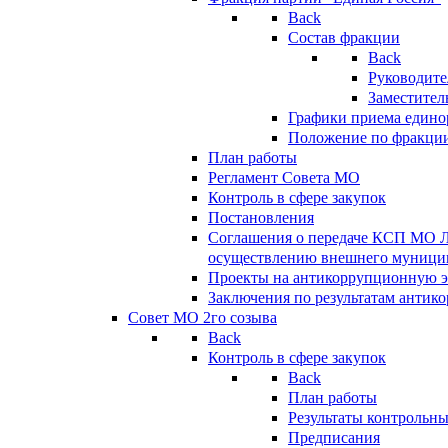
Back
Состав фракции
Back
Руководите
Заместител
Графики приема едино
Положение по фракци
План работы
Регламент Совета МО
Контроль в сфере закупок
Постановления
Соглашения о передаче КСП МО 
осуществлению внешнего муницип
Проекты на антикоррупционную э
Заключения по результатам антик
Совет МО 2го созыва
Back
Контроль в сфере закупок
Back
План работы
Результаты контрольн
Предписания