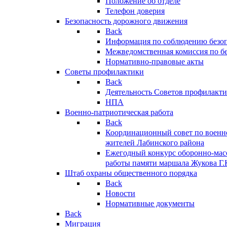
Положение об отделе
Телефон доверия
Безопасность дорожного движения
Back
Информация по соблюдению безо
Межведомственная комиссия по б
Нормативно-правовые акты
Советы профилактики
Back
Деятельность Советов профилакт
НПА
Военно-патриотическая работа
Back
Координационный совет по военн
жителей Лабинского района
Ежегодный конкурс оборонно-мас
работы памяти маршала Жукова Г.
Штаб охраны общественного порядка
Back
Новости
Нормативные документы
Back
Миграция