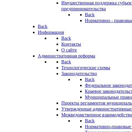
Имущественная поддержка субъект
предпринимательства
Back
Нормативно - правовы
Back
Информация
Back
Контакты
О сайте
Административная реформа
Back
Технологические схемы
Законодательство
Back
Федеральное законодат
Краевое законодательс
Муниципальные право
Проекты регламентов муниципаль
Утвержденные административные
Межведомственное взаимодейств
Back
Нормативно-правовые