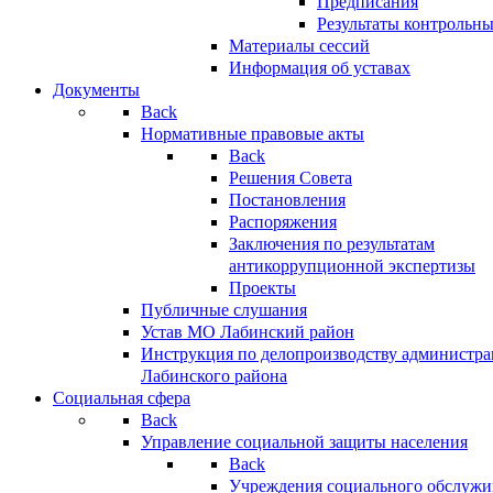
Предписания
Результаты контрольн
Материалы сессий
Информация об уставах
Документы
Back
Нормативные правовые акты
Back
Решения Совета
Постановления
Распоряжения
Заключения по результатам
антикоррупционной экспертизы
Проекты
Публичные слушания
Устав МО Лабинский район
Инструкция по делопроизводству администр
Лабинского района
Социальная сфера
Back
Управление социальной защиты населения
Back
Учреждения социального обслужи