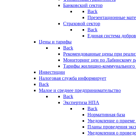
Банковский сектор
Back
Презентационные мате
Страховой сектор
Back
Единая система добро
Цены и тарифы
Back
Рекомендованные цены при реализ
Мониторинг цен по Лабинскому р
Тарифы жилищно-коммунального 
Инвестиции
Налоговая служба информирует
Back
Малое и среднее предпринимательство
Back
Экспертиза НПА
Back
Нормативная база
Уведомление о приеме
Планы проведения эк
Уведомления о провед