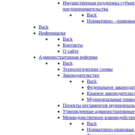
Имущественная поддержка субъект
предпринимательства
Back
Нормативно - правовы
Back
Информация
Back
Контакты
О сайте
Административная реформа
Back
Технологические схемы
Законодательство
Back
Федеральное законодат
Краевое законодательс
Муниципальные право
Проекты регламентов муниципаль
Утвержденные административные
Межведомственное взаимодейств
Back
Нормативно-правовые