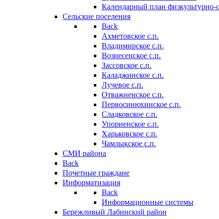
Календарный план физкультурно-
Сельские поселения
Back
Ахметовское с.п.
Владимирское с.п.
Вознесенское с.п.
Зассовское с.п.
Каладжинское с.п.
Лучевое с.п.
Отважненское с.п.
Первосинюхинское с.п.
Сладковское с.п.
Упорненское с.п.
Харьковское с.п.
Чамлыкское с.п.
СМИ района
Back
Почетные граждане
Информатизация
Back
Информационные системы
Бережливый Лабинский район