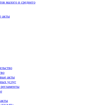
ов малого и среднего
е акты
ельство
тво
вые акты
ных услуг
 регламенты
ие
 акты