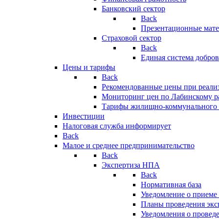
Банковский сектор
Back
Презентационные мате
Страховой сектор
Back
Единая система добро
Цены и тарифы
Back
Рекомендованные цены при реализ
Мониторинг цен по Лабинскому р
Тарифы жилищно-коммунального 
Инвестиции
Налоговая служба информирует
Back
Малое и среднее предпринимательство
Back
Экспертиза НПА
Back
Нормативная база
Уведомление о приеме
Планы проведения эк
Уведомления о провед