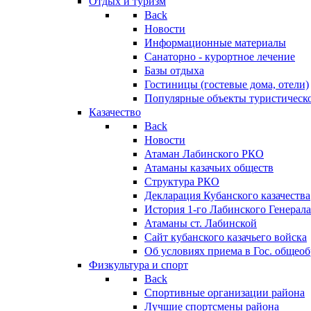
Отдых и туризм
Back
Новости
Информационные материалы
Санаторно - курортное лечение
Базы отдыха
Гостиницы (гостевые дома, отели)
Популярные объекты туристическо
Казачество
Back
Новости
Атаман Лабинского РКО
Атаманы казачьих обществ
Структура РКО
Декларация Кубанского казачества
История 1-го Лабинского Генерала
Атаманы ст. Лабинской
Cайт кубанского казачьего войска
Об условиях приема в Гос. общео
Физкультура и спорт
Back
Спортивные организации района
Лучшие спортсмены района