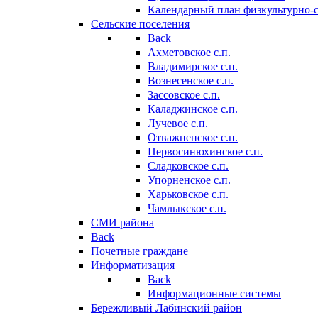
Календарный план физкультурно-
Сельские поселения
Back
Ахметовское с.п.
Владимирское с.п.
Вознесенское с.п.
Зассовское с.п.
Каладжинское с.п.
Лучевое с.п.
Отважненское с.п.
Первосинюхинское с.п.
Сладковское с.п.
Упорненское с.п.
Харьковское с.п.
Чамлыкское с.п.
СМИ района
Back
Почетные граждане
Информатизация
Back
Информационные системы
Бережливый Лабинский район