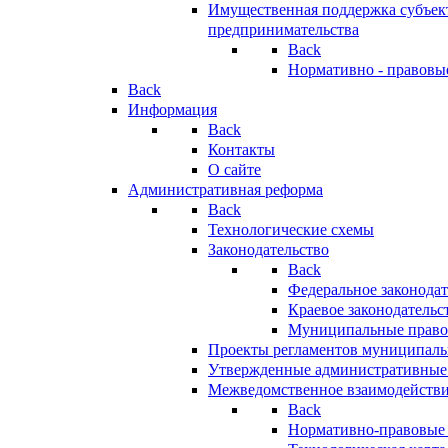
Имущественная поддержка субъект
предпринимательства
Back
Нормативно - правовы
Back
Информация
Back
Контакты
О сайте
Административная реформа
Back
Технологические схемы
Законодательство
Back
Федеральное законодат
Краевое законодательс
Муниципальные право
Проекты регламентов муниципаль
Утвержденные административные
Межведомственное взаимодейств
Back
Нормативно-правовые