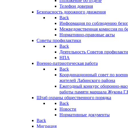
Положение об отделе
Телефон доверия
Безопасность дорожного движения
Back
Информация по соблюдению безо
Межведомственная комиссия по б
Нормативно-правовые акты
Советы профилактики
Back
Деятельность Советов профилакт
НПА
Военно-патриотическая работа
Back
Координационный совет по военн
жителей Лабинского района
Ежегодный конкурс оборонно-мас
работы памяти маршала Жукова Г.
Штаб охраны общественного порядка
Back
Новости
Нормативные документы
Back
Миграция