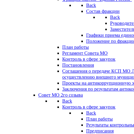
Back
Состав фракции
Back
Руководите
Заместител
Графики приема едино
Положение по фракци
План работы
Регламент Совета МО
Контроль в сфере закупок
Постановления
Соглашения о передаче КСП МО 
осуществлению внешнего муницип
Проекты на антикоррупционную э
Заключения по результатам антик
Совет МО 2го созыва
Back
Контроль в сфере закупок
Back
План работы
Результаты контрольн
Предписания