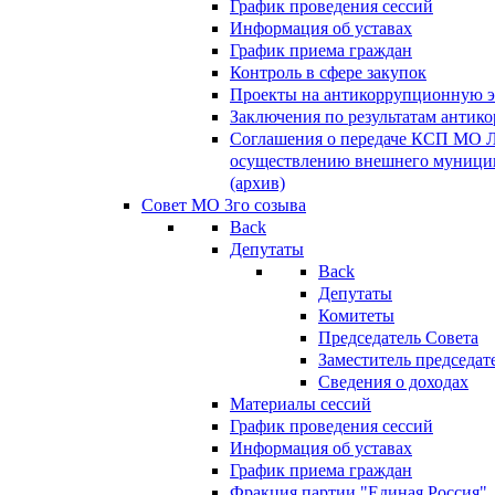
График проведения сессий
Информация об уставах
График приема граждан
Контроль в сфере закупок
Проекты на антикоррупционную э
Заключения по результатам антик
Соглашения о передаче КСП МО 
осуществлению внешнего муницип
(архив)
Совет МО 3го созыва
Back
Депутаты
Back
Депутаты
Комитеты
Председатель Совета
Заместитель председат
Сведения о доходах
Материалы сессий
График проведения сессий
Информация об уставах
График приема граждан
Фракция партии "Единая Россия"