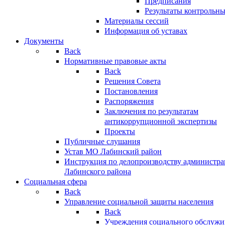
Предписания
Результаты контрольн
Материалы сессий
Информация об уставах
Документы
Back
Нормативные правовые акты
Back
Решения Совета
Постановления
Распоряжения
Заключения по результатам
антикоррупционной экспертизы
Проекты
Публичные слушания
Устав МО Лабинский район
Инструкция по делопроизводству администр
Лабинского района
Социальная сфера
Back
Управление социальной защиты населения
Back
Учреждения социального обслужи