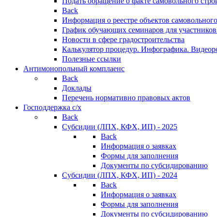
Подать обращение о факте самовольного стро
Back
Информация о реестре объектов самовольного
График обучающих семинаров для участников
Новости в сфере градостроительства
Калькулятор процедур. Инфографика. Видеор
Полезные ссылки
Антимонопольный комплаенс
Back
Доклады
Перечень нормативно правовых актов
Господдержка с/х
Back
Субсидии (ЛПХ, КФХ, ИП) - 2025
Back
Информация о заявках
Формы для заполнения
Документы по субсидированию
Субсидии (ЛПХ, КФХ, ИП) - 2024
Back
Информация о заявках
Формы для заполнения
Документы по субсидированию