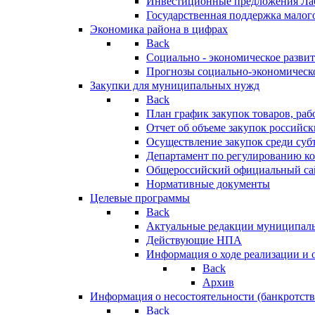
Инвестиционные предложения Ла
Государственная поддержка мало
Экономика района в цифрах
Back
Социально - экономическое разви
Прогнозы социально-экономическо
Закупки для муниципальных нужд
Back
План график закупок товаров, ра
Отчет об объеме закупок российск
Осуществление закупок среди с
Департамент по регулированию ко
Общероссийский официальный сайт
Нормативные документы
Целевые программы
Back
Актуальные редакции муниципал
Действующие НПА
Информация о ходе реализации и
Back
Архив
Информация о несостоятельности (банкротств
Back