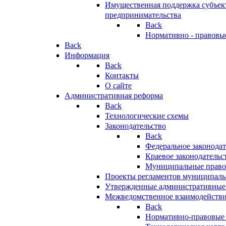
Имущественная поддержка субъект
предпринимательства
Back
Нормативно - правовы
Back
Информация
Back
Контакты
О сайте
Административная реформа
Back
Технологические схемы
Законодательство
Back
Федеральное законодат
Краевое законодательс
Муниципальные право
Проекты регламентов муниципаль
Утвержденные административные
Межведомственное взаимодейств
Back
Нормативно-правовые