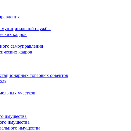
правления
х муниципальной службы
ческих кадров
тного самоуправления
енческих кадров
естационарных торговых объектов
оль
мельных участков
го имущества
ого имущества
пального имущества