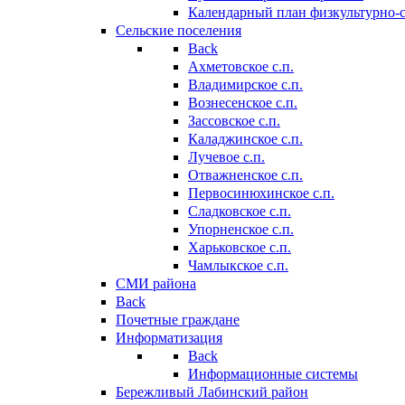
Календарный план физкультурно-
Сельские поселения
Back
Ахметовское с.п.
Владимирское с.п.
Вознесенское с.п.
Зассовское с.п.
Каладжинское с.п.
Лучевое с.п.
Отважненское с.п.
Первосинюхинское с.п.
Сладковское с.п.
Упорненское с.п.
Харьковское с.п.
Чамлыкское с.п.
СМИ района
Back
Почетные граждане
Информатизация
Back
Информационные системы
Бережливый Лабинский район