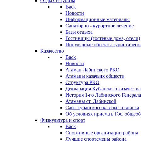
Отдых и туризм
Back
Новости
Информационные материалы
Санаторно - курортное лечение
Базы отдыха
Гостиницы (гостевые дома, отели)
Популярные объекты туристическо
Казачество
Back
Новости
Атаман Лабинского РКО
Атаманы казачьих обществ
Структура РКО
Декларация Кубанского казачества
История 1-го Лабинского Генерала
Атаманы ст. Лабинской
Cайт кубанского казачьего войска
Об условиях приема в Гос. общео
Физкультура и спорт
Back
Спортивные организации района
Лучшие спортсмены района