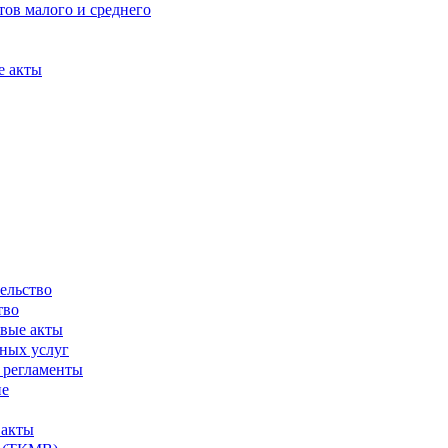
ов малого и среднего
е акты
ельство
тво
вые акты
ных услуг
 регламенты
ие
 акты