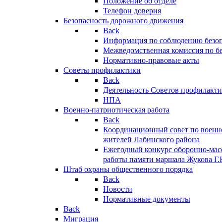
Положение об отделе
Телефон доверия
Безопасность дорожного движения
Back
Информация по соблюдению безо
Межведомственная комиссия по б
Нормативно-правовые акты
Советы профилактики
Back
Деятельность Советов профилакт
НПА
Военно-патриотическая работа
Back
Координационный совет по военн
жителей Лабинского района
Ежегодный конкурс оборонно-мас
работы памяти маршала Жукова Г.
Штаб охраны общественного порядка
Back
Новости
Нормативные документы
Back
Миграция