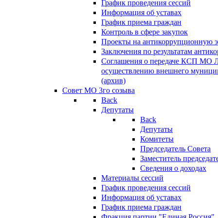
График проведения сессий
Информация об уставах
График приема граждан
Контроль в сфере закупок
Проекты на антикоррупционную э
Заключения по результатам антик
Соглашения о передаче КСП МО 
осуществлению внешнего муницип
(архив)
Совет МО 3го созыва
Back
Депутаты
Back
Депутаты
Комитеты
Председатель Совета
Заместитель председат
Сведения о доходах
Материалы сессий
График проведения сессий
Информация об уставах
График приема граждан
Фракция партии "Единая Россия"