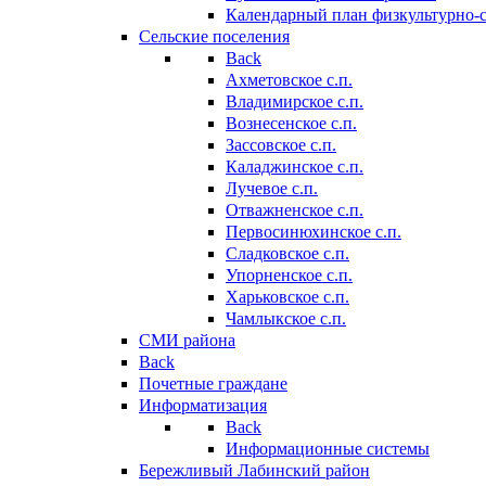
Календарный план физкультурно-
Сельские поселения
Back
Ахметовское с.п.
Владимирское с.п.
Вознесенское с.п.
Зассовское с.п.
Каладжинское с.п.
Лучевое с.п.
Отважненское с.п.
Первосинюхинское с.п.
Сладковское с.п.
Упорненское с.п.
Харьковское с.п.
Чамлыкское с.п.
СМИ района
Back
Почетные граждане
Информатизация
Back
Информационные системы
Бережливый Лабинский район