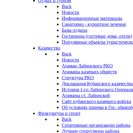
Отдых и туризм
Back
Новости
Информационные материалы
Санаторно - курортное лечение
Базы отдыха
Гостиницы (гостевые дома, отели)
Популярные объекты туристическо
Казачество
Back
Новости
Атаман Лабинского РКО
Атаманы казачьих обществ
Структура РКО
Декларация Кубанского казачества
История 1-го Лабинского Генерала
Атаманы ст. Лабинской
Cайт кубанского казачьего войска
Об условиях приема в Гос. общео
Физкультура и спорт
Back
Спортивные организации района
Лучшие спортсмены района