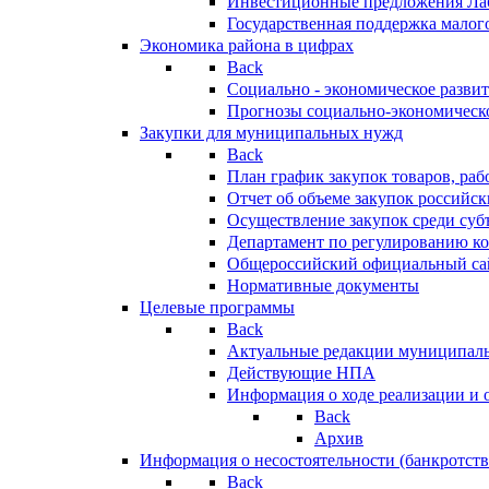
Инвестиционные предложения Ла
Государственная поддержка мало
Экономика района в цифрах
Back
Социально - экономическое разви
Прогнозы социально-экономическо
Закупки для муниципальных нужд
Back
План график закупок товаров, ра
Отчет об объеме закупок российск
Осуществление закупок среди с
Департамент по регулированию ко
Общероссийский официальный сайт
Нормативные документы
Целевые программы
Back
Актуальные редакции муниципал
Действующие НПА
Информация о ходе реализации и
Back
Архив
Информация о несостоятельности (банкротств
Back