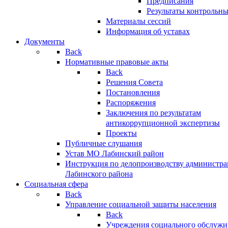
Предписания
Результаты контрольн
Материалы сессий
Информация об уставах
Документы
Back
Нормативные правовые акты
Back
Решения Совета
Постановления
Распоряжения
Заключения по результатам
антикоррупционной экспертизы
Проекты
Публичные слушания
Устав МО Лабинский район
Инструкция по делопроизводству администр
Лабинского района
Социальная сфера
Back
Управление социальной защиты населения
Back
Учреждения социального обслужи