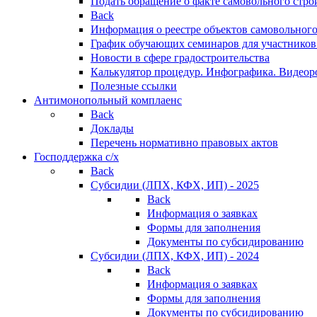
Подать обращение о факте самовольного стро
Back
Информация о реестре объектов самовольного
График обучающих семинаров для участников
Новости в сфере градостроительства
Калькулятор процедур. Инфографика. Видеор
Полезные ссылки
Антимонопольный комплаенс
Back
Доклады
Перечень нормативно правовых актов
Господдержка с/х
Back
Субсидии (ЛПХ, КФХ, ИП) - 2025
Back
Информация о заявках
Формы для заполнения
Документы по субсидированию
Субсидии (ЛПХ, КФХ, ИП) - 2024
Back
Информация о заявках
Формы для заполнения
Документы по субсидированию