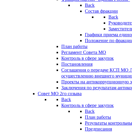
Back
Состав фракции
Back
Руководите
Заместител
Графики приема едино
Положение по фракци
План работы
Регламент Совета МО
Контроль в сфере закупок
Постановления
Соглашения о передаче КСП МО 
осуществлению внешнего муницип
Проекты на антикоррупционную э
Заключения по результатам антик
Совет МО 2го созыва
Back
Контроль в сфере закупок
Back
План работы
Результаты контрольн
Предписания