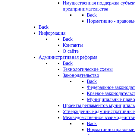
Имущественная поддержка субъект
предпринимательства
Back
Нормативно - правовы
Back
Информация
Back
Контакты
О сайте
Административная реформа
Back
Технологические схемы
Законодательство
Back
Федеральное законодат
Краевое законодательс
Муниципальные право
Проекты регламентов муниципаль
Утвержденные административные
Межведомственное взаимодейств
Back
Нормативно-правовые