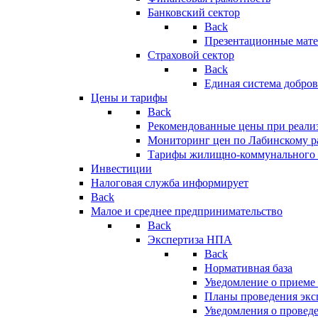
Банковский сектор
Back
Презентационные мате
Страховой сектор
Back
Единая система добро
Цены и тарифы
Back
Рекомендованные цены при реализ
Мониторинг цен по Лабинскому р
Тарифы жилищно-коммунального 
Инвестиции
Налоговая служба информирует
Back
Малое и среднее предпринимательство
Back
Экспертиза НПА
Back
Нормативная база
Уведомление о приеме
Планы проведения эк
Уведомления о провед