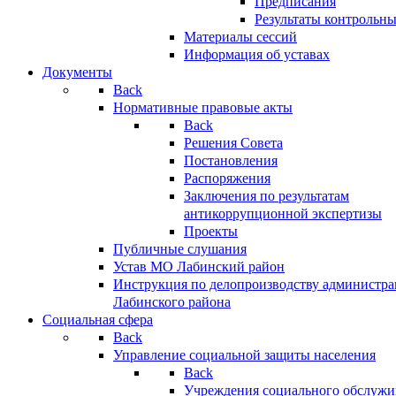
Предписания
Результаты контрольн
Материалы сессий
Информация об уставах
Документы
Back
Нормативные правовые акты
Back
Решения Совета
Постановления
Распоряжения
Заключения по результатам
антикоррупционной экспертизы
Проекты
Публичные слушания
Устав МО Лабинский район
Инструкция по делопроизводству администр
Лабинского района
Социальная сфера
Back
Управление социальной защиты населения
Back
Учреждения социального обслужи