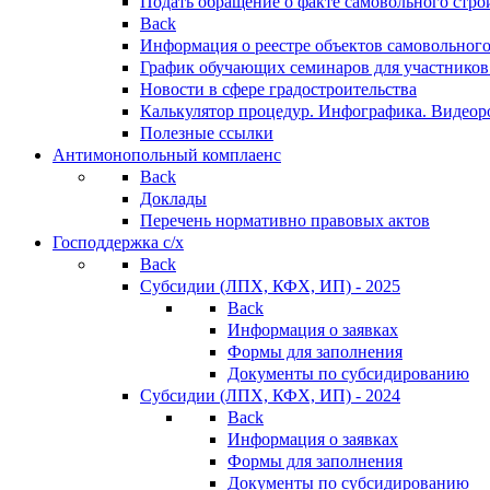
Подать обращение о факте самовольного стро
Back
Информация о реестре объектов самовольного
График обучающих семинаров для участников
Новости в сфере градостроительства
Калькулятор процедур. Инфографика. Видеор
Полезные ссылки
Антимонопольный комплаенс
Back
Доклады
Перечень нормативно правовых актов
Господдержка с/х
Back
Субсидии (ЛПХ, КФХ, ИП) - 2025
Back
Информация о заявках
Формы для заполнения
Документы по субсидированию
Субсидии (ЛПХ, КФХ, ИП) - 2024
Back
Информация о заявках
Формы для заполнения
Документы по субсидированию