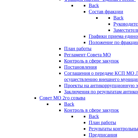
Back
Состав фракции
Back
Руководите
Заместител
Графики приема едино
Положение по фракци
План работы
Регламент Совета МО
Контроль в сфере закупок
Постановления
Соглашения о передаче КСП МО 
осуществлению внешнего муницип
Проекты на антикоррупционную э
Заключения по результатам антик
Совет МО 2го созыва
Back
Контроль в сфере закупок
Back
План работы
Результаты контрольн
Предписания