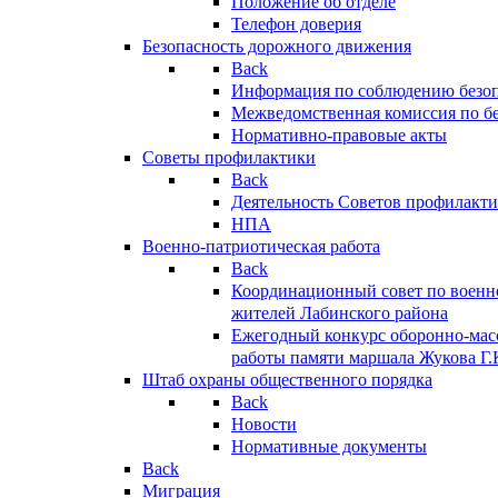
Положение об отделе
Телефон доверия
Безопасность дорожного движения
Back
Информация по соблюдению безо
Межведомственная комиссия по б
Нормативно-правовые акты
Советы профилактики
Back
Деятельность Советов профилакт
НПА
Военно-патриотическая работа
Back
Координационный совет по военн
жителей Лабинского района
Ежегодный конкурс оборонно-мас
работы памяти маршала Жукова Г.
Штаб охраны общественного порядка
Back
Новости
Нормативные документы
Back
Миграция