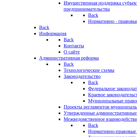
Имущественная поддержка субъект
предпринимательства
Back
Нормативно - правовы
Back
Информация
Back
Контакты
О сайте
Административная реформа
Back
Технологические схемы
Законодательство
Back
Федеральное законодат
Краевое законодательс
Муниципальные право
Проекты регламентов муниципаль
Утвержденные административные
Межведомственное взаимодейств
Back
Нормативно-правовые