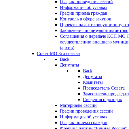
График проведения сессий
Информация об уставах
График приема граждан
Контроль в сфере закупок
Проекты на антикоррупционную э
Заключения по результатам антик
Соглашения о передаче КСП МО 
осуществлению внешнего муницип
(архив)
Совет МО 3го созыва
Back
Депутаты
Back
Депутаты
Комитеты
Председатель Совета
Заместитель председат
Сведения о доходах
Материалы сессий
График проведения сессий
Информация об уставах
График приема граждан
Фракция партии "Единая Россия"