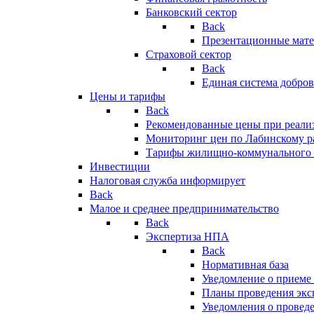
Банковский сектор
Back
Презентационные мате
Страховой сектор
Back
Единая система добро
Цены и тарифы
Back
Рекомендованные цены при реализ
Мониторинг цен по Лабинскому р
Тарифы жилищно-коммунального 
Инвестиции
Налоговая служба информирует
Back
Малое и среднее предпринимательство
Back
Экспертиза НПА
Back
Нормативная база
Уведомление о приеме
Планы проведения эк
Уведомления о провед