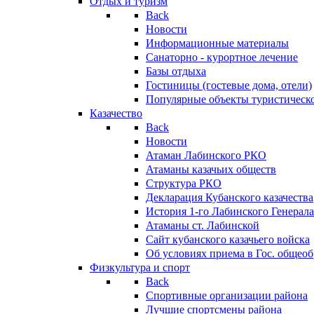
Отдых и туризм
Back
Новости
Информационные материалы
Санаторно - курортное лечение
Базы отдыха
Гостиницы (гостевые дома, отели)
Популярные объекты туристическо
Казачество
Back
Новости
Атаман Лабинского РКО
Атаманы казачьих обществ
Структура РКО
Декларация Кубанского казачества
История 1-го Лабинского Генерала
Атаманы ст. Лабинской
Cайт кубанского казачьего войска
Об условиях приема в Гос. общео
Физкультура и спорт
Back
Спортивные организации района
Лучшие спортсмены района