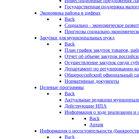
Инвестиционные предложения Ла
Государственная поддержка мало
Экономика района в цифрах
Back
Социально - экономическое разви
Прогнозы социально-экономическо
Закупки для муниципальных нужд
Back
План график закупок товаров, ра
Отчет об объеме закупок российск
Осуществление закупок среди с
Департамент по регулированию ко
Общероссийский официальный сайт
Нормативные документы
Целевые программы
Back
Актуальные редакции муниципал
Действующие НПА
Информация о ходе реализации и
Back
Архив
Информация о несостоятельности (банкротств
Back