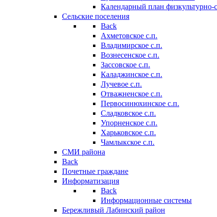
Календарный план физкультурно-
Сельские поселения
Back
Ахметовское с.п.
Владимирское с.п.
Вознесенское с.п.
Зассовское с.п.
Каладжинское с.п.
Лучевое с.п.
Отважненское с.п.
Первосинюхинское с.п.
Сладковское с.п.
Упорненское с.п.
Харьковское с.п.
Чамлыкское с.п.
СМИ района
Back
Почетные граждане
Информатизация
Back
Информационные системы
Бережливый Лабинский район