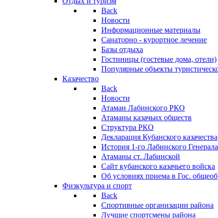
Отдых и туризм
Back
Новости
Информационные материалы
Санаторно - курортное лечение
Базы отдыха
Гостиницы (гостевые дома, отели)
Популярные объекты туристическо
Казачество
Back
Новости
Атаман Лабинского РКО
Атаманы казачьих обществ
Структура РКО
Декларация Кубанского казачества
История 1-го Лабинского Генерала
Атаманы ст. Лабинской
Cайт кубанского казачьего войска
Об условиях приема в Гос. общео
Физкультура и спорт
Back
Спортивные организации района
Лучшие спортсмены района