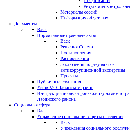
Предписания
Результаты контрольн
Материалы сессий
Информация об уставах
Документы
Back
Нормативные правовые акты
Back
Решения Совета
Постановления
Распоряжения
Заключения по результатам
антикоррупционной экспертизы
Проекты
Публичные слушания
Устав МО Лабинский район
Инструкция по делопроизводству администр
Лабинского района
Социальная сфера
Back
Управление социальной защиты населения
Back
Учреждения социального обслужи