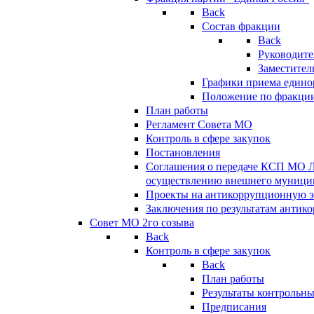
Back
Состав фракции
Back
Руководите
Заместител
Графики приема едино
Положение по фракци
План работы
Регламент Совета МО
Контроль в сфере закупок
Постановления
Соглашения о передаче КСП МО 
осуществлению внешнего муницип
Проекты на антикоррупционную э
Заключения по результатам антик
Совет МО 2го созыва
Back
Контроль в сфере закупок
Back
План работы
Результаты контрольн
Предписания