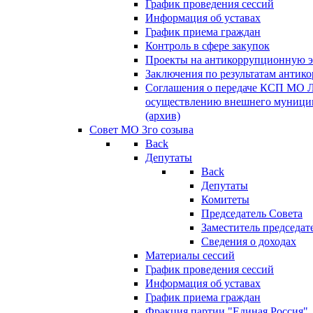
График проведения сессий
Информация об уставах
График приема граждан
Контроль в сфере закупок
Проекты на антикоррупционную э
Заключения по результатам антик
Соглашения о передаче КСП МО 
осуществлению внешнего муницип
(архив)
Совет МО 3го созыва
Back
Депутаты
Back
Депутаты
Комитеты
Председатель Совета
Заместитель председат
Сведения о доходах
Материалы сессий
График проведения сессий
Информация об уставах
График приема граждан
Фракция партии "Единая Россия"