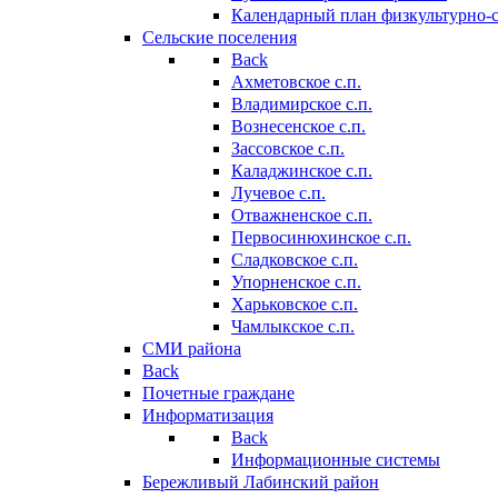
Календарный план физкультурно-
Сельские поселения
Back
Ахметовское с.п.
Владимирское с.п.
Вознесенское с.п.
Зассовское с.п.
Каладжинское с.п.
Лучевое с.п.
Отважненское с.п.
Первосинюхинское с.п.
Сладковское с.п.
Упорненское с.п.
Харьковское с.п.
Чамлыкское с.п.
СМИ района
Back
Почетные граждане
Информатизация
Back
Информационные системы
Бережливый Лабинский район