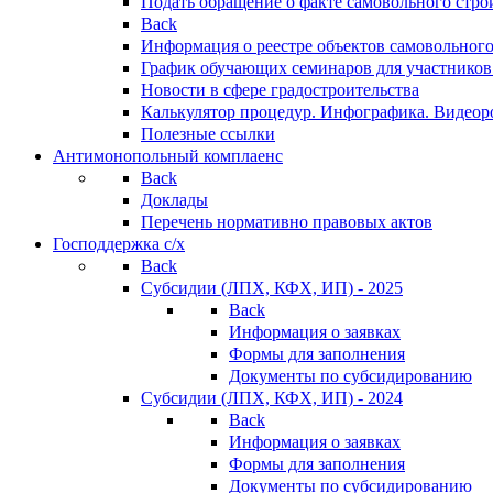
Подать обращение о факте самовольного стро
Back
Информация о реестре объектов самовольного
График обучающих семинаров для участников
Новости в сфере градостроительства
Калькулятор процедур. Инфографика. Видеор
Полезные ссылки
Антимонопольный комплаенс
Back
Доклады
Перечень нормативно правовых актов
Господдержка с/х
Back
Субсидии (ЛПХ, КФХ, ИП) - 2025
Back
Информация о заявках
Формы для заполнения
Документы по субсидированию
Субсидии (ЛПХ, КФХ, ИП) - 2024
Back
Информация о заявках
Формы для заполнения
Документы по субсидированию