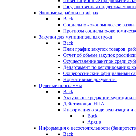
Инвестиционные предложения Ла
Государственная поддержка мало
Экономика района в цифрах
Back
Социально - экономическое разви
Прогнозы социально-экономическо
Закупки для муниципальных нужд
Back
План график закупок товаров, ра
Отчет об объеме закупок российск
Осуществление закупок среди с
Департамент по регулированию ко
Общероссийский официальный сайт
Нормативные документы
Целевые программы
Back
Актуальные редакции муниципал
Действующие НПА
Информация о ходе реализации и
Back
Архив
Информация о несостоятельности (банкротств
Back