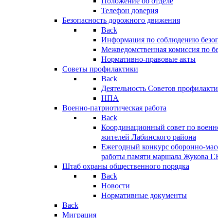
Положение об отделе
Телефон доверия
Безопасность дорожного движения
Back
Информация по соблюдению безо
Межведомственная комиссия по б
Нормативно-правовые акты
Советы профилактики
Back
Деятельность Советов профилакт
НПА
Военно-патриотическая работа
Back
Координационный совет по военн
жителей Лабинского района
Ежегодный конкурс оборонно-мас
работы памяти маршала Жукова Г.
Штаб охраны общественного порядка
Back
Новости
Нормативные документы
Back
Миграция