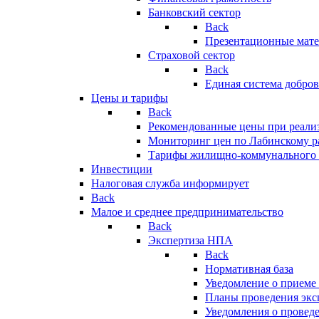
Банковский сектор
Back
Презентационные мате
Страховой сектор
Back
Единая система добро
Цены и тарифы
Back
Рекомендованные цены при реализ
Мониторинг цен по Лабинскому р
Тарифы жилищно-коммунального 
Инвестиции
Налоговая служба информирует
Back
Малое и среднее предпринимательство
Back
Экспертиза НПА
Back
Нормативная база
Уведомление о приеме
Планы проведения эк
Уведомления о провед