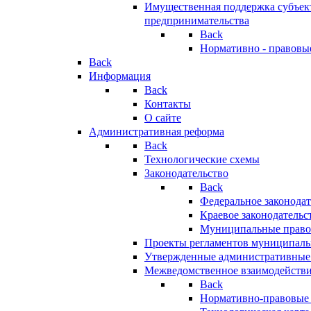
Имущественная поддержка субъект
предпринимательства
Back
Нормативно - правовы
Back
Информация
Back
Контакты
О сайте
Административная реформа
Back
Технологические схемы
Законодательство
Back
Федеральное законодат
Краевое законодательс
Муниципальные право
Проекты регламентов муниципаль
Утвержденные административные
Межведомственное взаимодейств
Back
Нормативно-правовые