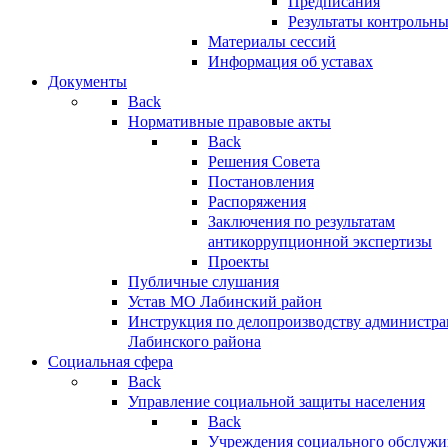
Предписания
Результаты контрольн
Материалы сессий
Информация об уставах
Документы
Back
Нормативные правовые акты
Back
Решения Совета
Постановления
Распоряжения
Заключения по результатам
антикоррупционной экспертизы
Проекты
Публичные слушания
Устав МО Лабинский район
Инструкция по делопроизводству администр
Лабинского района
Социальная сфера
Back
Управление социальной защиты населения
Back
Учреждения социального обслужи