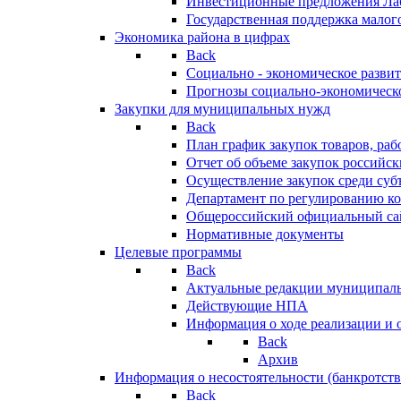
Инвестиционные предложения Ла
Государственная поддержка мало
Экономика района в цифрах
Back
Социально - экономическое разви
Прогнозы социально-экономическо
Закупки для муниципальных нужд
Back
План график закупок товаров, ра
Отчет об объеме закупок российск
Осуществление закупок среди с
Департамент по регулированию ко
Общероссийский официальный сайт
Нормативные документы
Целевые программы
Back
Актуальные редакции муниципал
Действующие НПА
Информация о ходе реализации и
Back
Архив
Информация о несостоятельности (банкротств
Back