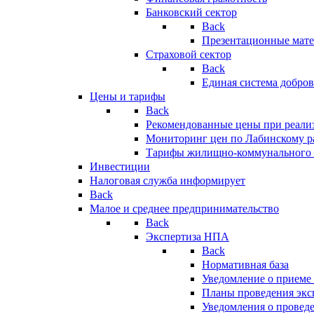
Банковский сектор
Back
Презентационные мате
Страховой сектор
Back
Единая система добро
Цены и тарифы
Back
Рекомендованные цены при реализ
Мониторинг цен по Лабинскому р
Тарифы жилищно-коммунального 
Инвестиции
Налоговая служба информирует
Back
Малое и среднее предпринимательство
Back
Экспертиза НПА
Back
Нормативная база
Уведомление о приеме
Планы проведения эк
Уведомления о провед