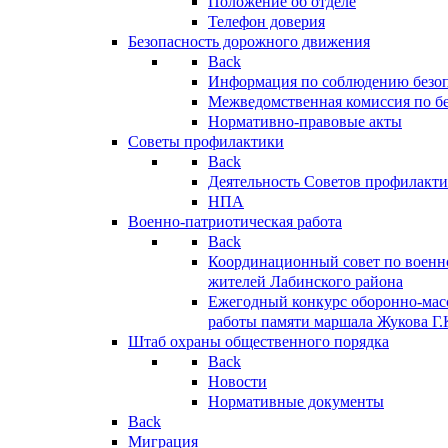
Положение об отделе
Телефон доверия
Безопасность дорожного движения
Back
Информация по соблюдению безо
Межведомственная комиссия по б
Нормативно-правовые акты
Советы профилактики
Back
Деятельность Советов профилакт
НПА
Военно-патриотическая работа
Back
Координационный совет по военн
жителей Лабинского района
Ежегодный конкурс оборонно-мас
работы памяти маршала Жукова Г.
Штаб охраны общественного порядка
Back
Новости
Нормативные документы
Back
Миграция