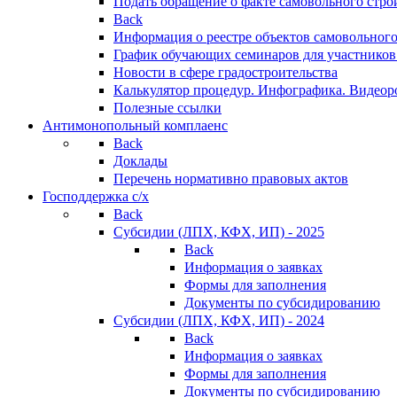
Подать обращение о факте самовольного стро
Back
Информация о реестре объектов самовольного
График обучающих семинаров для участников
Новости в сфере градостроительства
Калькулятор процедур. Инфографика. Видеор
Полезные ссылки
Антимонопольный комплаенс
Back
Доклады
Перечень нормативно правовых актов
Господдержка с/х
Back
Субсидии (ЛПХ, КФХ, ИП) - 2025
Back
Информация о заявках
Формы для заполнения
Документы по субсидированию
Субсидии (ЛПХ, КФХ, ИП) - 2024
Back
Информация о заявках
Формы для заполнения
Документы по субсидированию