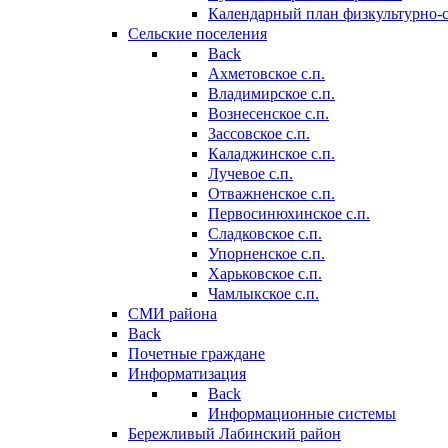
Календарный план физкультурно-
Сельские поселения
Back
Ахметовское с.п.
Владимирское с.п.
Вознесенское с.п.
Зассовское с.п.
Каладжинское с.п.
Лучевое с.п.
Отважненское с.п.
Первосинюхинское с.п.
Сладковское с.п.
Упорненское с.п.
Харьковское с.п.
Чамлыкское с.п.
СМИ района
Back
Почетные граждане
Информатизация
Back
Информационные системы
Бережливый Лабинский район