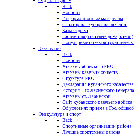
Отдых и туризм
Back
Новости
Информационные материалы
Санаторно - курортное лечение
Базы отдыха
Гостиницы (гостевые дома, отели)
Популярные объекты туристическо
Казачество
Back
Новости
Атаман Лабинского РКО
Атаманы казачьих обществ
Структура РКО
Декларация Кубанского казачества
История 1-го Лабинского Генерала
Атаманы ст. Лабинской
Cайт кубанского казачьего войска
Об условиях приема в Гос. общео
Физкультура и спорт
Back
Спортивные организации района
Лучшие спортсмены района