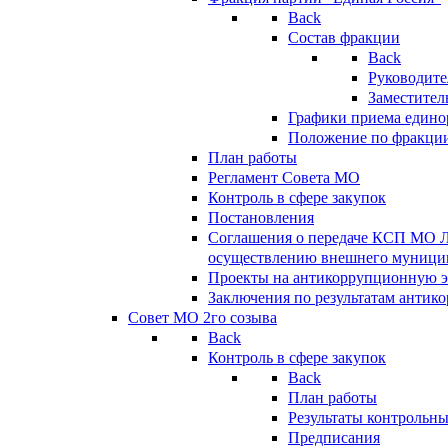
Back
Состав фракции
Back
Руководите
Заместител
Графики приема едино
Положение по фракци
План работы
Регламент Совета МО
Контроль в сфере закупок
Постановления
Соглашения о передаче КСП МО 
осуществлению внешнего муницип
Проекты на антикоррупционную э
Заключения по результатам антик
Совет МО 2го созыва
Back
Контроль в сфере закупок
Back
План работы
Результаты контрольн
Предписания