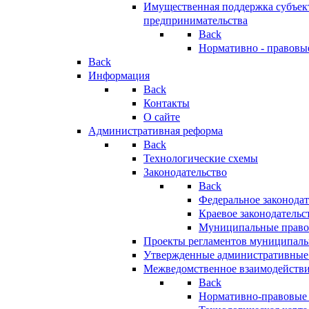
Имущественная поддержка субъект
предпринимательства
Back
Нормативно - правовы
Back
Информация
Back
Контакты
О сайте
Административная реформа
Back
Технологические схемы
Законодательство
Back
Федеральное законодат
Краевое законодательс
Муниципальные право
Проекты регламентов муниципаль
Утвержденные административные
Межведомственное взаимодейств
Back
Нормативно-правовые