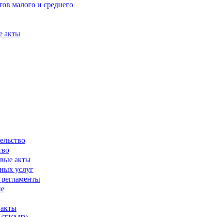
ов малого и среднего
е акты
ельство
тво
вые акты
ных услуг
 регламенты
ие
 акты