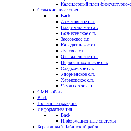
Календарный план физкультурно-
Сельские поселения
Back
Ахметовское с.п.
Владимирское с.п.
Вознесенское с.п.
Зассовское с.п.
Каладжинское с.п.
Лучевое с.п.
Отважненское с.п.
Первосинюхинское с.п.
Сладковское с.п.
Упорненское с.п.
Харьковское с.п.
Чамлыкское с.п.
СМИ района
Back
Почетные граждане
Информатизация
Back
Информационные системы
Бережливый Лабинский район