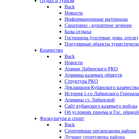
Отдых и туризм
Back
Новости
Информационные материалы
Санаторно - курортное лечение
Базы отдыха
Гостиницы (гостевые дома, отели)
Популярные объекты туристическо
Казачество
Back
Новости
Атаман Лабинского РКО
Атаманы казачьих обществ
Структура РКО
Декларация Кубанского казачества
История 1-го Лабинского Генерала
Атаманы ст. Лабинской
Cайт кубанского казачьего войска
Об условиях приема в Гос. общео
Физкультура и спорт
Back
Спортивные организации района
Лучшие спортсмены района