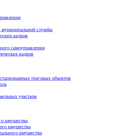
правления
х муниципальной службы
ческих кадров
тного самоуправления
енческих кадров
естационарных торговых объектов
оль
мельных участков
го имущества
ого имущества
пального имущества