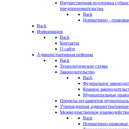
Имущественная поддержка субъект
предпринимательства
Back
Нормативно - правовы
Back
Информация
Back
Контакты
О сайте
Административная реформа
Back
Технологические схемы
Законодательство
Back
Федеральное законодат
Краевое законодательс
Муниципальные право
Проекты регламентов муниципаль
Утвержденные административные
Межведомственное взаимодейств
Back
Нормативно-правовые