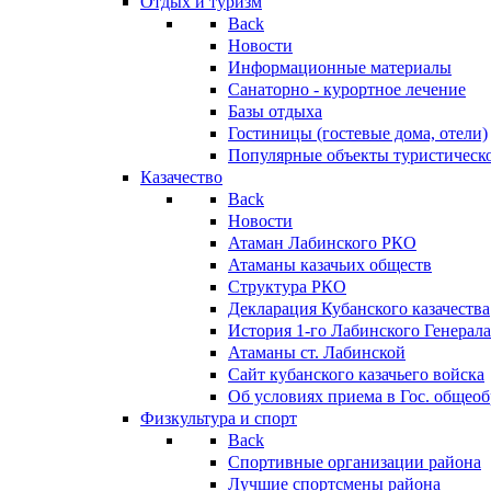
Отдых и туризм
Back
Новости
Информационные материалы
Санаторно - курортное лечение
Базы отдыха
Гостиницы (гостевые дома, отели)
Популярные объекты туристическо
Казачество
Back
Новости
Атаман Лабинского РКО
Атаманы казачьих обществ
Структура РКО
Декларация Кубанского казачества
История 1-го Лабинского Генерала
Атаманы ст. Лабинской
Cайт кубанского казачьего войска
Об условиях приема в Гос. общео
Физкультура и спорт
Back
Спортивные организации района
Лучшие спортсмены района