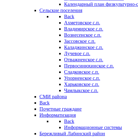
Календарный план физкультурно-
Сельские поселения
Back
Ахметовское с.п.
Владимирское с.п.
Вознесенское с.п.
Зассовское с.п.
Каладжинское с.п.
Лучевое с.п.
Отважненское с.п.
Первосинюхинское с.п.
Сладковское с.п.
Упорненское с.п.
Харьковское с.п.
Чамлыкское с.п.
СМИ района
Back
Почетные граждане
Информатизация
Back
Информационные системы
Бережливый Лабинский район