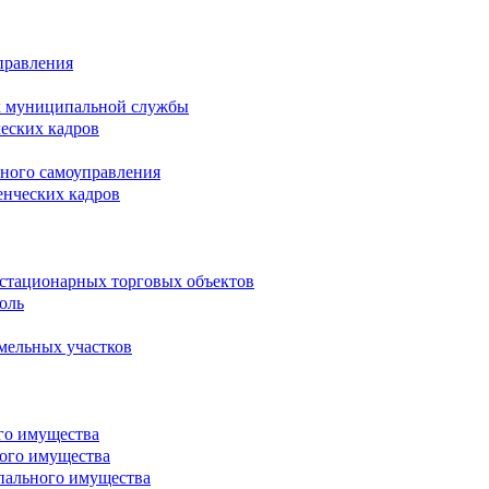
правления
х муниципальной службы
ческих кадров
тного самоуправления
енческих кадров
естационарных торговых объектов
оль
мельных участков
го имущества
ого имущества
пального имущества