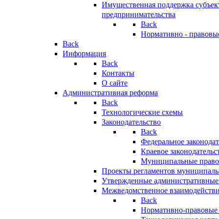
Имущественная поддержка субъект
предпринимательства
Back
Нормативно - правовы
Back
Информация
Back
Контакты
О сайте
Административная реформа
Back
Технологические схемы
Законодательство
Back
Федеральное законодат
Краевое законодательс
Муниципальные право
Проекты регламентов муниципаль
Утвержденные административные
Межведомственное взаимодейств
Back
Нормативно-правовые