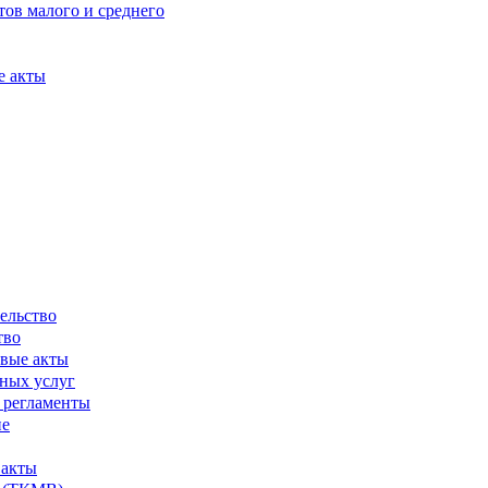
ов малого и среднего
е акты
ельство
тво
вые акты
ных услуг
 регламенты
ие
 акты