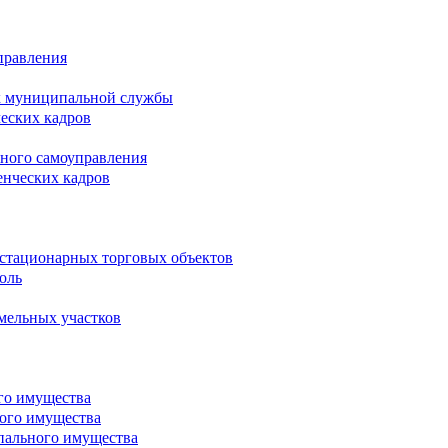
правления
х муниципальной службы
ческих кадров
тного самоуправления
енческих кадров
естационарных торговых объектов
оль
мельных участков
го имущества
ого имущества
пального имущества