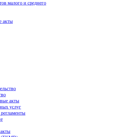
ов малого и среднего
е акты
ельство
тво
вые акты
ных услуг
 регламенты
ие
 акты