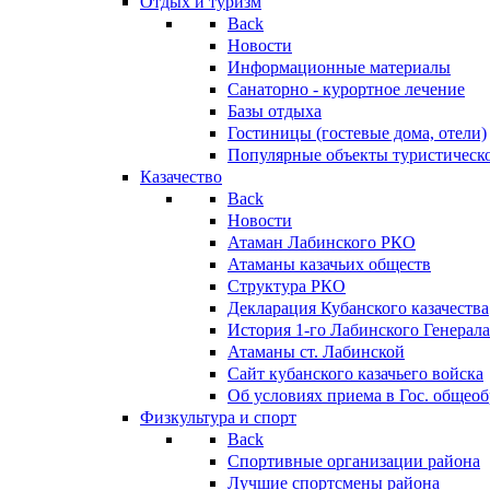
Отдых и туризм
Back
Новости
Информационные материалы
Санаторно - курортное лечение
Базы отдыха
Гостиницы (гостевые дома, отели)
Популярные объекты туристическо
Казачество
Back
Новости
Атаман Лабинского РКО
Атаманы казачьих обществ
Структура РКО
Декларация Кубанского казачества
История 1-го Лабинского Генерала
Атаманы ст. Лабинской
Cайт кубанского казачьего войска
Об условиях приема в Гос. общео
Физкультура и спорт
Back
Спортивные организации района
Лучшие спортсмены района