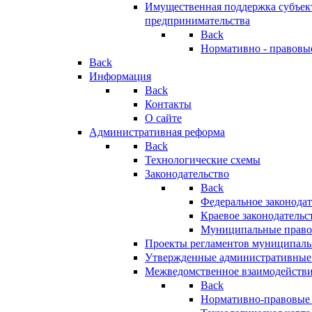
Имущественная поддержка субъект
предпринимательства
Back
Нормативно - правовы
Back
Информация
Back
Контакты
О сайте
Административная реформа
Back
Технологические схемы
Законодательство
Back
Федеральное законодат
Краевое законодательс
Муниципальные право
Проекты регламентов муниципаль
Утвержденные административные
Межведомственное взаимодейств
Back
Нормативно-правовые