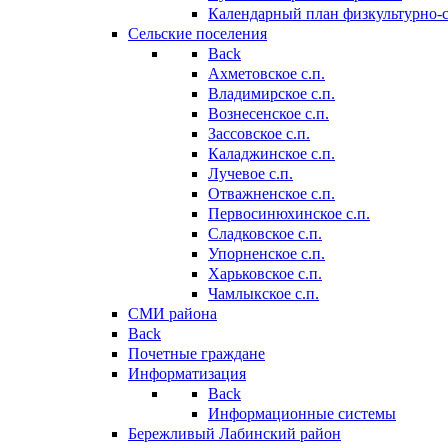
Календарный план физкультурно-
Сельские поселения
Back
Ахметовское с.п.
Владимирское с.п.
Вознесенское с.п.
Зассовское с.п.
Каладжинское с.п.
Лучевое с.п.
Отважненское с.п.
Первосинюхинское с.п.
Сладковское с.п.
Упорненское с.п.
Харьковское с.п.
Чамлыкское с.п.
СМИ района
Back
Почетные граждане
Информатизация
Back
Информационные системы
Бережливый Лабинский район