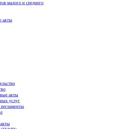
ов малого и среднего
е акты
ельство
тво
вые акты
ных услуг
 регламенты
ие
 акты