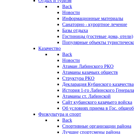
Отдых и туризм
Back
Новости
Информационные материалы
Санаторно - курортное лечение
Базы отдыха
Гостиницы (гостевые дома, отели)
Популярные объекты туристическо
Казачество
Back
Новости
Атаман Лабинского РКО
Атаманы казачьих обществ
Структура РКО
Декларация Кубанского казачества
История 1-го Лабинского Генерала
Атаманы ст. Лабинской
Cайт кубанского казачьего войска
Об условиях приема в Гос. общео
Физкультура и спорт
Back
Спортивные организации района
Лучшие спортсмены района