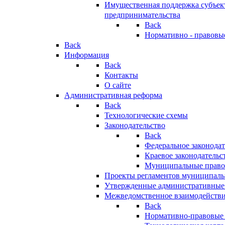
Имущественная поддержка субъект
предпринимательства
Back
Нормативно - правовы
Back
Информация
Back
Контакты
О сайте
Административная реформа
Back
Технологические схемы
Законодательство
Back
Федеральное законодат
Краевое законодательс
Муниципальные право
Проекты регламентов муниципаль
Утвержденные административные
Межведомственное взаимодейств
Back
Нормативно-правовые