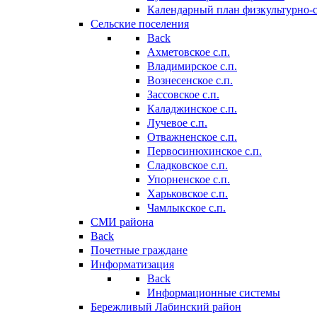
Календарный план физкультурно-
Сельские поселения
Back
Ахметовское с.п.
Владимирское с.п.
Вознесенское с.п.
Зассовское с.п.
Каладжинское с.п.
Лучевое с.п.
Отважненское с.п.
Первосинюхинское с.п.
Сладковское с.п.
Упорненское с.п.
Харьковское с.п.
Чамлыкское с.п.
СМИ района
Back
Почетные граждане
Информатизация
Back
Информационные системы
Бережливый Лабинский район