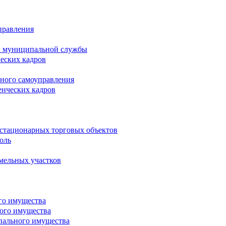
правления
х муниципальной службы
ческих кадров
тного самоуправления
енческих кадров
естационарных торговых объектов
оль
мельных участков
го имущества
ого имущества
пального имущества